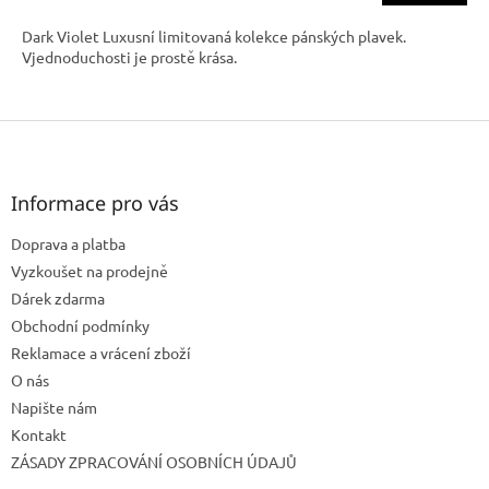
Dark Violet Luxusní limitovaná kolekce pánských plavek.
Vjednoduchosti je prostě krása.
Z
á
p
a
Informace pro vás
t
Doprava a platba
í
Vyzkoušet na prodejně
Dárek zdarma
Obchodní podmínky
Reklamace a vrácení zboží
O nás
Napište nám
Kontakt
ZÁSADY ZPRACOVÁNÍ OSOBNÍCH ÚDAJŮ