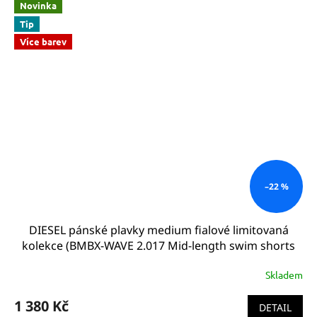
Novinka
Tip
Více barev
–22 %
DIESEL pánské plavky medium fialové limitovaná
kolekce (BMBX-WAVE 2.017 Mid-length swim shorts
Only the Waves Dark Violet )
Skladem
1 380 Kč
DETAIL