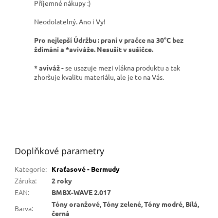
Příjemné nákupy :)
Neodolatelný. Ano i Vy!
Pro nejlepší Údržbu : praní v pračce na 30°C bez
ždímání a *aviváže. Nesušit v sušičce.
* aviváž -
se usazuje mezi vlákna produktu a tak
zhoršuje kvalitu materiálu, ale je to na Vás.
Doplňkové parametry
Kategorie
:
Kraťasové - Bermudy
Záruka
:
2 roky
EAN
:
BMBX-WAVE 2.017
Tóny oranžové, Tóny zelené, Tóny modré, Bílá,
Barva
:
černá