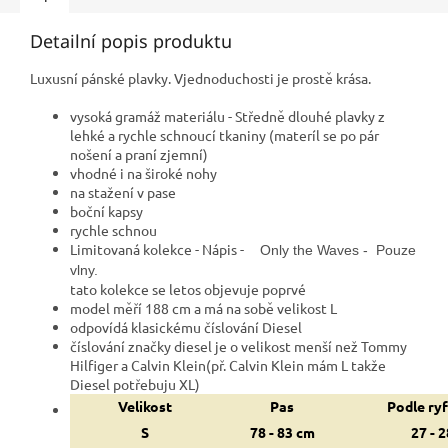
Detailní popis produktu
Luxusní pánské plavky. Vjednoduchosti je prostě krása.
vysoká gramáž materiálu - Středně dlouhé plavky z
lehké a rychle schnoucí tkaniny (materíl se po pár
nošení a praní zjemní)
vhodné i na široké nohy
na stažení v pase
boční kapsy
rychle schnou
Limitovaná kolekce - Nápis -
Only the Waves - Pouze
vlny.
tato kolekce se letos objevuje poprvé
model měří 188 cm a má na sobě velikost L
odpovídá klasickému číslování Diesel
číslování značky diesel je o velikost menší než Tommy
Hilfiger a Calvin Klein(př. Calvin Klein mám L takže
Diesel potřebuju XL)
Velikost
Pas
Podle ryf
S
78 - 83 cm
27 - 2