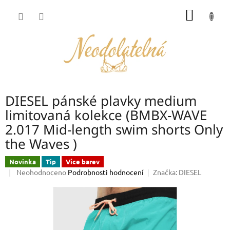
Přejít
NÁKUP
na
obsah
KOŠÍK
DIESEL pánské plavky medium
limitovaná kolekce (BMBX-WAVE
2.017 Mid-length swim shorts Only
the Waves )
Novinka
Tip
Více barev
Průměrné
Neohodnoceno
Podrobnosti hodnocení
Značka:
DIESEL
hodnocení
produktu
je
0,0
z