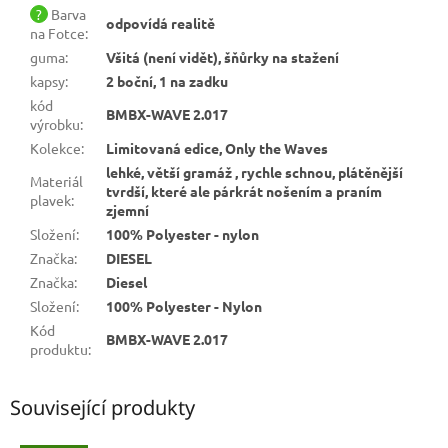
?
Barva
odpovídá realitě
na Fotce
:
guma
:
Všitá (není vidět), šňůrky na stažení
kapsy
:
2 boční, 1 na zadku
kód
BMBX-WAVE 2.017
výrobku
:
Kolekce
:
Limitovaná edice, Only the Waves
lehké, větší gramáž , rychle schnou, plátěnější
Materiál
tvrdší, které ale párkrát nošením a praním
plavek
:
zjemní
Složení
:
100% Polyester - nylon
Značka
:
DIESEL
Značka
:
Diesel
Složení
:
100% Polyester - Nylon
Kód
BMBX-WAVE 2.017
produktu
:
Související produkty