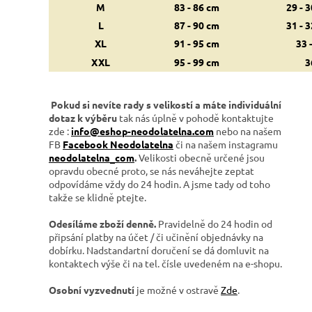
M
83 - 86 cm
29 - 3
L
87 - 90 cm
31 - 3
XL
91 - 95 cm
33 
XXL
95 - 99 cm
3
Pokud si nevíte rady s velikostí a máte individuální
dotaz k výběru
tak nás úplně v pohodě kontaktujte
zde :
info@eshop-neodolatelna.com
nebo na našem
FB
Facebook Neodolatelna
či na našem instagramu
neodolatelna_com
.
Velikosti obecně určené jsou
opravdu obecné proto, se nás neváhejte zeptat
odpovídáme vždy do 24 hodin. A jsme tady od toho
takže se klidně ptejte.
Odesíláme zboží denně.
Pravidelně do 24 hodin od
připsání platby na účet / či učinění objednávky na
dobírku. Nadstandartní doručení se dá domluvit na
kontaktech výše či na tel. čísle uvedeném na e-shopu.
Osobní vyzvednutí
je možné v ostravě
Zde
.