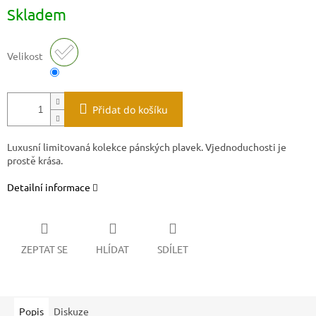
Měrná
Skladem
cena:
Velikost
Přidat do košíku
Luxusní limitovaná kolekce pánských plavek. Vjednoduchosti je
prostě krása.
Detailní informace
ZEPTAT SE
HLÍDAT
SDÍLET
Popis
Diskuze