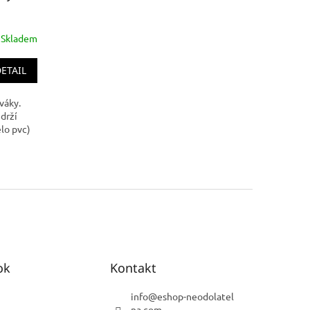
Skladem
ETAIL
váky.
drží
elo pvc)
ok
Kontakt
info
@
eshop-neodolatel
na.com