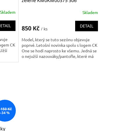
zelené KM0KM00375 306
("cukle/pantofle")
Skladem
Skladem
ETAIL
DETAIL
850 Kč
/ ks
evuje
Model, který se tuto sezónu objevuje
 logem CK
poprvé. Letošní novinka spolu s logem CK
Užší
One se hodí naprosto ke všemu. Jedná se
o nejužší nazouváky/pantofle, které má
Calvin Klein v...
 150 Kč
–34 %
áky