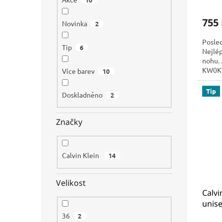
755
Novinka
2
Posle
Tip
6
Nejlép
nohu. 
KW0K
Více barev
10
Tip
Doskladněno
2
Značky
Calvin Klein
14
Velikost
Calvi
unise
kole
36
2