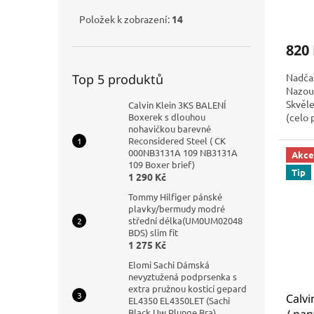
Položek k zobrazení:
14
820
Top 5 produktů
Nadča
Nazouv
Skvěle
Calvin Klein 3KS BALENÍ
Boxerek s dlouhou
(celo
nohavičkou barevné
Reconsidered Steel ( CK
000NB3131A 109 NB3131A
Akce
109 Boxer brief)
Tip
1 290 Kč
Tommy Hilfiger pánské
plavky/bermudy modré
střední délka(UM0UM02048
BDS) slim fit
1 275 Kč
Elomi Sachi Dámská
nevyztužená podprsenka s
extra pružnou kosticí gepard
Calvi
EL4350 EL4350LET (Sachi
Black Uw Plunge Bra)