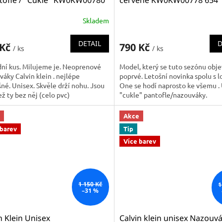
ntofle / "Cukle" KW0KW00780
červené KW0KW00778 654
("cukle/pantofle")
Skladem
DETAIL
D
 Kč
790 Kč
/ ks
/ ks
ní kus. Milujeme je. Neoprenové
Model, který se tuto sezónu obj
áky Calvin klein . nejlépe
poprvé. Letošní novinka spolu s
né. Unisex. Skvěle drží nohu. Jsou
One se hodí naprosto ke všemu . 
než ty bez něj (celo pvc)
"cukle" pantofle/nazouváky.
KW00780 100
#KM0KM00375
Akce
 barev
Tip
Více barev
1 150 Kč
1
–31 %
n Klein Unisex
Calvin klein unisex Nazouv