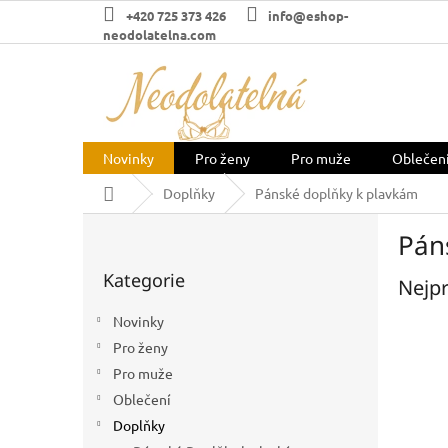
Přejít
+420 725 373 426
info@eshop-
na
neodolatelna.com
obsah
Novinky
Pro ženy
Pro muže
Oblečen
Domů
Doplňky
Pánské doplňky k plavkám
P
Pán
o
Přeskočit
s
Kategorie
kategorie
Nejpr
t
r
Novinky
a
Pro ženy
n
n
Pro muže
í
Oblečení
p
Doplňky
a