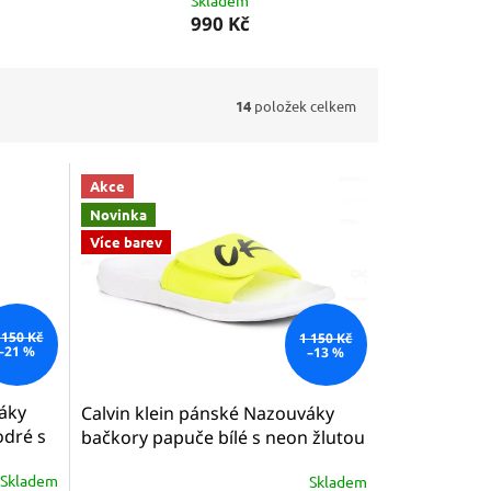
Skladem
990 Kč
14
položek celkem
Akce
Novinka
Více barev
 150 Kč
1 150 Kč
–21 %
–13 %
váky
Calvin klein pánské Nazouváky
dré s
bačkory papuče bílé s neon žlutou
a černým logem CK sliders
Skladem
Skladem
KM0KM00499 YCD