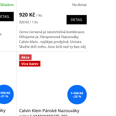
Skladem
Na dotaz
920 Kč
/ ks
ETAIL
DETAIL
Měrná
920 Kč / 1 ks
cena:
černo červená je nesmrtelná kombinace.
y.
Milujeme je. Neoprenové Nazouváky
Calvin klein . nejlépe prodyšné. Unisex.
Skvěle drží nohu. Jsou širší než ty bez něj
(celo pvc)...
Akce
Více barev
 150 Kč
1 150 Kč
–31 %
–26 %
áky
Calvin Klein Pánské Nazouváky