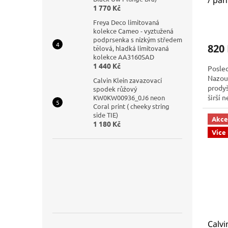
/ pa
1 770 Kč
100
Freya Deco limitovaná
kolekce Cameo - vyztužená
podprsenka s nízkým středem
820
tělová, hladká limitovaná
kolekce AA3160SAD
1 440 Kč
Posled
Nazouv
Calvin Klein zavazovací
prodyš
spodek růžový
širší 
KW0KW00936_0J6 neon
Coral print ( cheeky string
#KW0
side TIE)
Akce
1 180 Kč
Více
Calvi