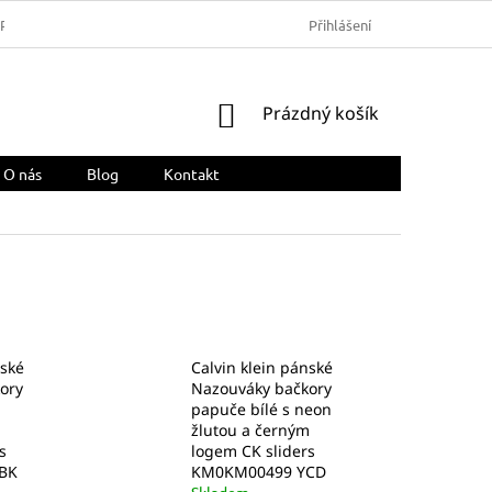
ARMA
OBCHODNÍ PODMÍNKY
REKLAMACE A VRÁCENÍ ZBOŽÍ
Přihlášení
NÁKUPNÍ
Prázdný košík
KOŠÍK
O nás
Blog
Kontakt
nské
Calvin klein pánské
ory
Nazouváky bačkory
papuče bílé s neon
žlutou a černým
s
logem CK sliders
BK
KM0KM00499 YCD