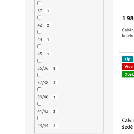
BEAC
37
1
1 9
42
2
Calvin
kolekc
44
1
45
1
Tip
Více
35/36
8
Dosk
37/38
2
39/40
1
41/42
3
Calvi
43/44
2
šedé 
KW0K