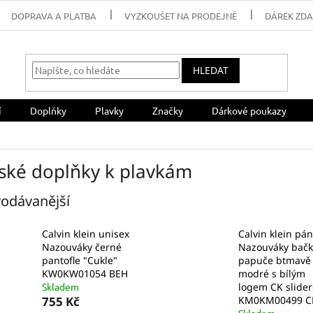
DOPRAVA A PLATBA
VYZKOUŠET NA PRODEJNĚ
DÁREK ZD
HLEDAT
í
Doplňky
Plavky
Značky
Dárkové poukazy
ské doplňky k plavkám
odávanější
Calvin klein unisex
Calvin klein pá
Nazouváky černé
Nazouváky bačk
pantofle "Cukle"
papuče btmavě
KW0KW01054 BEH
modré s bílým
Skladem
logem CK slider
755 Kč
KM0KM00499 C