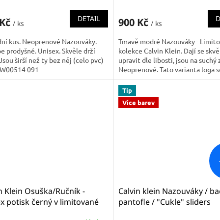
DETAIL
D
 Kč
900 Kč
/ ks
/ ks
dní kus. Neoprenové Nazouváky.
Tmavě modré Nazouváky - Limit
e prodyšné. Unisex. Skvěle drží
kolekce Calvin Klein. Dají se skvě
Jsou širší než ty bez něj (celo pvc)
upravit dle libosti, jsou na suchý 
W00514 091
Neoprenové. Tato varianta loga s
objevuje poprvé. Skvěle...
Tip
Více barev
n Klein Osuška/Ručník -
Calvin klein Nazouváky / ba
x potisk černý v limitované
pantofle / "Cukle" sliders
kci KU0KU00050 0GS / CK
KW0KW01028 CEU