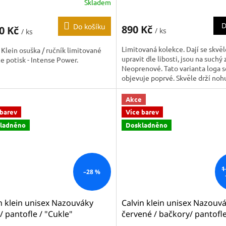
Skladem
H TOWEL - INTENSE POWER
D
Do košíku
890 Kč
80 Kč
/ ks
/ ks
Limitovaná kolekce. Dají se skvěl
 Klein osuška / ručník limitované
upravit dle libosti, jsou na suchý 
e potisk - Intense Power.
Neoprenové. Tato varianta loga s
objevuje poprvé. Skvěle drží noh
širší než ty bez...
Akce
 barev
Více barev
ladněno
Doskladněno
1
–28 %
n klein unisex Nazouváky
Calvin klein unisex Nazouv
/ pantofle / "Cukle"
červené / bačkory/ pantofle
W00514 091
"Cukle" sliders KW0KW007