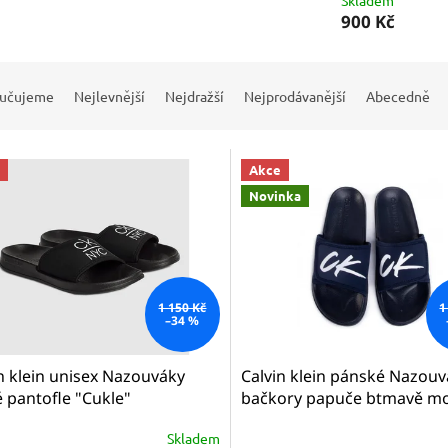
Skladem
900 Kč
učujeme
Nejlevnější
Nejdražší
Nejprodávanější
Abecedně
Akce
Novinka
1 150 Kč
1
–34 %
n klein unisex Nazouváky
Calvin klein pánské Nazou
 pantofle "Cukle"
bačkory papuče btmavě mo
W01054 BEH
bílým logem CK sliders
Skladem
KM0KM00499 CBK