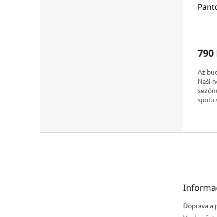
Pant
KW0K
790
Až bud
Naší n
sezónu
spolu 
ke vše
Z
á
p
a
t
Informa
í
Doprava a 