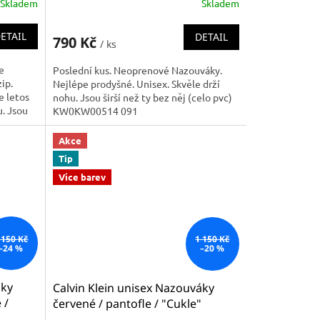
Skladem
Skladem
ETAIL
DETAIL
790 Kč
/ ks
e
Poslední kus. Neoprenové Nazouváky.
zip.
Nejlépe prodyšné. Unisex. Skvěle drží
e letos
nohu. Jsou širší než ty bez něj (celo pvc)
u. Jsou
KW0KW00514 091
Akce
Tip
Více barev
 150 Kč
1 150 Kč
–24 %
–20 %
áky
Calvin Klein unisex Nazouváky
 /
červené / pantofle / "Cukle"
79 655
KW0KW00780 629