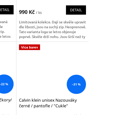
ETAIL
DETAIL
990 Kč
/ ks
ovaná
Limitovaná kolekce. Dají se skvěle upravit
le
dle libosti, jsou na suchý zip. Neoprenové.
zip.
Tato varianta loga se letos objevuje
e letos
poprvé. Skvěle drží nohu. Jsou širší než ty
bez...
Více barev
–22 %
–31 %
čkory/
Calvin klein unisex Nazouváky
černé / pantofle / "Cukle"
KW0KW00514 094