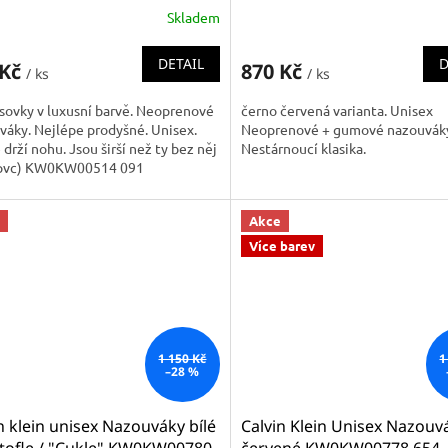
Skladem
DETAIL
D
 Kč
870 Kč
/ ks
/ ks
sovky v luxusní barvě. Neoprenové
černo červená varianta. Unisex
áky. Nejlépe prodyšné. Unisex.
Neoprenové + gumové nazouvák
 drží nohu. Jsou širší než ty bez něj
Nestárnoucí klasika.
 pvc) KW0KW00514 091
Akce
Více barev
1 150 Kč
1
–28 %
n klein unisex Nazouváky bílé
Calvin Klein Unisex Nazouv