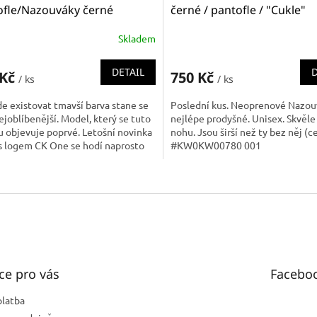
ofle/Nazouváky černé
černé / pantofle / "Cukle"
W00778 001
KW0KW00780 001
Skladem
DETAIL
D
 Kč
750 Kč
/ ks
/ ks
e existovat tmavší barva stane se
Poslední kus. Neoprenové Nazou
ejoblíbenější. Model, který se tuto
nejlépe prodyšné. Unisex. Skvěle 
 objevuje poprvé. Letošní novinka
nohu. Jsou širší než ty bez něj (c
s logem CK One se hodí naprosto
#KW0KW00780 001
mu. A černá...
O
v
l
á
d
a
c
í
ce pro vás
Facebo
p
r
platba
v