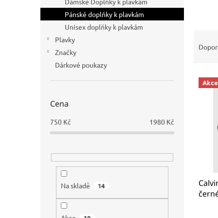
Dámské Doplňky k plavkám
n
Pánské doplňky k plavkám
e
Unisex doplňky k plavkám
l
Ř
Plavky
a
Dopor
Značky
z
Dárkové poukazy
e
V
n
Akce
ý
í
p
p
Cena
i
r
s
o
750
Kč
1980
Kč
p
d
r
u
o
k
d
t
u
ů
Calvi
k
Na skladě
14
černé
t
KW0K
ů
Akce
10