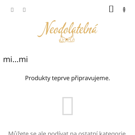
Přejít
NÁKUP
na
obsah
KOŠÍK
mi...mi
Produkty teprve připravujeme.
Můžete se ale podívat na ostatní kategorie.