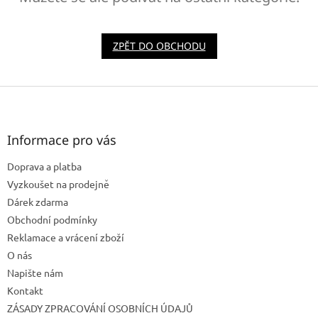
ZPĚT DO OBCHODU
Z
á
p
a
Informace pro vás
t
Doprava a platba
í
Vyzkoušet na prodejně
Dárek zdarma
Obchodní podmínky
Reklamace a vrácení zboží
O nás
Napište nám
Kontakt
ZÁSADY ZPRACOVÁNÍ OSOBNÍCH ÚDAJŮ