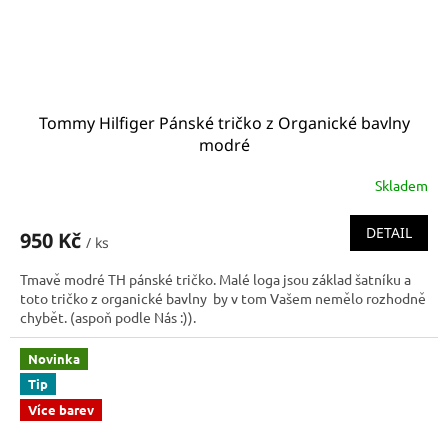
Tommy Hilfiger Pánské tričko z Organické bavlny
modré
Skladem
DETAIL
950 Kč
/ ks
Tmavě modré TH pánské tričko. Malé loga jsou základ šatníku a
toto tričko z organické bavlny by v tom Vašem nemělo rozhodně
chybět. (aspoň podle Nás :)).
Novinka
Tip
Více barev