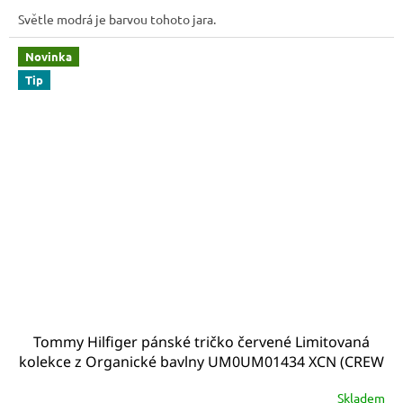
Světle modrá je barvou tohoto jara.
Novinka
Tip
Tommy Hilfiger pánské tričko červené Limitovaná
kolekce z Organické bavlny UM0UM01434 XCN (CREW
NECK LOGO T-SHIRT red TH)
Skladem