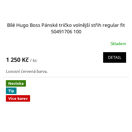
Bílé Hugo Boss Pánské tričko volnější střih regular fit
50491706 100
Skladem
DETAIL
1 250 Kč
/ ks
Luxusní červená barva.
Novinka
Tip
Více barev