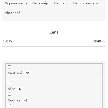
a
Doporučujeme
Nejlevnější
Nejdražší
Nejprodávanější
z
e
Abecedně
n
í
p
Cena
r
o
650
Kč
2048
Kč
d
u
k
t
ů
Na skladě
58
Akce
6
Novinka
46