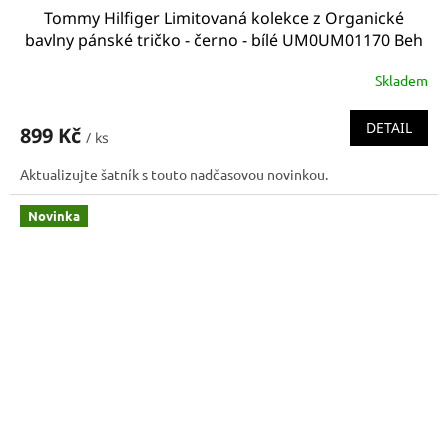
Tommy Hilfiger Limitovaná kolekce z Organické
bavlny pánské tričko - černo - bílé UM0UM01170 Beh
(FLAG LOGO CREW NECK T-SHIRT TH)
Skladem
DETAIL
899 Kč
/ ks
Aktualizujte šatník s touto nadčasovou novinkou.
Novinka