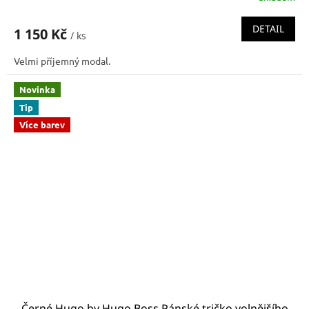
DETAIL
1 150 Kč
/ ks
Velmi příjemný modal.
Novinka
Tip
Více barev
Černé Hugo by Hugo Boss Pánské tričko volnějšího