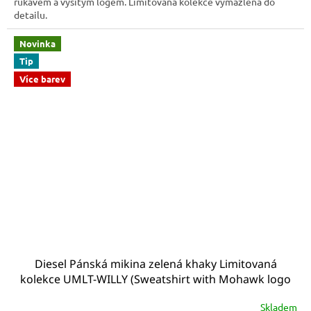
rukávem a vyšitým logem. Limitovaná kolekce vymazlená do
detailu.
Novinka
Tip
Více barev
Diesel Pánská mikina zelená khaky Limitovaná
kolekce UMLT-WILLY (Sweatshirt with Mohawk logo
00CS7C 0AAZR 5FR)
Skladem