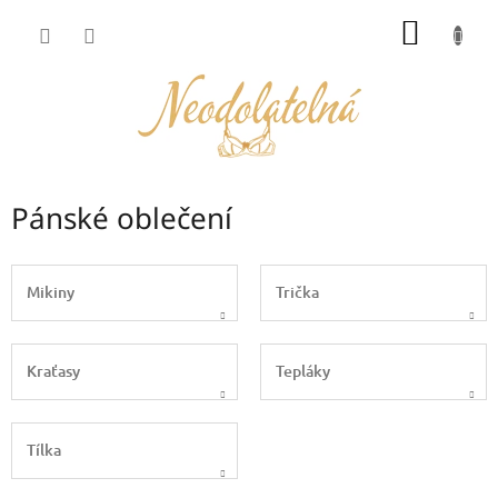
Přejít
NÁKUP
na
obsah
KOŠÍK
Pánské oblečení
Mikiny
Trička
Kraťasy
Tepláky
Tílka