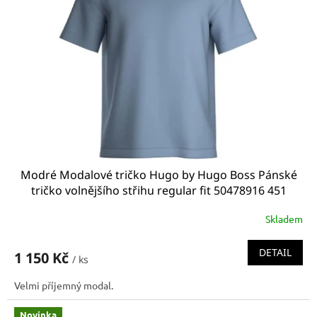
s
p
r
o
d
u
k
t
ů
Modré Modalové tričko Hugo by Hugo Boss Pánské
tričko volnějšího střihu regular fit 50478916 451
relaxed fit
Skladem
DETAIL
1 150 Kč
/ ks
Velmi příjemný modal.
Novinka