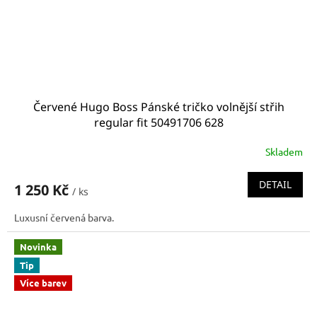
Červené Hugo Boss Pánské tričko volnější střih
regular fit 50491706 628
Skladem
DETAIL
1 250 Kč
/ ks
Luxusní červená barva.
Novinka
Tip
Více barev