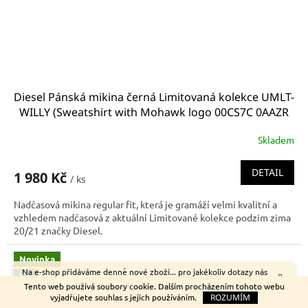
Diesel Pánská mikina černá Limitovaná kolekce UMLT-
WILLY (Sweatshirt with Mohawk logo 00CS7C 0AAZR
900)
Skladem
DETAIL
1 980 Kč
/ ks
Nadčasová mikina regular fit, která je gramáží velmi kvalitní a
vzhledem nadčasová z aktuální Limitované kolekce podzim zima
20/21 značky Diesel.
Novinka
Na e-shop přidáváme denně nové zboží... pro jakékoliv dotazy nás
Tip
neváhejte kontaktovat.
Tento web používá soubory cookie. Dalším procházením tohoto webu
vyjadřujete souhlas s jejich používáním.
ROZUMÍM