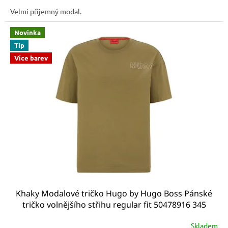
Velmi příjemný modal.
Novinka
Tip
Více barev
Khaky Modalové tričko Hugo by Hugo Boss Pánské
tričko volnějšího střihu regular fit 50478916 345
relaxed fit
Skladem