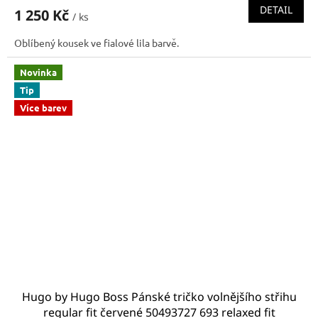
DETAIL
1 250 Kč
/ ks
Oblíbený kousek ve fialové lila barvě.
Novinka
Tip
Více barev
Hugo by Hugo Boss Pánské tričko volnějšího střihu
regular fit červené 50493727 693 relaxed fit