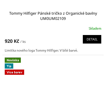
Tommy Hilfiger Pánské tričko z Organické bavlny
UM0UM02109
Skladem
DETAIL
920 Kč
/ ks
Limitka nového loga Tommy Hilfiger. V bílé barvě.
Novinka
Tip
Více barev