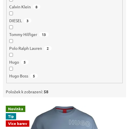
Calvin Klein
8
DIESEL
3
Tommy Hilfiger
13
Polo Ralph Lauren
2
Hugo
5
Hugo Boss
5
Položek k zobrazení:
58
V
Novinka
ý
Tip
p
i
Více barev