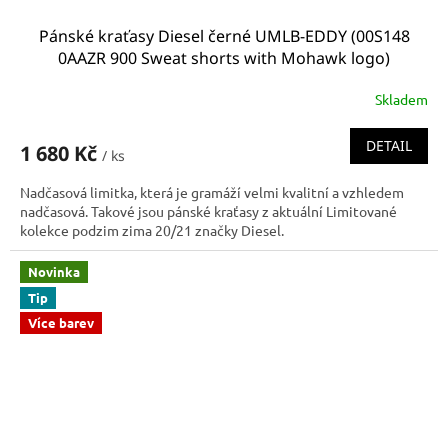
Pánské kraťasy Diesel černé UMLB-EDDY (00S148
0AAZR 900 Sweat shorts with Mohawk logo)
Skladem
DETAIL
1 680 Kč
/ ks
Nadčasová limitka, která je gramáží velmi kvalitní a vzhledem
nadčasová. Takové jsou pánské kraťasy z aktuální Limitované
kolekce podzim zima 20/21 značky Diesel.
Novinka
Tip
Více barev