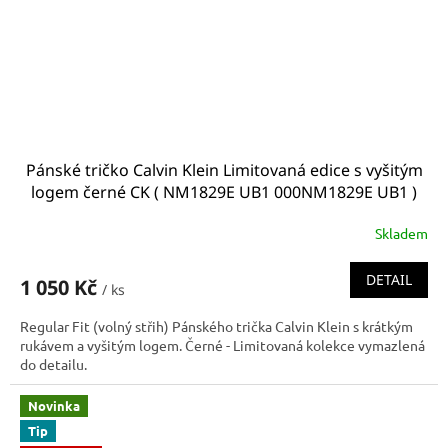
Pánské tričko Calvin Klein Limitovaná edice s vyšitým
logem černé CK ( NM1829E UB1 000NM1829E UB1 )
Skladem
DETAIL
1 050 Kč
/ ks
Regular Fit (volný střih) Pánského trička Calvin Klein s krátkým
rukávem a vyšitým logem. Černé - Limitovaná kolekce vymazlená
do detailu.
Novinka
Tip