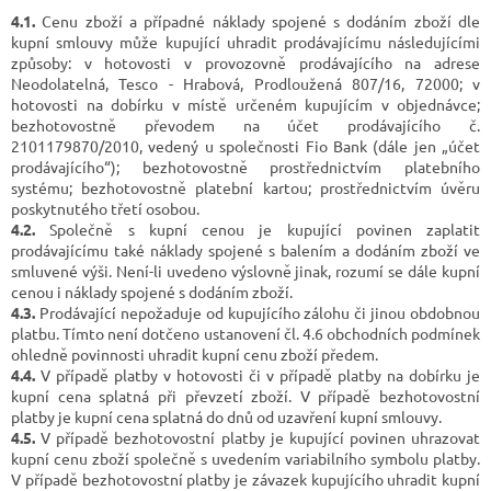
4.1.
Cenu zboží a případné náklady spojené s dodáním zboží dle
kupní smlouvy může kupující uhradit prodávajícímu následujícími
způsoby: v hotovosti v provozovně prodávajícího na adrese
Neodolatelná, Tesco - Hrabová, Prodloužená 807/16, 72000; v
hotovosti na dobírku v místě určeném kupujícím v objednávce;
bezhotovostně převodem na účet prodávajícího č.
2101179870/2010, vedený u společnosti Fio Bank (dále jen „účet
prodávajícího“); bezhotovostně prostřednictvím platebního
systému; bezhotovostně platební kartou; prostřednictvím úvěru
poskytnutého třetí osobou.
4.2.
Společně s kupní cenou je kupující povinen zaplatit
prodávajícímu také náklady spojené s balením a dodáním zboží ve
smluvené výši. Není-li uvedeno výslovně jinak, rozumí se dále kupní
cenou i náklady spojené s dodáním zboží.
4.3.
Prodávající nepožaduje od kupujícího zálohu či jinou obdobnou
platbu. Tímto není dotčeno ustanovení čl. 4.6 obchodních podmínek
ohledně povinnosti uhradit kupní cenu zboží předem.
4.4.
V případě platby v hotovosti či v případě platby na dobírku je
kupní cena splatná při převzetí zboží. V případě bezhotovostní
platby je kupní cena splatná do dnů od uzavření kupní smlouvy.
4.5.
V případě bezhotovostní platby je kupující povinen uhrazovat
kupní cenu zboží společně s uvedením variabilního symbolu platby.
V případě bezhotovostní platby je závazek kupujícího uhradit kupní