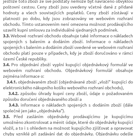
jestliže toto zboží ze své podstaty nemůže být navráceno obvyklou
poštovní cestou. Ceny zboží jsou uvedeny včetně daně z přidané
hodnoty a všech souvisejících poplatků. Ceny zboží zůstávají v
platnosti po dobu, kdy jsou zobrazovány ve webovém rozhraní
obchodu. Tímto ustanovením není omezena možnost prodávajícího
uzavřít kupní smlouvu za individuálně sjednaných podmínek.
3.3.
Webové rozhraní obchodu obsahuje také informace o nákladech
spojených s balením a dodáním zboží. Informace o nákladech
spojených s balením a dodáním zboží uvedené ve webovém rozhraní
obchodu platí pouze v případech, kdy je zboží doručováno v rámci
území České republiky.
3.4.
Pro objednání zboží vyplní kupující objednávkový formulář ve
webovém rozhraní obchodu. Objednávkový formulář obsahuje
zejména informace o:
3.4.1.
objednávaném zboží (objednávané zboží „vloží“ kupující do
elektronického nákupního košíku webového rozhraní obchodu),
3.4.2.
způsobu úhrady kupní ceny zboží, údaje o požadovaném
způsobu doručení objednávaného zboží a
3.4.3.
informace o nákladech spojených s dodáním zboží (dále
společně jen jako „objednávka“).
3.5.
Před zasláním objednávky prodávajícímu je kupujícímu
umožněno zkontrolovat a měnit údaje, které do objednávky kupující
vložil, a to i s ohledem na možnost kupujícího zjišťovat a opravovat
chyby vzniklé při zadávání dat do objednávky. Objednávku odešle