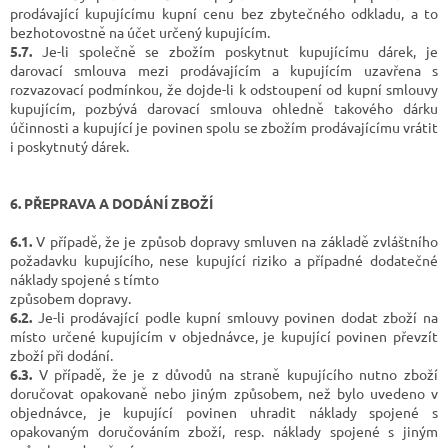
prodávající kupujícímu kupní cenu bez zbytečného odkladu, a to
bezhotovostně na účet určený kupujícím.
5.7.
Je-li společně se zbožím poskytnut kupujícímu dárek, je
darovací smlouva mezi prodávajícím a kupujícím uzavřena s
rozvazovací podmínkou, že dojde-li k odstoupení od kupní smlouvy
kupujícím, pozbývá darovací smlouva ohledně takového dárku
účinnosti a kupující je povinen spolu se zbožím prodávajícímu vrátit
i poskytnutý dárek.
6. PŘEPRAVA A DODÁNÍ ZBOŽÍ
6.1.
V případě, že je způsob dopravy smluven na základě zvláštního
požadavku kupujícího, nese kupující riziko a případné dodatečné
náklady spojené s tímto
způsobem dopravy.
6.2.
Je-li prodávající podle kupní smlouvy povinen dodat zboží na
místo určené kupujícím v objednávce, je kupující povinen převzít
zboží při dodání.
6.3.
V případě, že je z důvodů na straně kupujícího nutno zboží
doručovat opakovaně nebo jiným způsobem, než bylo uvedeno v
objednávce, je kupující povinen uhradit náklady spojené s
opakovaným doručováním zboží, resp. náklady spojené s jiným