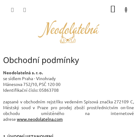
Přejít
NÁKUP
na
obsah
KOŠÍK
Obchodní podmínky
Neodolatelná s. r. o.
se sídlem Praha - Vinohrady
Mánesova 752/10, PSČ 120 00
Identifikační číslo: 05863708
zapsané v obchodním rejstříku vedeném Spisová značka 272109 C,
Městský soud v Praze pro prodej zboží prostřednictvím on-line
obchodu umístěného na internetové
adrese
www.neodolatelna.com
1. ÚVODNÍ USTANOVENÍ