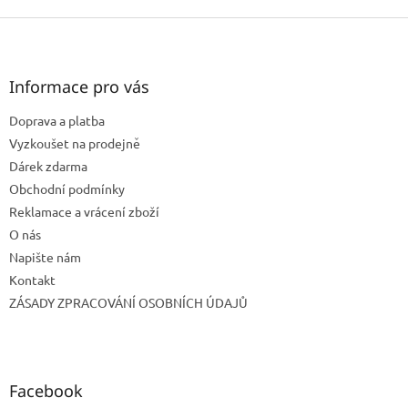
Z
á
p
a
Informace pro vás
t
Doprava a platba
í
Vyzkoušet na prodejně
Dárek zdarma
Obchodní podmínky
Reklamace a vrácení zboží
O nás
Napište nám
Kontakt
ZÁSADY ZPRACOVÁNÍ OSOBNÍCH ÚDAJŮ
Facebook