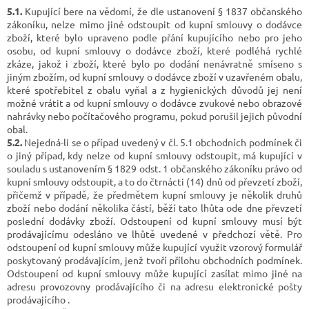
5.1.
Kupující bere na vědomí, že dle ustanovení § 1837 občanského
zákoníku, nelze mimo jiné odstoupit od kupní smlouvy o dodávce
zboží, které bylo upraveno podle přání kupujícího nebo pro jeho
osobu, od kupní smlouvy o dodávce zboží, které podléhá rychlé
zkáze, jakož i zboží, které bylo po dodání nenávratně smíseno s
jiným zbožím, od kupní smlouvy o dodávce zboží v uzavřeném obalu,
které spotřebitel z obalu vyňal a z hygienických důvodů jej není
možné vrátit a od kupní smlouvy o dodávce zvukové nebo obrazové
nahrávky nebo počítačového programu, pokud porušil jejich původní
obal.
5.2.
Nejedná-li se o případ uvedený v čl. 5.1 obchodních podmínek či
o jiný případ, kdy nelze od kupní smlouvy odstoupit, má kupující v
souladu s ustanovením § 1829 odst. 1 občanského zákoníku právo od
kupní smlouvy odstoupit, a to do čtrnácti (14) dnů od převzetí zboží,
přičemž v případě, že předmětem kupní smlouvy je několik druhů
zboží nebo dodání několika částí, běží tato lhůta ode dne převzetí
poslední dodávky zboží. Odstoupení od kupní smlouvy musí být
prodávajícímu odesláno ve lhůtě uvedené v předchozí větě. Pro
odstoupení od kupní smlouvy může kupující využit vzorový formulář
poskytovaný prodávajícím, jenž tvoří přílohu obchodních podmínek.
Odstoupení od kupní smlouvy může kupující zasílat mimo jiné na
adresu provozovny prodávajícího či na adresu elektronické pošty
prodávajícího .