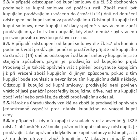
5.3.
V případě odstoupení od kupní smlouvy dle čl. 5.2 obchodních
podmínek se kupní smlouva od počátku ruší. Zboží musí být
kupujícím prodávajícímu vráceno do čtrnácti (14) dnů od doručení
odstoupení od kupní smlouvy prodávajícímu. Odstoupí-li kupující od
kupní smlouvy, nese kupující náklady spojené s navrácením zboží
prodávajícímu, a to i v tom případě, kdy zboží nemůže být vráceno
pro svou povahu obvyklou poštovní cestou.
5.4.
V případě odstoupení od kupní smlouvy dle čl. 5.2 obchodních
podmínek vrátí prodávající peněžní prostředky přijaté od kupujícího
do čtrnácti (14) dnů od odstoupení od kupní smlouvy kupujícím, a to
stejným způsobem, jakým je prodávající od kupujícího přijal.
Prodávající je taktéž oprávněn vrátit plnění poskytnuté kupujícím
již při vrácení zboží kupujícím či jiným způsobem, pokud s tím
kupující bude souhlasit a nevzniknou tím kupujícímu další náklady.
Odstoupí-li kupující od kupní smlouvy, prodávající není povinen
vrátit přijaté peněžní prostředky kupujícímu dříve, než mu kupující
zboží vrátí nebo prokáže, že zboží prodávajícímu odeslal.
5.5.
Nárok na úhradu škody vzniklé na zboží je prodávající oprávněn
jednostranně započíst proti nároku kupujícího na vrácení kupní
ceny.
5.6.
V případech, kdy má kupující v souladu s ustanovením § 1829
odst. 1 občanského zákoníku právo od kupní smlouvy odstoupit, je
prodávající také oprávněn kdykoliv od kupní smlouvy odstoupit, a to
až do doby převzetí zboží kupujícím. V takovém případě vrátí