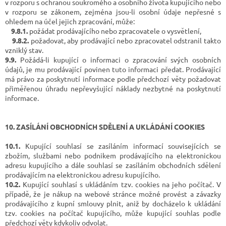
v rozporu s ochranou soukromého a osobního života kupujícího nebo
v rozporu se zákonem, zejména jsou-li osobní údaje nepřesné s
ohledem na účel jejich zpracování, může:
9.8.1.
požádat prodávajícího nebo zpracovatele o vysvětlení,
9.8.2.
požadovat, aby prodávající nebo zpracovatel odstranil takto
vzniklý stav.
9.9.
Požádá-li kupující o informaci o zpracování svých osobních
údajů, je mu prodávající povinen tuto informaci předat. Prodávající
má právo za poskytnutí informace podle předchozí věty požadovat
přiměřenou úhradu nepřevyšující náklady nezbytné na poskytnutí
informace.
10. ZASÍLÁNÍ OBCHODNÍCH SDĚLENÍ A UKLÁDÁNÍ COOKIES
10.1.
Kupující souhlasí se zasíláním informací souvisejících se
zbožím, službami nebo podnikem prodávajícího na elektronickou
adresu kupujícího a dále souhlasí se zasíláním obchodních sdělení
prodávajícím na elektronickou adresu kupujícího.
10.2.
Kupující souhlasí s ukládáním tzv. cookies na jeho počítač. V
případě, že je nákup na webové stránce možné provést a závazky
prodávajícího z kupní smlouvy plnit, aniž by docházelo k ukládání
tzv. cookies na počítač kupujícího, může kupující souhlas podle
předchozí věty kdykoliv odvolat.