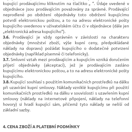
kupující prodávajícímu kliknutím na tlačítko „ “. Údaje uvedené v
objednávce jsou prodávajícím považovány za správné. Prodávající
neprodleně po obdržení objednávky toto obdržení kupujícímu
potvrdí elektronickou poštou, a to na adresu elektronické pošty
kupujícího uvedenou v uživatelském účtu či v objednávce (dále jen
„elektronická adresa kupujícího“).
3.6.
Prodávající je vždy oprávněn v závislosti na charakteru
objednávky (množství zboží, výše kupní ceny, předpokládané
náklady na dopravu) požádat kupujícího o dodatečné potvrzení
objednávky (například písemně či telefonicky).
3.7.
Smluvní vztah mezi prodávajícím a kupujícím vzniká doručením
přijetí objednávky (akceptací), jež je prodávajícím zasláno
kupujícímu elektronickou poštou, a to na adresu elektronické pošty
kupujícího.
3.8.
Kupující souhlasí s použitím komunikačních prostředků na dálku
při uzavírání kupní smlouvy. Náklady vzniklé kupujícímu při použití
komunikačních prostředků na dálku v souvislosti s uzavřením kupní
smlouvy (náklady na internetové připojení, náklady na telefonní
hovory) si hradí kupující sám, přičemž tyto náklady se neliší od
základní sazby.
4. CENA ZBOŽÍ A PLATEBNÍ PODMÍNKY