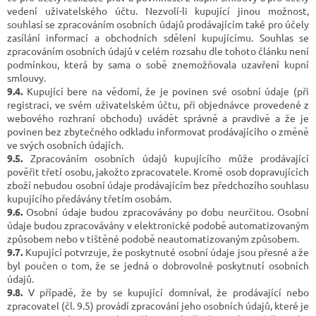
vedení uživatelského účtu. Nezvolí-li kupující jinou možnost,
souhlasí se zpracováním osobních údajů prodávajícím také pro účely
zasílání informací a obchodních sdělení kupujícímu. Souhlas se
zpracováním osobních údajů v celém rozsahu dle tohoto článku není
podmínkou, která by sama o sobě znemožňovala uzavření kupní
smlouvy.
9.4.
Kupující bere na vědomí, že je povinen své osobní údaje (při
registraci, ve svém uživatelském účtu, při objednávce provedené z
webového rozhraní obchodu) uvádět správně a pravdivě a že je
povinen bez zbytečného odkladu informovat prodávajícího o změně
ve svých osobních údajích.
9.5.
Zpracováním osobních údajů kupujícího může prodávající
pověřit třetí osobu, jakožto zpracovatele. Kromě osob dopravujících
zboží nebudou osobní údaje prodávajícím bez předchozího souhlasu
kupujícího předávány třetím osobám.
9.6.
Osobní údaje budou zpracovávány po dobu neurčitou. Osobní
údaje budou zpracovávány v elektronické podobě automatizovaným
způsobem nebo v tištěné podobě neautomatizovaným způsobem.
9.7.
Kupující potvrzuje, že poskytnuté osobní údaje jsou přesné a že
byl poučen o tom, že se jedná o dobrovolné poskytnutí osobních
údajů.
9.8.
V případě, že by se kupující domníval, že prodávající nebo
zpracovatel (čl. 9.5) provádí zpracování jeho osobních údajů, které je