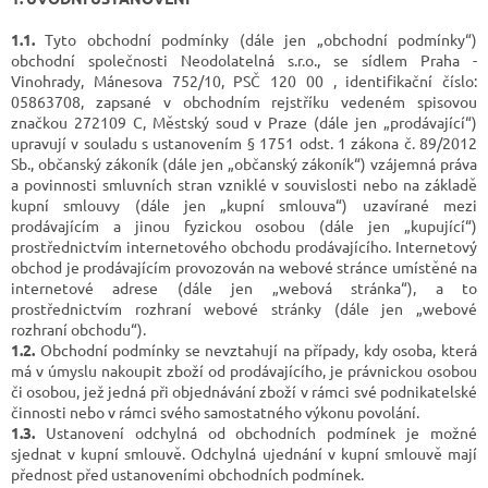
1.1.
Tyto obchodní podmínky (dále jen „obchodní podmínky“)
obchodní společnosti Neodolatelná s.r.o., se sídlem Praha -
Vinohrady, Mánesova 752/10, PSČ 120 00 , identifikační číslo:
05863708, zapsané v obchodním rejstříku vedeném spisovou
značkou 272109 C, Městský soud v Praze (dále jen „prodávající“)
upravují v souladu s ustanovením § 1751 odst. 1 zákona č. 89/2012
Sb., občanský zákoník (dále jen „občanský zákoník“) vzájemná práva
a povinnosti smluvních stran vzniklé v souvislosti nebo na základě
kupní smlouvy (dále jen „kupní smlouva“) uzavírané mezi
prodávajícím a jinou fyzickou osobou (dále jen „kupující“)
prostřednictvím internetového obchodu prodávajícího. Internetový
obchod je prodávajícím provozován na webové stránce umístěné na
internetové adrese (dále jen „webová stránka“), a to
prostřednictvím rozhraní webové stránky (dále jen „webové
rozhraní obchodu“).
1.2.
Obchodní podmínky se nevztahují na případy, kdy osoba, která
má v úmyslu nakoupit zboží od prodávajícího, je právnickou osobou
či osobou, jež jedná při objednávání zboží v rámci své podnikatelské
činnosti nebo v rámci svého samostatného výkonu povolání.
1.3.
Ustanovení odchylná od obchodních podmínek je možné
sjednat v kupní smlouvě. Odchylná ujednání v kupní smlouvě mají
přednost před ustanoveními obchodních podmínek.