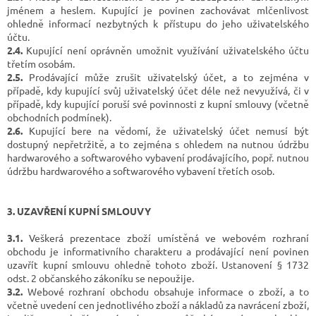
jménem a heslem. Kupující je povinen zachovávat mlčenlivost
ohledně informací nezbytných k přístupu do jeho uživatelského
účtu.
2.4.
Kupující není oprávněn umožnit využívání uživatelského účtu
třetím osobám.
2.5.
Prodávající může zrušit uživatelský účet, a to zejména v
případě, kdy kupující svůj uživatelský účet déle než nevyužívá, či v
případě, kdy kupující poruší své povinnosti z kupní smlouvy (včetně
obchodních podmínek).
2.6.
Kupující bere na vědomí, že uživatelský účet nemusí být
dostupný nepřetržitě, a to zejména s ohledem na nutnou údržbu
hardwarového a softwarového vybavení prodávajícího, popř. nutnou
údržbu hardwarového a softwarového vybavení třetích osob.
3. UZAVŘENÍ KUPNÍ SMLOUVY
3.1.
Veškerá prezentace zboží umístěná ve webovém rozhraní
obchodu je informativního charakteru a prodávající není povinen
uzavřít kupní smlouvu ohledně tohoto zboží. Ustanovení § 1732
odst. 2 občanského zákoníku se nepoužije.
3.2.
Webové rozhraní obchodu obsahuje informace o zboží, a to
včetně uvedení cen jednotlivého zboží a nákladů za navrácení zboží,