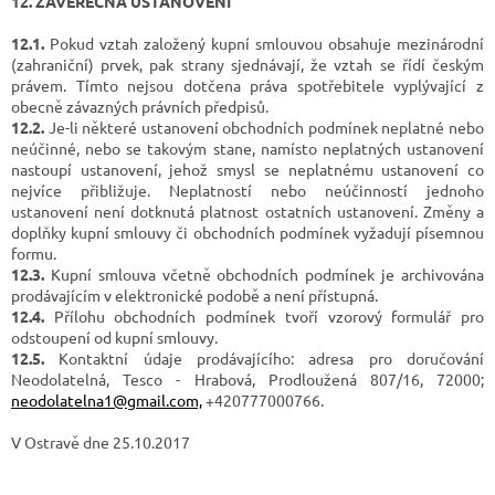
12. ZÁVĚREČNÁ USTANOVENÍ
12.1.
Pokud vztah založený kupní smlouvou obsahuje mezinárodní
(zahraniční) prvek, pak strany sjednávají, že vztah se řídí českým
právem. Tímto nejsou dotčena práva spotřebitele vyplývající z
obecně závazných právních předpisů.
12.2.
Je-li některé ustanovení obchodních podmínek neplatné nebo
neúčinné, nebo se takovým stane, namísto neplatných ustanovení
nastoupí ustanovení, jehož smysl se neplatnému ustanovení co
nejvíce přibližuje. Neplatností nebo neúčinností jednoho
ustanovení není dotknutá platnost ostatních ustanovení. Změny a
doplňky kupní smlouvy či obchodních podmínek vyžadují písemnou
formu.
12.3.
Kupní smlouva včetně obchodních podmínek je archivována
prodávajícím v elektronické podobě a není přístupná.
12.4.
Přílohu obchodních podmínek tvoří vzorový formulář pro
odstoupení od kupní smlouvy.
12.5.
Kontaktní údaje prodávajícího: adresa pro doručování
Neodolatelná, Tesco - Hrabová, Prodloužená 807/16, 72000;
neodolatelna1@gmail.com,
+420777000766.
V Ostravě dne 25.10.2017