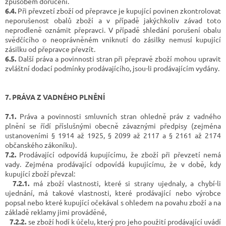
způsobem doručení.
6.4.
Při převzetí zboží od přepravce je kupující povinen zkontrolovat
neporušenost obalů zboží a v případě jakýchkoliv závad toto
neprodleně oznámit přepravci. V případě shledání porušení obalu
svědčícího o neoprávněném vniknutí do zásilky nemusí kupující
zásilku od přepravce převzít.
6.5.
Další práva a povinnosti stran při přepravě zboží mohou upravit
zvláštní dodací podmínky prodávajícího, jsou-li prodávajícím vydány.
7. PRÁVA Z VADNÉHO PLNĚNÍ
7.1.
Práva a povinnosti smluvních stran ohledně práv z vadného
plnění se řídí příslušnými obecně závaznými předpisy (zejména
ustanoveními § 1914 až 1925, § 2099 až 2117 a § 2161 až 2174
občanského zákoníku).
7.2.
Prodávající odpovídá kupujícímu, že zboží při převzetí nemá
vady. Zejména prodávající odpovídá kupujícímu, že v době, kdy
kupující zboží převzal:
7.2.1.
má zboží vlastnosti, které si strany ujednaly, a chybí-li
ujednání, má takové vlastnosti, které prodávající nebo výrobce
popsal nebo které kupující očekával s ohledem na povahu zboží a na
základě reklamy jimi prováděné,
7.2.2.
se zboží hodí k účelu, který pro jeho použití prodávající uvádí