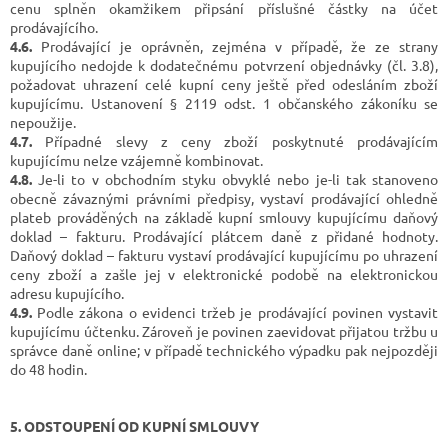
cenu splněn okamžikem připsání příslušné částky na účet
prodávajícího.
4.6.
Prodávající je oprávněn, zejména v případě, že ze strany
kupujícího nedojde k dodatečnému potvrzení objednávky (čl. 3.8),
požadovat uhrazení celé kupní ceny ještě před odesláním zboží
kupujícímu. Ustanovení § 2119 odst. 1 občanského zákoníku se
nepoužije.
4.7.
Případné slevy z ceny zboží poskytnuté prodávajícím
kupujícímu nelze vzájemně kombinovat.
4.8.
Je-li to v obchodním styku obvyklé nebo je-li tak stanoveno
obecně závaznými právními předpisy, vystaví prodávající ohledně
plateb prováděných na základě kupní smlouvy kupujícímu daňový
doklad – fakturu. Prodávající plátcem daně z přidané hodnoty.
Daňový doklad – fakturu vystaví prodávající kupujícímu po uhrazení
ceny zboží a zašle jej v elektronické podobě na elektronickou
adresu kupujícího.
4.9.
Podle zákona o evidenci tržeb je prodávající povinen vystavit
kupujícímu účtenku. Zároveň je povinen zaevidovat přijatou tržbu u
správce daně online; v případě technického výpadku pak nejpozději
do 48 hodin.
5. ODSTOUPENÍ OD KUPNÍ SMLOUVY