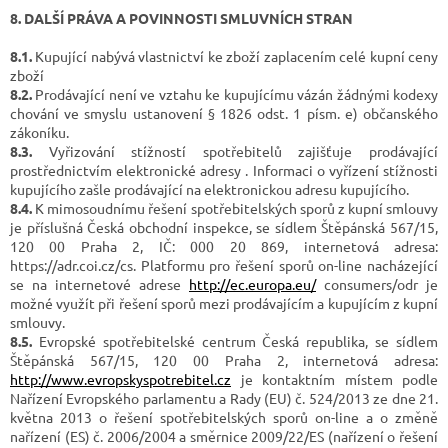
8. DALŠÍ PRÁVA A POVINNOSTI SMLUVNÍCH STRAN
8.1.
Kupující nabývá vlastnictví ke zboží zaplacením celé kupní ceny
zboží
8.2.
Prodávající není ve vztahu ke kupujícímu vázán žádnými kodexy
chování ve smyslu ustanovení § 1826 odst. 1 písm. e) občanského
zákoníku.
8.3.
Vyřizování stížností spotřebitelů zajišťuje prodávající
prostřednictvím elektronické adresy . Informaci o vyřízení stížnosti
kupujícího zašle prodávající na elektronickou adresu kupujícího.
8.4.
K mimosoudnímu řešení spotřebitelských sporů z kupní smlouvy
je příslušná Česká obchodní inspekce, se sídlem Štěpánská 567/15,
120 00 Praha 2, IČ: 000 20 869, internetová adresa:
https://adr.coi.cz/cs. Platformu pro řešení sporů on-line nacházející
se na internetové adrese
http://ec.europa.eu/
consumers/odr je
možné využít při řešení sporů mezi prodávajícím a kupujícím z kupní
smlouvy.
8.5.
Evropské spotřebitelské centrum Česká republika, se sídlem
Štěpánská 567/15, 120 00 Praha 2, internetová adresa:
http://www.evropskyspotrebitel.cz
je kontaktním místem podle
Nařízení Evropského parlamentu a Rady (EU) č. 524/2013 ze dne 21.
května 2013 o řešení spotřebitelských sporů on-line a o změně
nařízení (ES) č. 2006/2004 a směrnice 2009/22/ES (nařízení o řešení