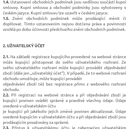
1.4.
Ustanovení obchodních podmínek jsou nedílnou součástí kupní
smlouvy. Kupní smlouva a obchodní podmínky jsou vyhotoveny v
českém jazyce. Kupní smlouvu lze uzavřít v českém jazyce.
1.5.
Znění obchodních podmínek může prodávající měnit či
doplňovat. Tímto ustanovením nejsou dotčena práva a povinnosti
vzniklá po dobu účinnosti předchozího znění obchodních podmínek.
2. UŽIVATELSKÝ ÚČET
2.1.
Na základě registrace kupujícího provedené na webové stránce
může kupující přistupovat do svého uživatelského rozhraní. Ze
svého uživatelského rozhraní může kupující provádět objednávání
zboží (dále jen „uživatelský účet“). V případě, že to webové rozhraní
obchodu umožňuje, může kupující provádět
objednávání zboží též bez registrace přímo z webového rozhraní
obchodu.
2.2.
Při registraci na webové stránce a při objednávání zboží je
kupující povinen uvádět správně a pravdivě všechny údaje. Údaje
uvedené v uživatelském účtu
je kupující při jakékoliv jejich změně povinen aktualizovat. Údaje
uvedené kupujícím v uživatelském účtu a při objednávání zboží jsou
prodávajícím považovány za správné.
2.3.
Přístup k uživatelskému účtu je zabezpečen uživatelským