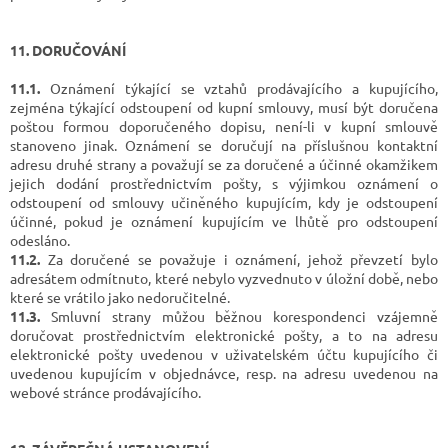
11. DORUČOVÁNÍ
11.1.
Oznámení týkající se vztahů prodávajícího a kupujícího,
zejména týkající odstoupení od kupní smlouvy, musí být doručena
poštou formou doporučeného dopisu, není-li v kupní smlouvě
stanoveno jinak. Oznámení se doručují na příslušnou kontaktní
adresu druhé strany a považují se za doručené a účinné okamžikem
jejich dodání prostřednictvím pošty, s výjimkou oznámení o
odstoupení od smlouvy učiněného kupujícím, kdy je odstoupení
účinné, pokud je oznámení kupujícím ve lhůtě pro odstoupení
odesláno.
11.2.
Za doručené se považuje i oznámení, jehož převzetí bylo
adresátem odmítnuto, které nebylo vyzvednuto v úložní době, nebo
které se vrátilo jako nedoručitelné.
11.3.
Smluvní strany můžou běžnou korespondenci vzájemně
doručovat prostřednictvím elektronické pošty, a to na adresu
elektronické pošty uvedenou v uživatelském účtu kupujícího či
uvedenou kupujícím v objednávce, resp. na adresu uvedenou na
webové stránce prodávajícího.