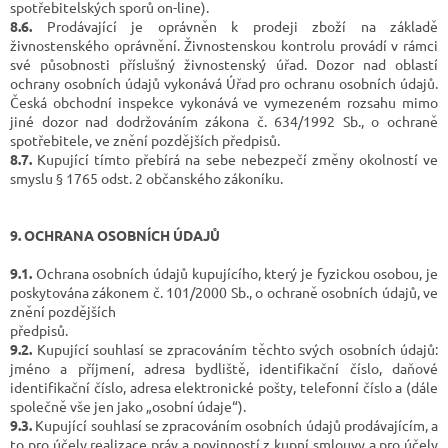
spotřebitelských sporů on-line).
8.6.
Prodávající je oprávněn k prodeji zboží na základě
živnostenského oprávnění. Živnostenskou kontrolu provádí v rámci
své působnosti příslušný živnostenský úřad. Dozor nad oblastí
ochrany osobních údajů vykonává Úřad pro ochranu osobních údajů.
Česká obchodní inspekce vykonává ve vymezeném rozsahu mimo
jiné dozor nad dodržováním zákona č. 634/1992 Sb., o ochraně
spotřebitele, ve znění pozdějších předpisů.
8.7.
Kupující tímto přebírá na sebe nebezpečí změny okolností ve
smyslu § 1765 odst. 2 občanského zákoníku.
9. OCHRANA OSOBNÍCH ÚDAJŮ
9.1.
Ochrana osobních údajů kupujícího, který je fyzickou osobou, je
poskytována zákonem č. 101/2000 Sb., o ochraně osobních údajů, ve
znění pozdějších
předpisů.
9.2.
Kupující souhlasí se zpracováním těchto svých osobních údajů:
jméno a příjmení, adresa bydliště, identifikační číslo, daňové
identifikační číslo, adresa elektronické pošty, telefonní číslo a (dále
společně vše jen jako „osobní údaje“).
9.3.
Kupující souhlasí se zpracováním osobních údajů prodávajícím, a
to pro účely realizace práv a povinností z kupní smlouvy a pro účely