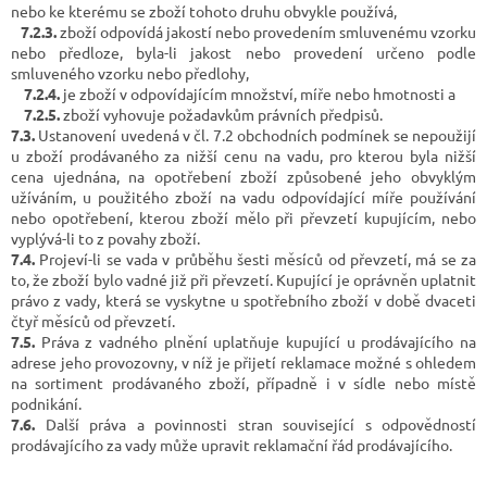
nebo ke kterému se zboží tohoto druhu obvykle používá,
7.2.3.
zboží odpovídá jakostí nebo provedením smluvenému vzorku
nebo předloze, byla-li jakost nebo provedení určeno podle
smluveného vzorku nebo předlohy,
7.2.4.
je zboží v odpovídajícím množství, míře nebo hmotnosti a
7.2.5.
zboží vyhovuje požadavkům právních předpisů.
7.3.
Ustanovení uvedená v čl. 7.2 obchodních podmínek se nepoužijí
u zboží prodávaného za nižší cenu na vadu, pro kterou byla nižší
cena ujednána, na opotřebení zboží způsobené jeho obvyklým
užíváním, u použitého zboží na vadu odpovídající míře používání
nebo opotřebení, kterou zboží mělo při převzetí kupujícím, nebo
vyplývá-li to z povahy zboží.
7.4.
Projeví-li se vada v průběhu šesti měsíců od převzetí, má se za
to, že zboží bylo vadné již při převzetí. Kupující je oprávněn uplatnit
právo z vady, která se vyskytne u spotřebního zboží v době dvaceti
čtyř měsíců od převzetí.
7.5.
Práva z vadného plnění uplatňuje kupující u prodávajícího na
adrese jeho provozovny, v níž je přijetí reklamace možné s ohledem
na sortiment prodávaného zboží, případně i v sídle nebo místě
podnikání.
7.6.
Další práva a povinnosti stran související s odpovědností
prodávajícího za vady může upravit reklamační řád prodávajícího.