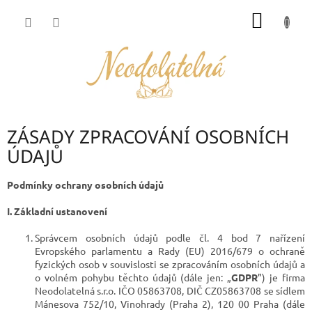
Přejít
NÁKUP
na
obsah
KOŠÍK
ZÁSADY ZPRACOVÁNÍ OSOBNÍCH
ÚDAJŮ
Podmínky ochrany osobních údajů
I.
Základní ustanovení
Správcem osobních údajů podle čl. 4 bod 7 nařízení
Evropského parlamentu a Rady (EU) 2016/679 o ochraně
fyzických osob v souvislosti se zpracováním osobních údajů a
o volném pohybu těchto údajů (dále jen: „
GDPR
”) je firma
Neodolatelná s.r.o. IČO 05863708, DIČ CZ05863708 se sídlem
Mánesova 752/10, Vinohrady (Praha 2), 120 00 Praha (dále