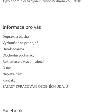
Tyto podmínky nabývají účinnosti dnem 25.5.2018.
Z
á
p
a
Informace pro vás
t
Doprava a platba
í
Vyzkoušet na prodejně
Dárek zdarma
Obchodní podmínky
Reklamace a vrácení zboží
O nás
Napište nám
Kontakt
ZÁSADY ZPRACOVÁNÍ OSOBNÍCH ÚDAJŮ
Facebook