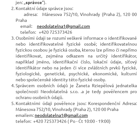
jen: „
správce
“).
Kontaktní údaje správce jsou:
adresa: Mánesova 752/10, Vinohrady (Praha 2), 120 00
Praha
email:
neodolatelna1@gmail.com
telefon:
+420 725373426
Osobními údaji se rozumí veškeré informace o identifikované
nebo identifikovatelné fyzické osobě; identifikovatelnou
fyzickou osobou je fyzická osoba, kterou lze přímo či nepřímo
identifikovat, zejména odkazem na určitý identifikátor,
například jméno, identifikační číslo, lokační údaje, síťový
identifikátor nebo na jeden či více zvláštních prvků fyzické,
fyziologické, genetické, psychické, ekonomické, kulturní
nebo společenské identity této fyzické osoby.
Správcem osobních údajů je Žaneta Rziepělová jednatelka
společnosti Neodolatelná s.r.o. .a je tedy pověřencem pro
ochranu osobních údajů.
Kontaktními údaji pověřence jsou: Korespondenční Adresa:
Mánesova 752/10, Vinohrady (Praha 2), 120 00 Praha
emailem:
neodolatelna1@gmail.com
telefon:
+420 725373426 ( Po - Čt 10:00 - 19:00)