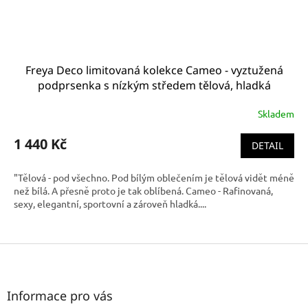
Freya Deco limitovaná kolekce Cameo - vyztužená
podprsenka s nízkým středem tělová, hladká
limitovaná kolekce AA3160SAD
Skladem
1 440 Kč
DETAIL
"Tělová - pod všechno. Pod bílým oblečením je tělová vidět méně
než bílá. A přesně proto je tak oblíbená. Cameo - Rafinovaná,
sexy, elegantní, sportovní a zároveň hladká....
Z
á
p
a
Informace pro vás