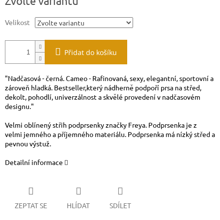
Zvolte variantu
cena:
Velikost
Přidat do košíku
"Nadčasová - černá. Cameo - Rafinovaná, sexy, elegantní, sportovní a
zároveň hladká. Bestseller,který nádherně podpoří prsa na střed,
dekolt, pohodlí, univerzálnost a skvělé provedení v nadčasovém
designu."
Velmi oblínený střih podprsenky značky Freya. Podprsenka je z
velmi jemného a příjemného materiálu. Podprsenka má nízký střed a
pevnou výstuž.
Detailní informace
ZEPTAT SE
HLÍDAT
SDÍLET