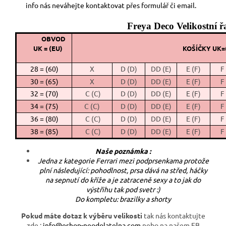
info nás neváhejte kontaktovat přes formulář či email.
Freya Deco Velikostní ř
OBVOD
UK = (EU)
KOŠÍČKY UK=
28 = (60)
X
D (D)
DD (E)
E (F)
F
30 = (65)
X
D (D)
DD (E)
E (F)
F
32 = (70)
C (C)
D (D)
DD (E)
E (F)
F
34 = (75)
C (C)
D (D)
DD (E)
E (F)
F
36 = (80)
C (C)
D (D)
DD (E)
E (F)
F
38 = (85)
C (C)
D (D)
DD (E)
E (F)
F
Naše poznámka :
Jedna z kategorie Ferrari mezi podprsenkama protože
plní následující: pohodlnost, prsa dává na střed, háčky
na sepnutí do kříže a je zatraceně sexy a to jak do
výstřihu tak pod svetr :)
Do kompletu: brazilky a shorty
Pokud máte dotaz k výběru velikosti
tak nás kontaktujte
zde :
info@eshop-neodolatelna.com
nebo na našem FB