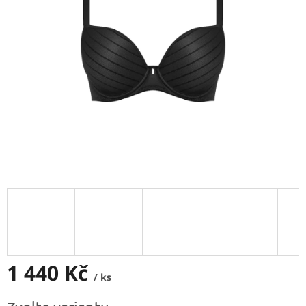
5
hvězdiček.
1 440 Kč
/ ks
Měrná