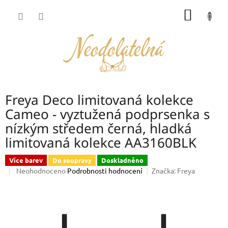
Přejít
NÁKUP
na
obsah
KOŠÍK
Freya Deco limitovaná kolekce
Cameo - vyztužená podprsenka s
nízkým středem černá, hladká
limitovaná kolekce AA3160BLK
Více barev
Do soupravy
Doskladněno
Průměrné
Neohodnoceno
Podrobnosti hodnocení
Značka:
Freya
hodnocení
produktu
je
0,0
z