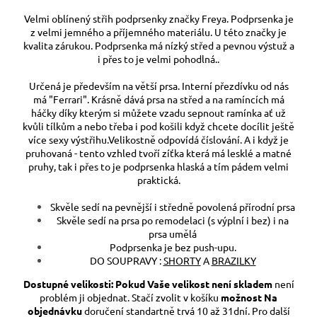
Velmi oblínený střih podprsenky značky Freya. Podprsenka je
z velmi jemného a příjemného materiálu. U této značky je
kvalita zárukou. Podprsenka má nízký střed a pevnou výstuž a
i přes to je velmi pohodlná..
Určená je především na větší prsa. Interní přezdívku od nás
má "Ferrari". Krásně dává prsa na střed a na ramíncích má
háčky díky kterým si můžete vzadu sepnout ramínka ať už
kvůli tílkům a nebo třeba i pod košili když chcete docílit ještě
více sexy výstřihu.Velikostně odpovídá číslování. A i když je
pruhovaná - tento vzhled tvoří zíťka která má lesklé a matné
pruhy, tak i přes to je podprsenka hlaská a tím pádem velmi
praktická.
Skvěle sedí na pevnější i středně povolená přírodní prsa
Skvěle sedí na prsa po remodelaci (s výplní i bez) i na
prsa umělá
Podprsenka je bez push-upu.
DO SOUPRAVY :
SHORTY
A
BRAZILKY
Dostupné velikosti:
Pokud Vaše velikost není skladem
není
problém ji objednat. Stačí zvolit v košíku
možnost Na
objednávku
doručení standartně trvá 10 až 31dní. Pro další