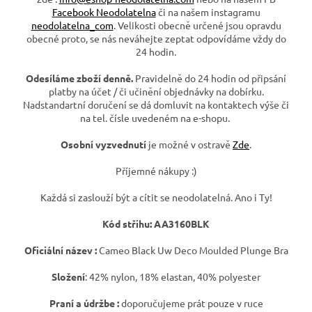
Facebook Neodolatelna
či na našem instagramu
neodolatelna_com
. Velikosti obecně určené jsou opravdu
obecné proto, se nás neváhejte zeptat odpovídáme vždy do
24 hodin.
Odesíláme zboží denně.
Pravidelně do 24 hodin od připsání
platby na účet / či učinění objednávky na dobírku.
Nadstandartní doručení se dá domluvit na kontaktech výše či
na tel. čísle uvedeném na e-shopu.
Osobní vyzvednutí
je možné v ostravě
Zde
.
Příjemné nákupy :)
Každá si zaslouží být a cítit se neodolatelná. Ano i Ty!
Kód střihu:
AA3160BLK
Oficiální název :
Cameo Black Uw Deco Moulded Plunge Bra
Složení
: 42% nylon, 18% elastan, 40% polyester
Praní a údržbe :
doporučujeme prát pouze v ruce