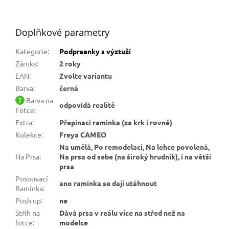
Doplňkové parametry
Kategorie
:
Podprsenky s výztuží
Záruka
:
2 roky
EAN
:
Zvolte variantu
Barva
:
černá
?
Barva na
odpovídá realitě
Fotce
:
Extra
:
Přepínací ramínka (za krk i rovně)
Kolekce
:
Freya CAMEO
Na umělá, Po remodelaci, Na lehce povolená,
Na Prsa
:
Na prsa od sebe (na široký hrudník), i na větší
prsa
Posouvací
ano ramínka se dají utáhnout
Ramínka
:
Push up
:
ne
Střih na
Dává prsa v reálu více na střed než na
fotce
:
modelce