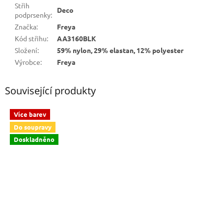
Střih
Deco
podprsenky
:
Značka
:
Freya
Kód střihu
:
AA3160BLK
Složení
:
59% nylon, 29% elastan, 12% polyester
Výrobce
:
Freya
Související produkty
Více barev
Do soupravy
Doskladněno