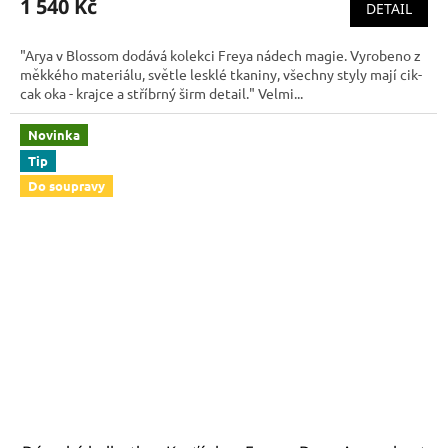
1 540 Kč
DETAIL
"Arya v Blossom dodává kolekci Freya nádech magie. Vyrobeno z
měkkého materiálu, světle lesklé tkaniny, všechny styly mají cik-
cak oka - krajce a stříbrný širm detail." Velmi...
Novinka
Tip
Do soupravy