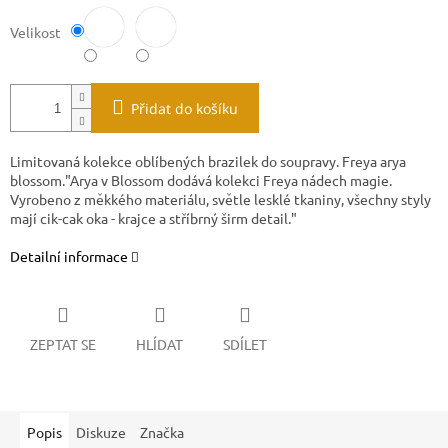
Velikost
Přidat do košíku
Limitovaná kolekce oblíbených brazilek do soupravy. Freya arya
blossom."Arya v Blossom dodává kolekci Freya nádech magie.
Vyrobeno z měkkého materiálu, světle lesklé tkaniny, všechny styly
mají cik-cak oka - krajce a stříbrný širm detail."
Detailní informace
ZEPTAT SE
HLÍDAT
SDÍLET
Popis
Diskuze
Značka