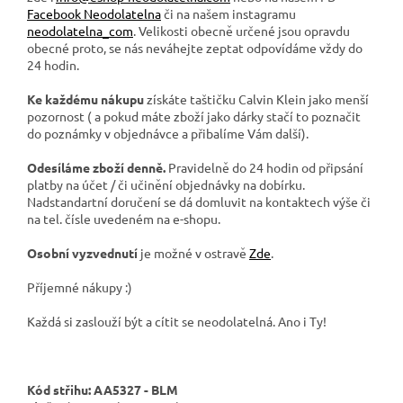
Facebook Neodolatelna
či na našem instagramu
neodolatelna_com
. Velikosti obecně určené jsou opravdu
obecné proto, se nás neváhejte zeptat odpovídáme vždy do
24 hodin.
Ke každému nákupu
získáte taštičku Calvin Klein jako menší
pozornost ( a pokud máte zboží jako dárky stačí to poznačit
do poznámky v objednávce a přibalíme Vám další).
Odesíláme zboží denně.
Pravidelně do 24 hodin od připsání
platby na účet / či učinění objednávky na dobírku.
Nadstandartní doručení se dá domluvit na kontaktech výše či
na tel. čísle uvedeném na e-shopu.
Osobní vyzvednutí
je možné v ostravě
Zde
.
Příjemné nákupy :)
Každá si zaslouží být a cítit se neodolatelná. Ano i Ty!
Kód střihu:
AA5327 - BLM