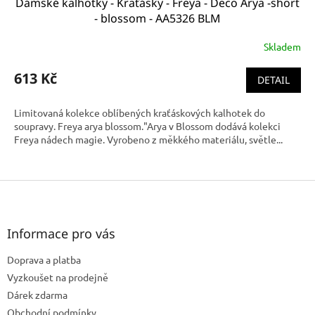
Dámské kalhotky - Kraťásky - Freya - Deco Arya -short
- blossom - AA5326 BLM
Skladem
613 Kč
DETAIL
Limitovaná kolekce oblíbených kraťáskových kalhotek do
soupravy. Freya arya blossom."Arya v Blossom dodává kolekci
Freya nádech magie. Vyrobeno z měkkého materiálu, světle...
Z
á
p
a
Informace pro vás
t
Doprava a platba
í
Vyzkoušet na prodejně
Dárek zdarma
Obchodní podmínky