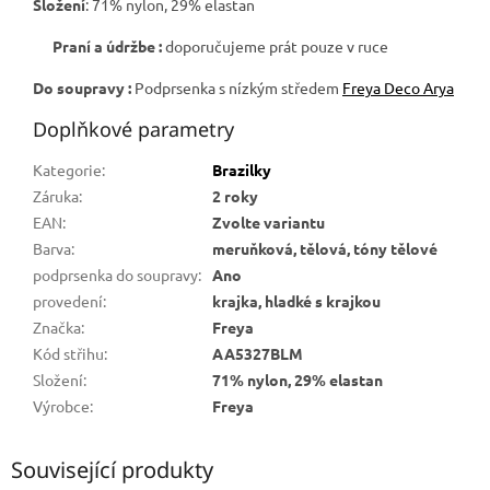
Složení
: 71% nylon, 29% elastan
Praní a údržbe :
doporučujeme prát pouze v ruce
Do soupravy :
Podprsenka s nízkým středem
Freya Deco Arya
Doplňkové parametry
Kategorie
:
Brazilky
Záruka
:
2 roky
EAN
:
Zvolte variantu
Barva
:
meruňková, tělová, tóny tělové
podprsenka do soupravy
:
Ano
provedení
:
krajka, hladké s krajkou
Značka
:
Freya
Kód střihu
:
AA5327BLM
Složení
:
71% nylon, 29% elastan
Výrobce
:
Freya
Související produkty