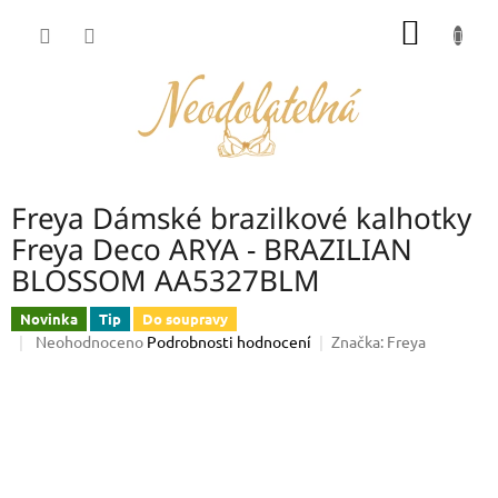
Přejít
NÁKUP
na
obsah
KOŠÍK
Freya Dámské brazilkové kalhotky
Freya Deco ARYA - BRAZILIAN
BLOSSOM AA5327BLM
Novinka
Tip
Do soupravy
Průměrné
Neohodnoceno
Podrobnosti hodnocení
Značka:
Freya
hodnocení
produktu
je
0,0
z
5
hvězdiček.