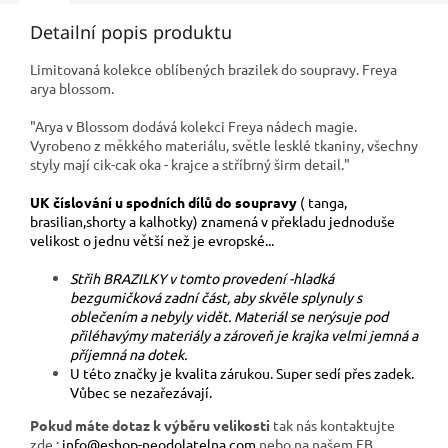
Detailní popis produktu
Limitovaná kolekce oblíbených brazilek do soupravy. Freya
arya blossom.
"Arya v Blossom dodává kolekci Freya nádech magie.
Vyrobeno z měkkého materiálu, světle lesklé tkaniny, všechny
styly mají cik-cak oka - krajce a stříbrný širm detail."
UK číslování u spodních dílů do soupravy
( tanga,
brasilian,shorty a kalhotky) znamená v překladu jednoduše
velikost o jednu větší než je evropské...
Střih BRAZILKY v tomto provedení -hladká
bezgumičková zadní část, aby skvěle splynuly s
oblečením a nebyly vidět. Materiál se nerýsuje pod
přiléhavýmy materiály a zároveň je krajka velmi jemná a
příjemná na dotek.
U této značky je kvalita zárukou. Super sedí přes zadek.
Vůbec se nezařezávají.
Pokud máte dotaz k výběru velikosti
tak nás kontaktujte
zde :
info@eshop-neodolatelna.com
nebo na našem FB