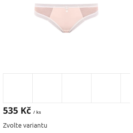
535 Kč
/ ks
Měrná
Zvolte variantu
cena: