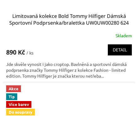
Limitovaná kolekce Bold Tommy Hilfiger Dámská
Sportovní Podprsenka/bralettka UW0UW00280 624
Skladem
DETAIL
890 Kč
/ ks
Jde skvěle vynosit i jako croptop. Bavlněná a sportovní dámská
podprsenka značky Tommy Hilfiger z kolekce Fashion - limited
edition. Tommy Hilfiger je značka kterou netřeba...
Akce
Tip
Více barev
Do soupravy