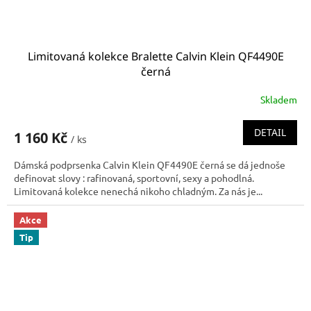
Limitovaná kolekce Bralette Calvin Klein QF4490E
černá
Skladem
DETAIL
1 160 Kč
/ ks
Dámská podprsenka Calvin Klein QF4490E černá se dá jednoše
definovat slovy : rafinovaná, sportovní, sexy a pohodlná.
Limitovaná kolekce nenechá nikoho chladným. Za nás je...
Akce
Tip