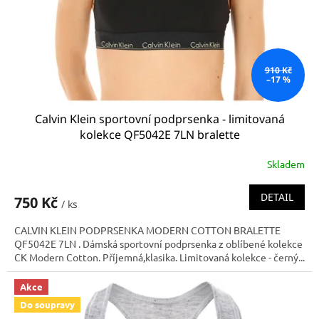
d
u
k
t
ů
910 Kč
–17 %
Calvin Klein sportovní podprsenka - limitovaná
kolekce QF5042E 7LN bralette
Skladem
DETAIL
750 Kč
/ ks
CALVIN KLEIN PODPRSENKA MODERN COTTON BRALETTE
QF5042E 7LN . Dámská sportovní podprsenka z oblíbené kolekce
CK Modern Cotton. Příjemná,klasika. Limitovaná kolekce - černý...
Akce
Do soupravy