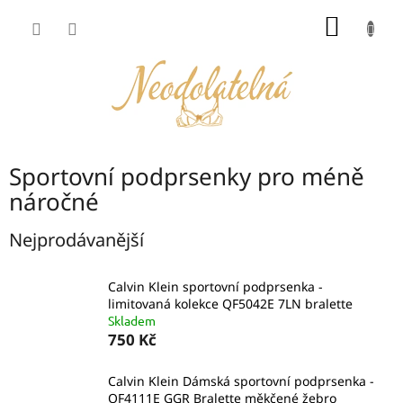
Přejít
NÁKUP
na
obsah
KOŠÍK
Sportovní podprsenky pro méně
náročné
Nejprodávanější
Calvin Klein sportovní podprsenka -
limitovaná kolekce QF5042E 7LN bralette
Skladem
750 Kč
Calvin Klein Dámská sportovní podprsenka -
QF4111E GGR Bralette měkčené žebro