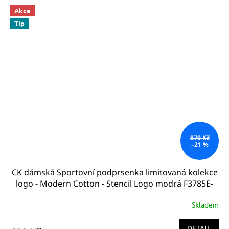
Akce
Tip
870 Kč
–21 %
CK dámská Sportovní podprsenka limitovaná kolekce
logo - Modern Cotton - Stencil Logo modrá F3785E-
7OO
Skladem
DETAIL