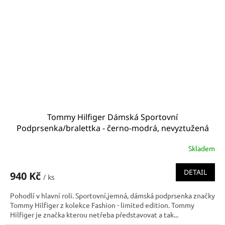
Tommy Hilfiger Dámská Sportovní
Podprsenka/bralettka - černo-modrá, nevyztužená
podprsenka UW0UW00426 071
Skladem
DETAIL
940 Kč
/ ks
Pohodlí v hlavní roli. Sportovní,jemná, dámská podprsenka značky
Tommy Hilfiger z kolekce Fashion - limited edition. Tommy
Hilfiger je značka kterou netřeba představovat a tak...