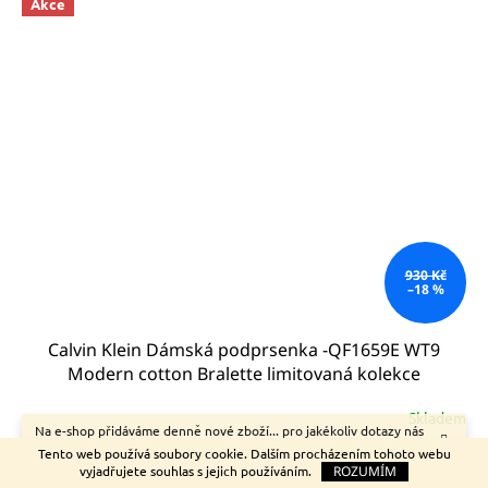
Akce
930 Kč
–18 %
Calvin Klein Dámská podprsenka -QF1659E WT9
Modern cotton Bralette limitovaná kolekce
Skladem
Na e-shop přidáváme denně nové zboží... pro jakékoliv dotazy nás
neváhejte kontaktovat.
Tento web používá soubory cookie. Dalším procházením tohoto webu
760 Kč
/ ks
vyjadřujete souhlas s jejich používáním.
ROZUMÍM
DETAIL