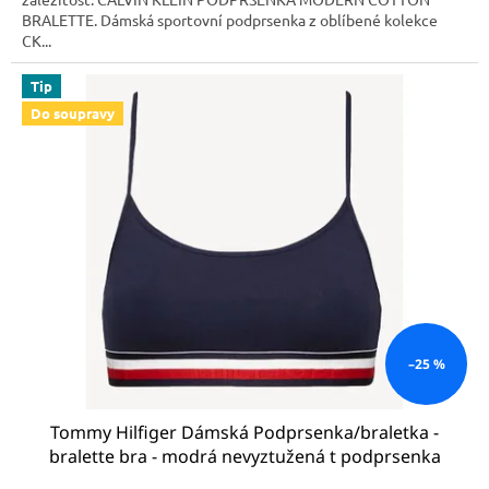
BRALETTE. Dámská sportovní podprsenka z oblíbené kolekce
CK...
Tip
Do soupravy
–25 %
Tommy Hilfiger Dámská Podprsenka/braletka -
bralette bra - modrá nevyztužená t podprsenka
UW0UW00425 416