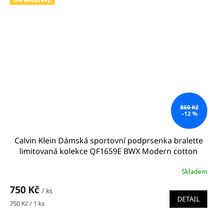
860 Kč
–12 %
Calvin Klein Dámská sportovní podprsenka bralette
limitovaná kolekce QF1659E BWX Modern cotton
Bralette
Skladem
750 Kč
/ ks
DETAIL
Měrná
750 Kč / 1 ks
cena: