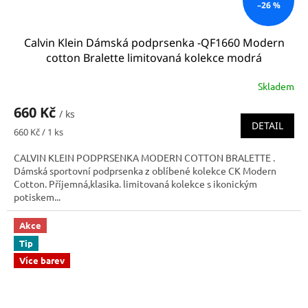
–26 %
Calvin Klein Dámská podprsenka -QF1660 Modern
cotton Bralette limitovaná kolekce modrá
Skladem
660 Kč
/ ks
DETAIL
Měrná
660 Kč / 1 ks
cena:
CALVIN KLEIN PODPRSENKA MODERN COTTON BRALETTE .
Dámská sportovní podprsenka z oblíbené kolekce CK Modern
Cotton. Příjemná,klasika. limitovaná kolekce s ikonickým
potiskem...
Akce
Tip
Více barev