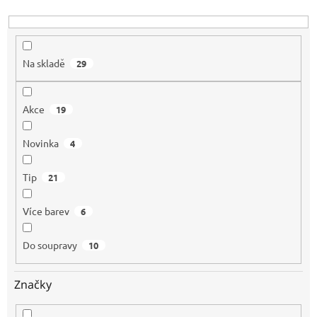
k
t
ů
Na skladě
29
Akce
19
Novinka
4
Tip
21
Více barev
6
Do soupravy
10
Značky