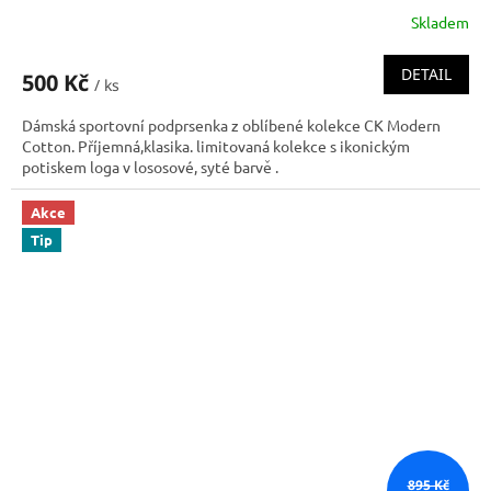
Skladem
DETAIL
500 Kč
/ ks
Dámská sportovní podprsenka z oblíbené kolekce CK Modern
Cotton. Příjemná,klasika. limitovaná kolekce s ikonickým
potiskem loga v lososové, syté barvě .
Akce
Tip
895 Kč