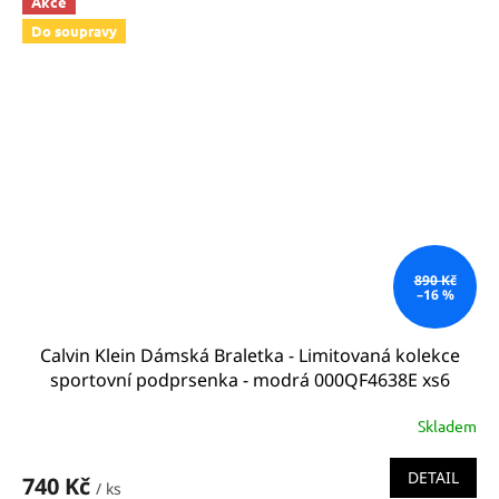
Akce
Do soupravy
890 Kč
–16 %
Calvin Klein Dámská Braletka - Limitovaná kolekce
sportovní podprsenka - modrá 000QF4638E xs6
Unlined bralette
Skladem
DETAIL
740 Kč
/ ks