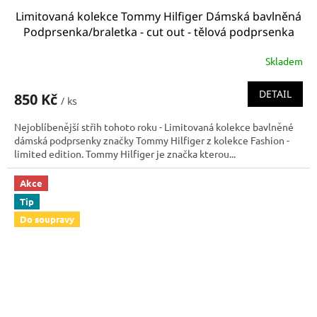
Limitovaná kolekce Tommy Hilfiger Dámská bavlněná
Podprsenka/braletka - cut out - tělová podprsenka
UW0UW01579 648
Skladem
DETAIL
850 Kč
/ ks
Nejoblíbenější střih tohoto roku - Limitovaná kolekce bavlněné
dámská podprsenky značky Tommy Hilfiger z kolekce Fashion -
limited edition. Tommy Hilfiger je značka kterou...
Akce
Tip
Do soupravy