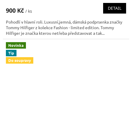
DETAIL
900 Kč
/ ks
Pohodlí v hlavní roli. Luxusní,jemná, dámská podprsenka značky
Tommy Hilfiger z kolekce Fashion - limited edition. Tommy
Hilfiger je značka kterou netřeba představovat a tak...
Novinka
Tip
Do soupravy