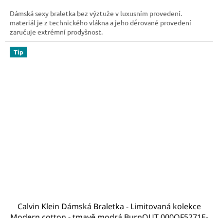
Dámská sexy braletka bez výztuže v luxusním provedení.
materiál je z technického vlákna a jeho děrované provedení
zaručuje extrémní prodyšnost.
Tip
Calvin Klein Dámská Braletka - Limitovaná kolekce
Modern cotton - tmavě modrá BurnOUT 000QF5271E-