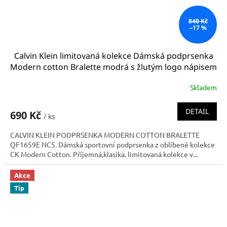
840 Kč
–17 %
Calvin Klein limitovaná kolekce Dámská podprsenka
Modern cotton Bralette modrá s žlutým logo nápisem
F3785E-PZ6
Skladem
DETAIL
690 Kč
/ ks
CALVIN KLEIN PODPRSENKA MODERN COTTON BRALETTE
QF1659E NC5. Dámská sportovní podprsenka z oblíbené kolekce
CK Modern Cotton. Příjemná,klasika. limitovaná kolekce v...
Akce
Tip