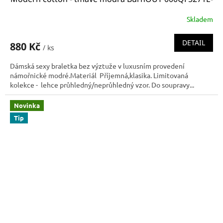
fgu
Skladem
DETAIL
880 Kč
/ ks
Dámská sexy braletka bez výztuže v luxusním provedení
námořnické modré.Materiál Příjemná,klasika. Limitovaná
kolekce - lehce průhledný/neprůhledný vzor. Do soupravy...
Novinka
Tip