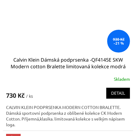
930 Kč
–21 %
Calvin Klein Dámská podprsenka -QF4145E SKW
Modern cotton Bralette limitovaná kolekce modrá
Skladem
DETAIL
730 Kč
/ ks
CALVIN KLEIN PODPRSENKA MODERN COTTON BRALETTE.
Dámská sportovní podprsenka z oblíbené kolekce CK Modern
Cotton. Příjemná,klasika. limitovaná kolekce s velkým nápisem
loga.