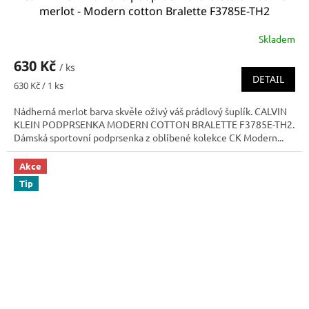
merlot - Modern cotton Bralette F3785E-TH2
Skladem
630 Kč
/ ks
DETAIL
Měrná
630 Kč / 1 ks
cena:
Nádherná merlot barva skvěle oživý váš prádlový šuplík. CALVIN
KLEIN PODPRSENKA MODERN COTTON BRALETTE F3785E-TH2.
Dámská sportovní podprsenka z oblíbené kolekce CK Modern...
Akce
Tip