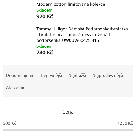
Modern cotton limitovaná kolekce
Skladem
920 Kč
Tommy Hilfiger Dámská Podprsenka/braletka
- bralette bra - modrá nevyztužená t
podprsenka UW0UW00425 416
Skladem
740 Kč
Ř
a
Doporučujeme
Nejlevnější
Nejdražší
Nejprodávanější
z
e
Abecedně
n
í
p
Cena
r
o
500
Kč
1250
Kč
d
u