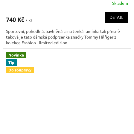
Skladem
DETAIL
740 Kč
/ ks
Sportovní, pohodlná, bavlněná a na tenká ramínka tak přesně
taková je tato dámská podprsenka značky Tommy Hilfiger z
kolekce Fashion - limited edition.
Novinka
Tip
Do soupravy