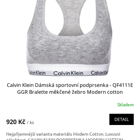
Calvin Klein Dámská sportovní podprsenka - QF4111E
GGR Bralette měkčené žebro Modern cotton
limitovaná kolekce
Skladem
DETAIL
920 Kč
/ ks
Nejpříjemnější varianta materiálu Modern Cotton. Luxusní
záležitost. CALVIN KLEIN PODPRSENKA MODERN COTTON