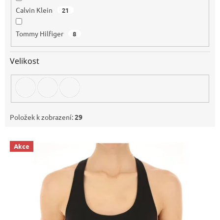
Calvin Klein
21
Tommy Hilfiger
8
Velikost
Položek k zobrazení:
29
V
Akce
ý
p
i
s
p
r
o