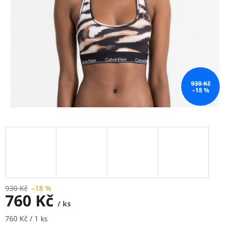
930 Kč
–18 %
930 Kč
–18 %
760 Kč
/ ks
Měrná
760 Kč / 1 ks
cena: