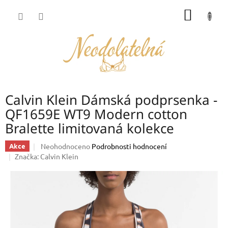
Přejít
NÁKUP
na
obsah
KOŠÍK
Calvin Klein Dámská podprsenka -
QF1659E WT9 Modern cotton
Bralette limitovaná kolekce
Průměrné
Neohodnoceno
Podrobnosti hodnocení
Akce
hodnocení
Značka:
Calvin Klein
produktu
je
0,0
z
5
hvězdiček.