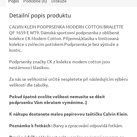
Popis
Podobné (6)
Diskuze
Detailní popis produktu
CALVIN KLEIN PODPRSENKA MODERN COTTON BRALETTE
QF 1659 E WT9. Dámská sportovní podprsenka z oblíbené
kolekce CK Modern Cotton. Příjemná,klasika v limitovaná
kolekce s zvířecím potiskem.Podprsenka je bez výstuže a
kostic.
Podprsenky značky CK z kolekce modern cotton jsou
nestárnoucí klasikou.
Za nás se velikostně určitě nespletete při následujícím výběru
velikostí dle tabulky.
Pokud špatně zvolíte velikost nemusíte se děsit
podprsenku Vám obratem vyměníme. :)
K nákupu dostanete malou papírovou taštičku Calvin Klein.
Poznámka k fotkách :
Barvy a zpracování odpovídá fotkám.
Praní a údržba :
Možnost prát v pračce na jemný program na