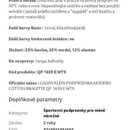
30°C nebo v ruce. Nepoužívejte sušičku a nejlépe bez použití
aviváže ( aviváž prádlo roztáhne a "vygajdá" a ničí kvalitu a
pružnost materiálu).
Další barvy Basic :
černá, bílá,tělová,šedá
Další barvy limitované kolekce : ne
Složení : 53% bavlna, 35% modal, 12% elastan
Do soupravy:
tanga, kalhotky
Kód produktu : QF 1659 E WT9
Oficiální název :
CALVIN KLEIN PODPRSENKA MODERN
COTTON BRALETTE QF 1659 E WT9
Doplňkové parametry
Sportovní podprsenky pro méně
Kategorie
:
náročné
Záruka
:
2 roky
EAN
:
8718935884603