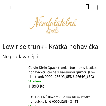
Přejít
NÁKUP
na
obsah
KOŠÍK
Low rise trunk - Krátká nohavička
Nejprodávanější
Calvin Klein 3pack trunk - boxerek s krátkou
nohavičkou černé s barevnou gumou (Low
rise trunk 0000U2664G_6ED U2664G_6ED)
Skladem
1 090 Kč
3KS BALENÍ Boxerek Calvin Klein krátká
nohavička bílé 0000U2664G 1TS
Skladem