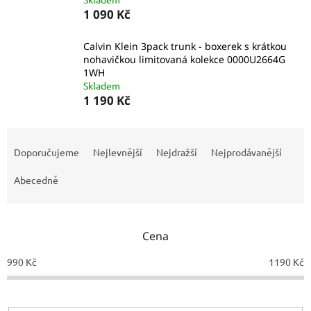
1 090 Kč
Calvin Klein 3pack trunk - boxerek s krátkou
nohavičkou limitovaná kolekce 0000U2664G
1WH
Skladem
1 190 Kč
Ř
a
Doporučujeme
Nejlevnější
Nejdražší
Nejprodávanější
z
e
Abecedně
n
í
p
Cena
r
o
990
Kč
1190
Kč
d
u
k