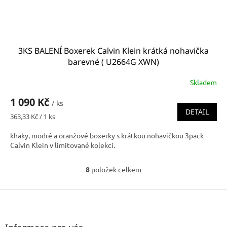
3KS BALENÍ Boxerek Calvin Klein krátká nohavička
barevné ( U2664G XWN)
Skladem
1 090 Kč
/ ks
DETAIL
Měrná
363,33 Kč / 1 ks
cena:
khaky, modré a oranžové boxerky s krátkou nohavičkou 3pack
Calvin Klein v limitované kolekci.
8
položek celkem
O
v
l
Z
á
á
d
p
a