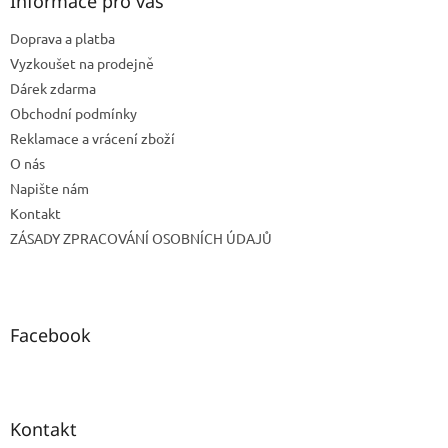
a
Informace pro vás
c
t
í
Doprava a platba
í
p
r
Vyzkoušet na prodejně
v
Dárek zdarma
k
Obchodní podmínky
y
Reklamace a vrácení zboží
v
ý
O nás
p
Napište nám
i
Kontakt
s
u
ZÁSADY ZPRACOVÁNÍ OSOBNÍCH ÚDAJŮ
Facebook
Kontakt