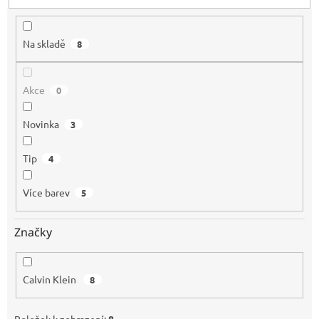
t
ů
Na skladě
8
Akce
0
Novinka
3
Tip
4
Více barev
5
Značky
Calvin Klein
8
Položek k zobrazení:
8