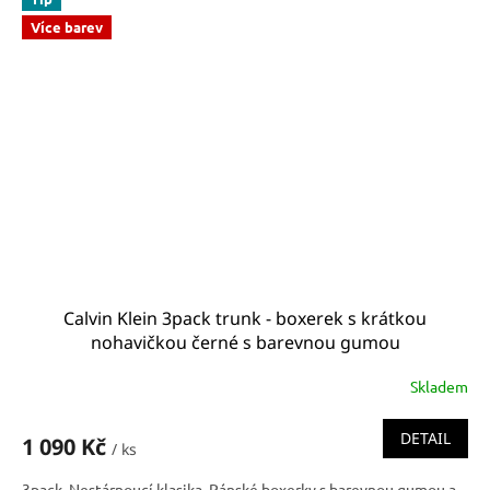
Více barev
Calvin Klein 3pack trunk - boxerek s krátkou
nohavičkou černé s barevnou gumou
0000U2664G_1TU
Skladem
DETAIL
1 090 Kč
/ ks
3pack. Nestárnoucí klasika. Pánské boxerky s barevnou gumou a