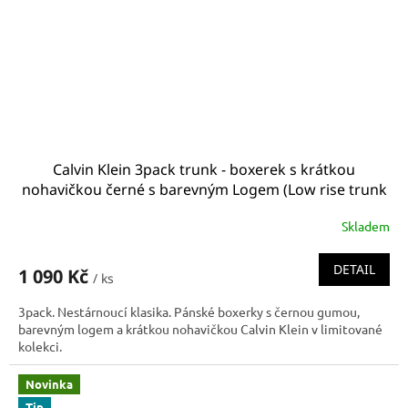
Calvin Klein 3pack trunk - boxerek s krátkou
nohavičkou černé s barevným Logem (Low rise trunk
0000U2664G_1TT U2664G_1TT)
Skladem
DETAIL
1 090 Kč
/ ks
3pack. Nestárnoucí klasika. Pánské boxerky s černou gumou,
barevným logem a krátkou nohavičkou Calvin Klein v limitované
kolekci.
Novinka
Tip