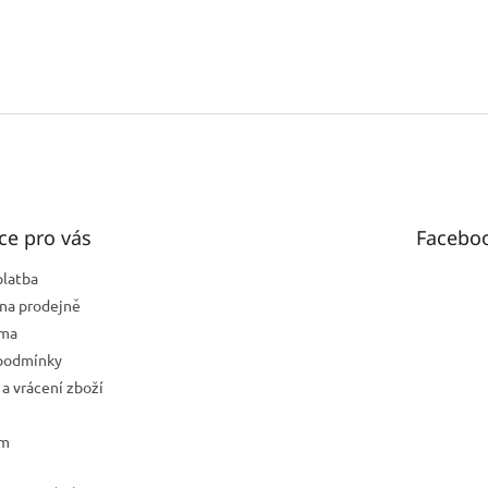
ce pro vás
Facebo
platba
na prodejně
rma
podmínky
a vrácení zboží
ám