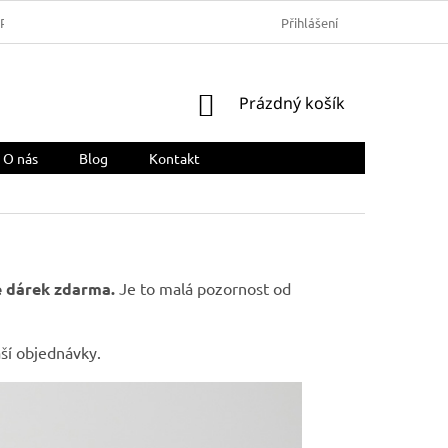
ARMA
OBCHODNÍ PODMÍNKY
REKLAMACE A VRÁCENÍ ZBOŽÍ
Přihlášení
NÁKUPNÍ
Prázdný košík
KOŠÍK
O nás
Blog
Kontakt
e dárek zdarma.
Je to malá pozornost od
ší objednávky.