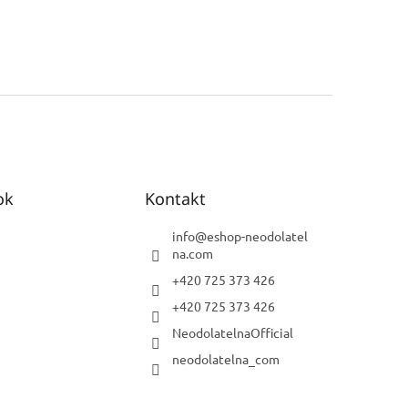
ok
Kontakt
info
@
eshop-neodolatel
na.com
+420 725 373 426
+420 725 373 426
NeodolatelnaOfficial
neodolatelna_com