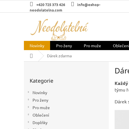
Přejít
+420 725 373 426
info@eshop-
na
neodolatelna.com
obsah
Novinky
Pro ženy
Pro muže
Oblečen
Domů
Dárek zdarma
P
Dár
o
Přeskočit
s
Kategorie
kategorie
t
Každý 
r
týmu N
Novinky
a
Pro ženy
Dárek 
n
n
Pro muže
í
Oblečení
p
Doplňky
a