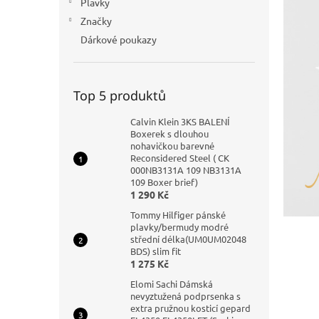
Plavky
n
Značky
e
Dárkové poukazy
l
Top 5 produktů
Calvin Klein 3KS BALENÍ
Boxerek s dlouhou
nohavičkou barevné
Reconsidered Steel ( CK
000NB3131A 109 NB3131A
109 Boxer brief)
1 290 Kč
Tommy Hilfiger pánské
plavky/bermudy modré
střední délka(UM0UM02048
BDS) slim fit
1 275 Kč
Elomi Sachi Dámská
nevyztužená podprsenka s
extra pružnou kosticí gepard