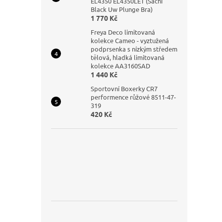
EL4350 EL4350LET (Sachi
Black Uw Plunge Bra)
1 770 Kč
Freya Deco limitovaná
kolekce Cameo - vyztužená
podprsenka s nízkým středem
tělová, hladká limitovaná
kolekce AA3160SAD
1 440 Kč
Sportovní Boxerky CR7
performence růžové 8511-47-
319
420 Kč