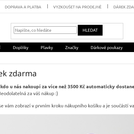
DOPRAVA A PLATBA
VYZKOUŠET NA PRODEJNĚ
DÁREK ZD
HLEDAT
í
Doplňky
Plavky
Značky
Dárkové poukazy
ek zdarma
kdo u nás nakoupí za více než 3500 Kč automaticky dostan
eodolatelná za váš nákup :)
se vám zobrazí v prvním kroku nákupního košíku a je součástí va