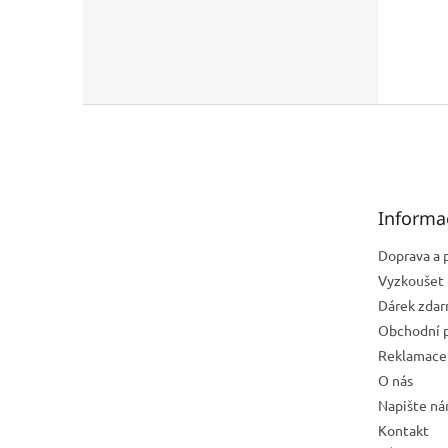
Z
á
p
a
t
Informa
í
Doprava a 
Vyzkoušet 
Dárek zda
Obchodní 
Reklamace 
O nás
Napište n
Kontakt