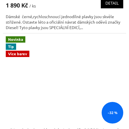
DETAIL
1 890 Kč
/ ks
Dámské černé,rychloschnoucí jednodílné plavky jsou skvěle
střižené. Ostavte léto a oficiální návrat dámských oděvů značky
Diesel! Tyto plavky jsou SPECIÁLNÍ EDICÍ,...
Novinka
Tip
Více barev
–32 %