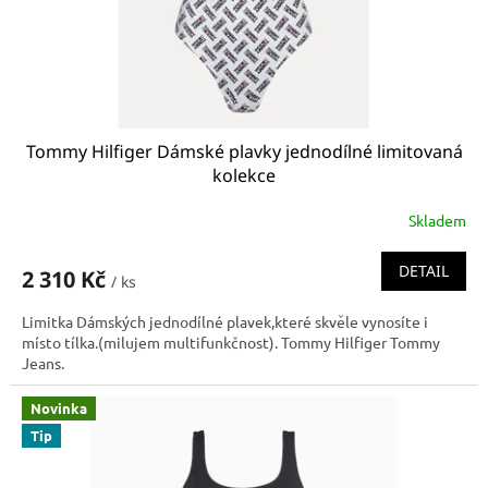
u
k
t
ů
Tommy Hilfiger Dámské plavky jednodílné limitovaná
kolekce
Skladem
DETAIL
2 310 Kč
/ ks
Limitka Dámských jednodílné plavek,které skvěle vynosíte i
místo tílka.(milujem multifunkčnost). Tommy Hilfiger Tommy
Jeans.
Novinka
Tip