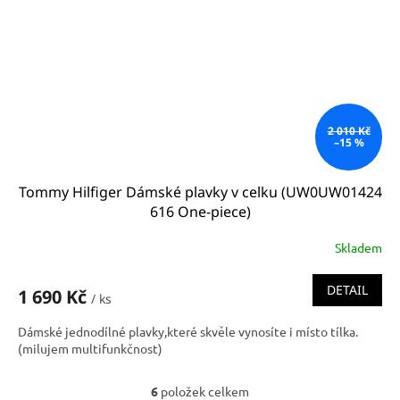
2 010 Kč
–15 %
Tommy Hilfiger Dámské plavky v celku (UW0UW01424
616 One-piece)
Skladem
DETAIL
1 690 Kč
/ ks
Dámské jednodílné plavky,které skvěle vynosíte i místo tílka.
(milujem multifunkčnost)
6
položek celkem
O