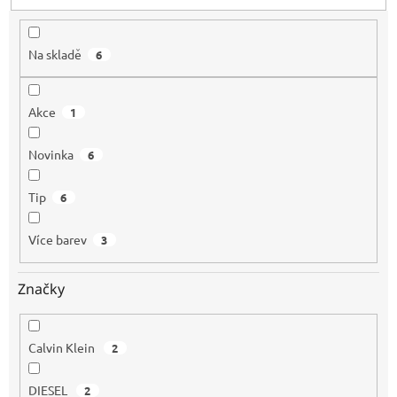
t
ů
Na skladě
6
Akce
1
Novinka
6
Tip
6
Více barev
3
Značky
Calvin Klein
2
DIESEL
2