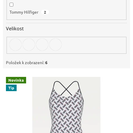
Tommy Hilfiger
2
Velikost
Položek k zobrazení:
6
V
Novinka
ý
Tip
p
i
s
p
r
o
d