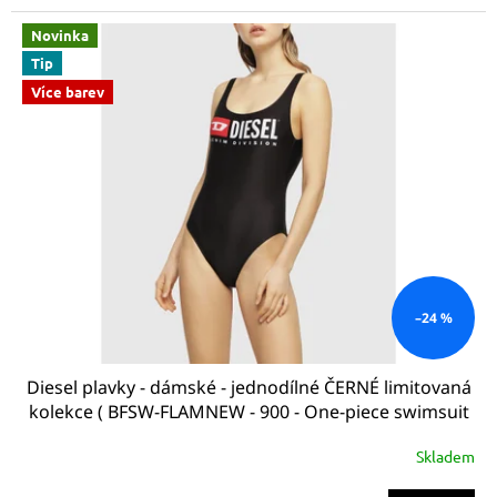
Novinka
Tip
Více barev
–24 %
Diesel plavky - dámské - jednodílné ČERNÉ limitovaná
kolekce ( BFSW-FLAMNEW - 900 - One-piece swimsuit
with logo)
Skladem