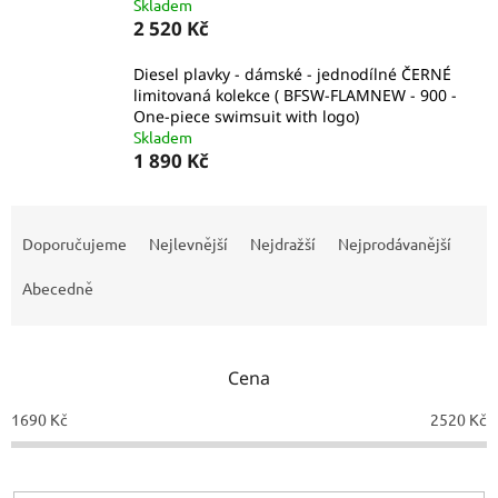
Skladem
2 520 Kč
Diesel plavky - dámské - jednodílné ČERNÉ
limitovaná kolekce ( BFSW-FLAMNEW - 900 -
One-piece swimsuit with logo)
Skladem
1 890 Kč
Ř
a
Doporučujeme
Nejlevnější
Nejdražší
Nejprodávanější
z
e
Abecedně
n
í
p
Cena
r
o
1690
Kč
2520
Kč
d
u
k