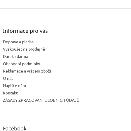
v
l
Z
á
á
d
p
a
a
Informace pro vás
c
t
í
Doprava a platba
í
p
r
Vyzkoušet na prodejně
v
Dárek zdarma
k
Obchodní podmínky
y
Reklamace a vrácení zboží
v
ý
O nás
p
Napište nám
i
Kontakt
s
u
ZÁSADY ZPRACOVÁNÍ OSOBNÍCH ÚDAJŮ
Facebook