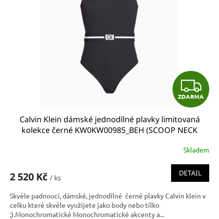
Z
ZDARMA
D
Calvin Klein dámské jednodílné plavky limitovaná
A
kolekce černé KW0KW00985_BEH (SCOOP NECK
SWIMSUIT - CORE RESET)
R
Skladem
M
DETAIL
2 520 Kč
/ ks
A
Skvěle padnoucí, dámské, jednodílné černé plavky Calvin klein v
celku které skvěle využijete jako body nebo tílko
;).Monochromatické Monochromatické akcenty a...