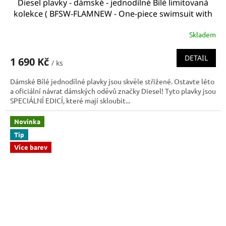
Diesel plavky - dámské - jednodílné Bílé limitovaná
kolekce ( BFSW-FLAMNEW - One-piece swimsuit with
logo)
Skladem
DETAIL
1 690 Kč
/ ks
Dámské Bílé jednodílné plavky jsou skvěle střižené. Ostavte léto
a oficiální návrat dámských oděvů značky Diesel! Tyto plavky jsou
SPECIÁLNÍ EDICÍ, které mají skloubit...
Novinka
Tip
Více barev