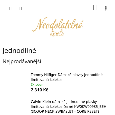
Přejít
NÁKUP
na
obsah
KOŠÍK
Jednodílné
Nejprodávanější
Tommy Hilfiger Dámské plavky jednodílné
limitovaná kolekce
Skladem
2 310 Kč
Calvin Klein dámské jednodílné plavky
limitovaná kolekce černé KW0KW00985_BEH
(SCOOP NECK SWIMSUIT - CORE RESET)