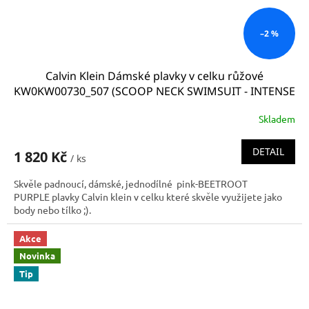
–2 %
Calvin Klein Dámské plavky v celku růžové
KW0KW00730_507 (SCOOP NECK SWIMSUIT - INTENSE
POWER BEETROOT PURPLE)
Skladem
DETAIL
1 820 Kč
/ ks
Skvěle padnoucí, dámské, jednodílné pink-BEETROOT
PURPLE plavky Calvin klein v celku které skvěle využijete jako
body nebo tílko ;).
Akce
Novinka
Tip