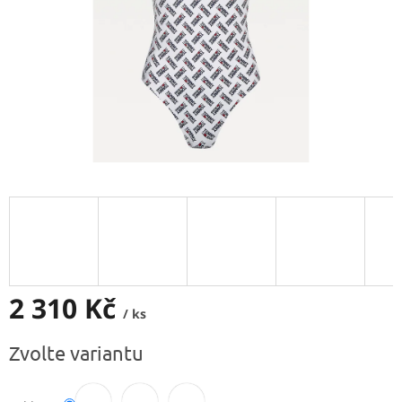
2 310 Kč
/ ks
Měrná
Zvolte variantu
cena: