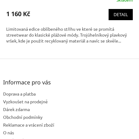
1 160 Kč
DETAIL
Limitovaná edice oblíbeného střihu ve které se promítá
streetwear do klasické plážové módy. Trojúhelníkový plavkový
vršek, kde je použit recyklovaný materiál a navíc se skvěle...
Z
á
p
a
Informace pro vás
t
Doprava a platba
í
Vyzkoušet na prodejně
Dárek zdarma
Obchodní podmínky
Reklamace a vrácení zboží
O nás