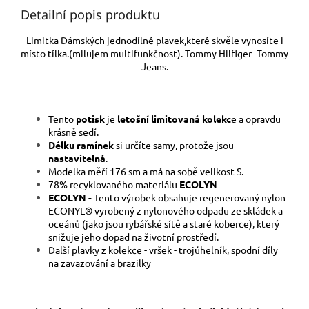
Detailní popis produktu
Limitka Dámských jednodílné plavek,které skvěle vynosíte i
místo tílka.(milujem multifunkčnost). Tommy Hilfiger- Tommy
Jeans.
Tento
potisk
je
letošní limitovaná kolekc
e a opravdu
krásně sedí.
Délku ramínek
si určíte samy, protože jsou
nastavitelná
.
Modelka měří 176 sm a má na sobě velikost S.
78% recyklovaného materiálu
ECOLYN
ECOLYN -
Tento výrobek obsahuje regenerovaný nylon
ECONYL® vyrobený z nylonového odpadu ze skládek a
oceánů (jako jsou rybářské sítě a staré koberce), který
snižuje jeho dopad na životní prostředí.
Další plavky z kolekce - vršek - trojúhelník, spodní díly
na zavazování a brazilky