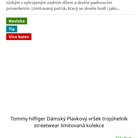
nízkým s vykrojeným zadním dílem a skvěle padnoucím
provedením. Limitovaný potisk, který se skvěle hodí i jako...
Novinka
Tip
Více barev
Tommy hilfiger Dámský Plavkový vršek trojúhelník
streetwear limitovaná kolekce
Skladem