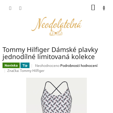
Přejít
NÁKUP
na
obsah
KOŠÍK
Tommy Hilfiger Dámské plavky
jednodílné limitovaná kolekce
Průměrné
Neohodnoceno
Podrobnosti hodnocení
Novinka
Tip
hodnocení
Značka:
Tommy Hilfiger
produktu
je
0,0
z
5
hvězdiček.