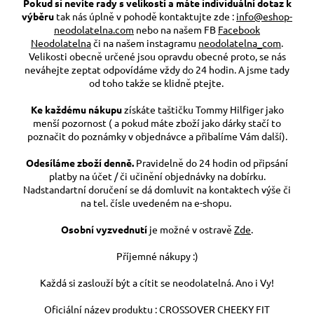
Pokud si nevíte rady s velikostí a máte individuální dotaz k
výběru
tak nás úplně v pohodě kontaktujte zde :
info@eshop-
neodolatelna.com
nebo na našem FB
Facebook
Neodolatelna
či na našem instagramu
neodolatelna_com
.
Velikosti obecně určené jsou opravdu obecné proto, se nás
neváhejte zeptat odpovídáme vždy do 24 hodin. A jsme tady
od toho takže se klidně ptejte.
Ke každému nákupu
získáte taštičku Tommy Hilfiger jako
menší pozornost ( a pokud máte zboží jako dárky stačí to
poznačit do poznámky v objednávce a přibalíme Vám další).
Odesíláme zboží denně.
Pravidelně do 24 hodin od připsání
platby na účet / či učinění objednávky na dobírku.
Nadstandartní doručení se dá domluvit na kontaktech výše či
na tel. čísle uvedeném na e-shopu.
Osobní vyzvednutí
je možné v ostravě
Zde
.
Příjemné nákupy :)
Každá si zaslouží být a cítit se neodolatelná. Ano i Vy!
Oficiální název produktu : CROSSOVER CHEEKY FIT