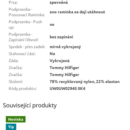
Prsa
:
zpevněná
Podprsenka -
ano ramínka se dají utáhnout
Posouvací Ramínka
:
Podprsenka - Push
ne
up
:
Podprsenka -
bez zapínání
Zapínání Obvod
:
Spodek - přes zadek
:
mírně vykrojený
Stahovací část
:
Ne
Záda
:
Vykrojená
Značka
:
Tommy Hilfiger
Značka
:
Tommy Hilfiger
Složení
:
78% recyklovaný nylon, 22% elastan
Kódy produktu
:
UW0UW02945 0K4
Související produkty
Novinka
Tip