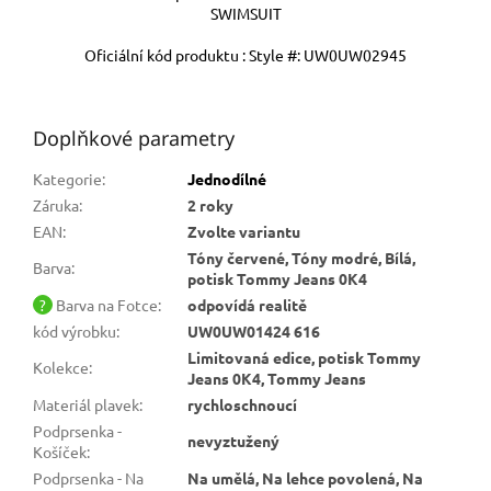
SWIMSUIT
Oficiální kód produktu :
Style #: UW0UW02945
#UW0UW02945 0K4 #UW0UW02945_0K4 #UW0UW02945
Doplňkové parametry
Kategorie
:
Jednodílné
Záruka
:
2 roky
EAN
:
Zvolte variantu
Tóny červené, Tóny modré, Bílá,
Barva
:
potisk Tommy Jeans 0K4
?
Barva na Fotce
:
odpovídá realitě
kód výrobku
:
UW0UW01424 616
Limitovaná edice, potisk Tommy
Kolekce
:
Jeans 0K4, Tommy Jeans
Materiál plavek
:
rychloschnoucí
Podprsenka -
nevyztužený
Košíček
:
Podprsenka - Na
Na umělá, Na lehce povolená, Na