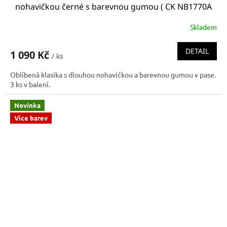
nohavičkou černé s barevnou gumou ( CK NB1770A
IT7 Boxer briefs 3pack)
Skladem
DETAIL
1 090 Kč
/ ks
Oblíbená klasika s dlouhou nohavičkou a barevnou gumou v pase.
3 ks v balení.
Novinka
Více barev