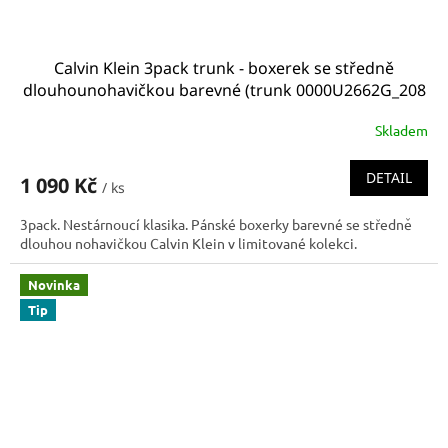
Calvin Klein 3pack trunk - boxerek se středně
dlouhounohavičkou barevné (trunk 0000U2662G_208
U2662G_208)
Skladem
DETAIL
1 090 Kč
/ ks
3pack. Nestárnoucí klasika. Pánské boxerky barevné se středně
dlouhou nohavičkou Calvin Klein v limitované kolekci.
Novinka
Tip