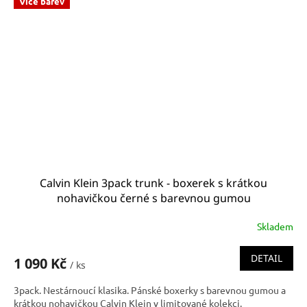
Více barev
Calvin Klein 3pack trunk - boxerek s krátkou
nohavičkou černé s barevnou gumou
0000U2664G_1TU
Skladem
DETAIL
1 090 Kč
/ ks
3pack. Nestárnoucí klasika. Pánské boxerky s barevnou gumou a
krátkou nohavičkou Calvin Klein v limitované kolekci.