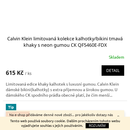
Calvin Klein limitovaná kolekce kalhotky/bikini tmavá
khaky s neon gumou CK QF5460E-FDX
Skladem
DETAIL
615 Kč
/ ks
Limitovaná edice khaky kalhotek s luxusní gumou. Calvin Klein
dámské bikini(kalhotky) s extra příjemnou a širokou gumou. U
dámského CK spodního prádla obecně platí, že čím menší...
Tip
Více barev
Na e-shop přidáváme denně nové zboží... pro jakékoliv dotazy nás
neváhejte kontaktovat.
Tento web používá soubory cookie. Dalším procházením tohoto webu
Do soupravy
vyjadřujete souhlas s jejich používáním.
ROZUMÍM