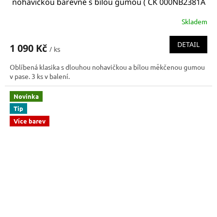
nohavičkou barevné s bílou gumou ( CK 000NB2381A
67A Boxer briefs 3pack cotton stretch)
Skladem
DETAIL
1 090 Kč
/ ks
Oblíbená klasika s dlouhou nohavičkou a bílou měkčenou gumou
v pase. 3 ks v balení.
Novinka
Tip
Více barev