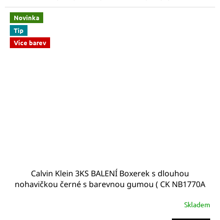
Novinka
Tip
Více barev
Calvin Klein 3KS BALENÍ Boxerek s dlouhou
nohavičkou černé s barevnou gumou ( CK NB1770A
6W2 Boxer briefs 3pack)
Skladem