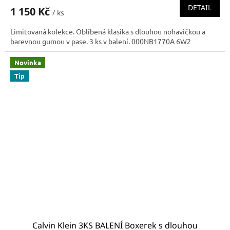
DETAIL
1 150 Kč
/ ks
Limitovaná kolekce. Oblíbená klasika s dlouhou nohavičkou a
barevnou gumou v pase. 3 ks v balení. 000NB1770A 6W2
Novinka
Tip
Calvin Klein 3KS BALENÍ Boxerek s dlouhou