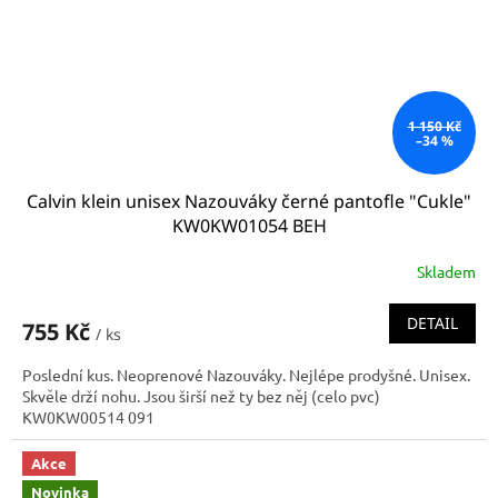
1 150 Kč
–34 %
Calvin klein unisex Nazouváky černé pantofle "Cukle"
KW0KW01054 BEH
Skladem
DETAIL
755 Kč
/ ks
Poslední kus. Neoprenové Nazouváky. Nejlépe prodyšné. Unisex.
Skvěle drží nohu. Jsou širší než ty bez něj (celo pvc)
KW0KW00514 091
Akce
Novinka