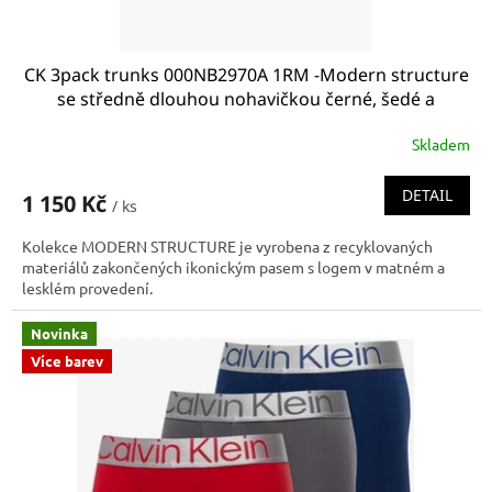
ů
CK 3pack trunks 000NB2970A 1RM -Modern structure
se středně dlouhou nohavičkou černé, šedé a
bronzová
Skladem
DETAIL
1 150 Kč
/ ks
Kolekce MODERN STRUCTURE je vyrobena z recyklovaných
materiálů zakončených ikonickým pasem s logem v matném a
lesklém provedení.
Novinka
Více barev