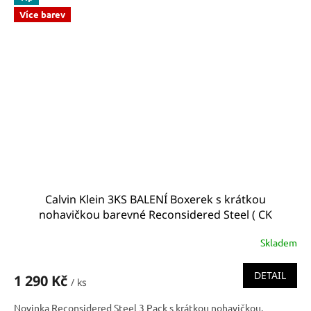
Více barev
Calvin Klein 3KS BALENÍ Boxerek s krátkou
nohavičkou barevné Reconsidered Steel ( CK
000NB3074A 13B NB3074A 13B low rise trunk)
Skladem
DETAIL
1 290 Kč
/ ks
Novinka Reconsidered Steel 3 Pack s krátkou nohavičkou.