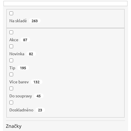
t
ů
Na skladě
263
Akce
87
Novinka
82
Tip
195
Více barev
132
Do soupravy
45
Doskladněno
23
Značky