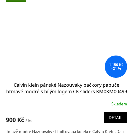
1 150 Kč
–21 %
Calvin klein pánské Nazouváky bačkory papuče
btmavě modré s bílým logem CK sliders KM0KM00499
CBK
Skladem
DETAIL
900 Kč
/ ks
Tmavě modré Nazouváky - Limitovaná kolekce Calvin Klein. Dají