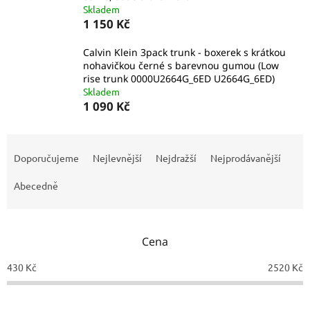
Skladem
1 150 Kč
Calvin Klein 3pack trunk - boxerek s krátkou
nohavičkou černé s barevnou gumou (Low
rise trunk 0000U2664G_6ED U2664G_6ED)
Skladem
1 090 Kč
Ř
a
Doporučujeme
Nejlevnější
Nejdražší
Nejprodávanější
z
e
Abecedně
n
í
p
Cena
r
o
430
Kč
2520
Kč
d
u
k