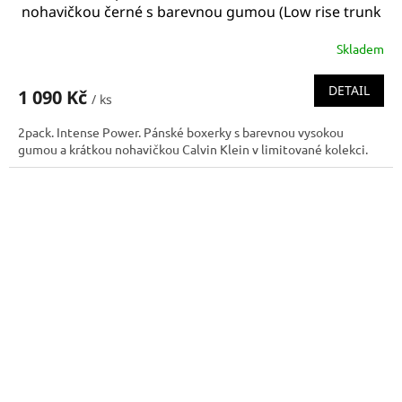
nohavičkou černé s barevnou gumou (Low rise trunk
000NB2599A 1QI NB2599A 1QI)
Skladem
DETAIL
1 090 Kč
/ ks
2pack. Intense Power. Pánské boxerky s barevnou vysokou
gumou a krátkou nohavičkou Calvin Klein v limitované kolekci.