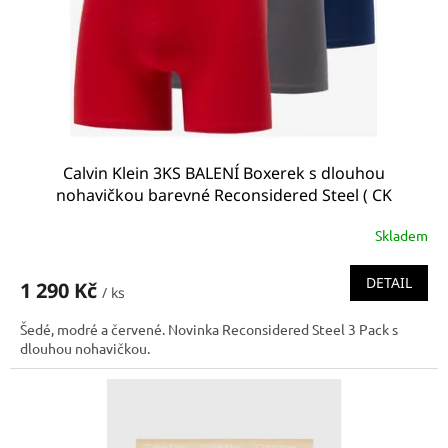
Calvin Klein 3KS BALENÍ Boxerek s dlouhou
nohavičkou barevné Reconsidered Steel ( CK
000NB3131A 109 NB3131A 109 Boxer brief)
Skladem
DETAIL
1 290 Kč
/ ks
Šedé, modré a červené. Novinka Reconsidered Steel 3 Pack s
dlouhou nohavičkou.