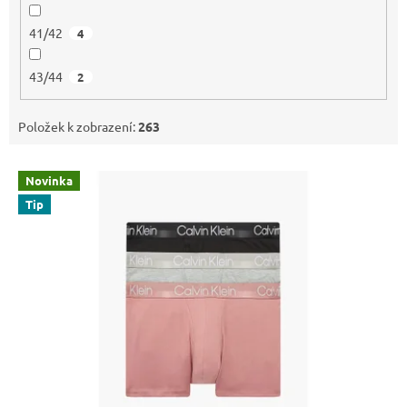
41/42
4
43/44
2
Položek k zobrazení:
263
V
Novinka
ý
Tip
p
i
s
p
r
o
d
u
k
t