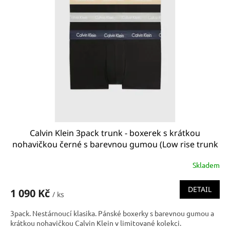
Calvin Klein 3pack trunk - boxerek s krátkou
nohavičkou černé s barevnou gumou (Low rise trunk
0000U2664G_6ED U2664G_6ED)
Skladem
DETAIL
1 090 Kč
/ ks
3pack. Nestárnoucí klasika. Pánské boxerky s barevnou gumou a
krátkou nohavičkou Calvin Klein v limitované kolekci.