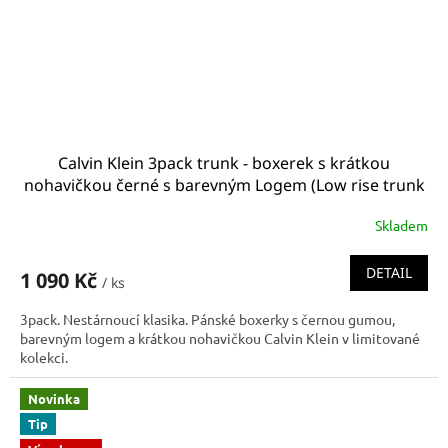
Calvin Klein 3pack trunk - boxerek s krátkou
nohavičkou černé s barevným Logem (Low rise trunk
0000U2664G_1TT U2664G_1TT)
Skladem
DETAIL
1 090 Kč
/ ks
3pack. Nestárnoucí klasika. Pánské boxerky s černou gumou,
barevným logem a krátkou nohavičkou Calvin Klein v limitované
kolekci.
Novinka
Tip