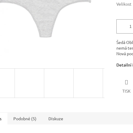
Velikost
Šedá Obl
nemá ten
Nová pod
Detailní
TISK
s
Podobné (5)
Diskuze