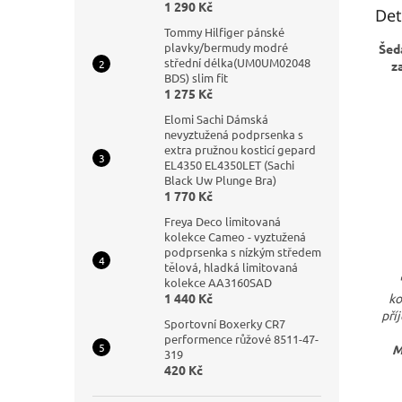
1 290 Kč
Det
Tommy Hilfiger pánské
plavky/bermudy modré
Šed
střední délka(UM0UM02048
z
BDS) slim fit
1 275 Kč
Elomi Sachi Dámská
nevyztužená podprsenka s
extra pružnou kosticí gepard
EL4350 EL4350LET (Sachi
Black Uw Plunge Bra)
1 770 Kč
Freya Deco limitovaná
kolekce Cameo - vyztužená
podprsenka s nízkým středem
tělová, hladká limitovaná
kolekce AA3160SAD
ko
1 440 Kč
pří
Sportovní Boxerky CR7
performence růžové 8511-47-
M
319
420 Kč