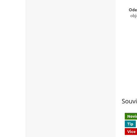
Ode
obj
Souvi
Novi
Tip
Více