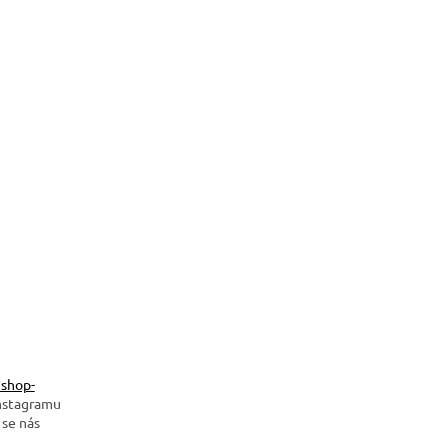
shop-
nstagramu
 se nás