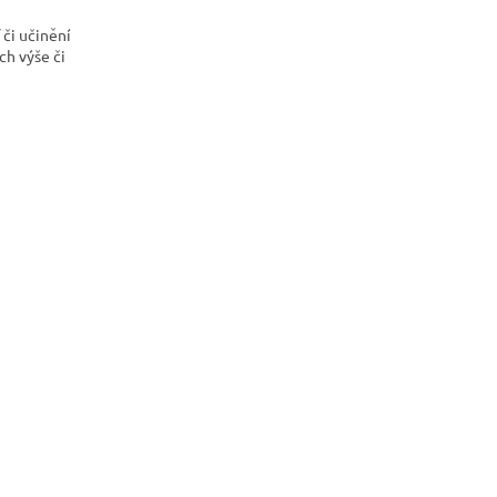
 či učinění
ch výše či