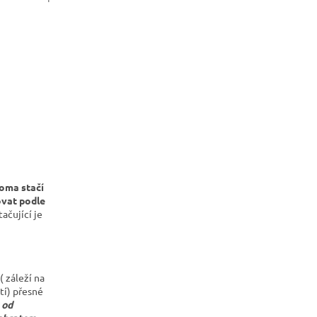
oma stačí
vat podle
ačující je
 záleží na
tí) přesné
 od