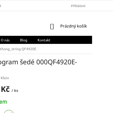
ARMA
OBCHODNÍ PODMÍNKY
REKLAMACE A VRÁCENÍ ZBOŽÍ
Přihlášení
NÁKUPNÍ
Prázdný košík
KOŠÍK
O nás
Blog
Kontakt
 thong_string QF4920E
nogram šedé 000QF4920E-
 Klein
 Kč
/ ks
dem