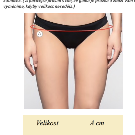
kalhotek. ( A počítejte prosím s tím, že guma je pružná a zboží Vám
vyměníme, kdyby velikost neseděla.)