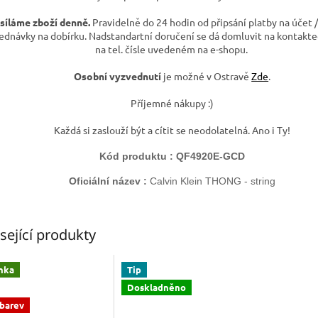
síláme zboží denně.
Pravidelně do 24 hodin od připsání platby na účet /
ednávky na dobírku. Nadstandartní doručení se dá domluvit na kontakte
na tel. čísle uvedeném na e-shopu.
Osobní vyzvednutí
je možné v Ostravě
Zde
.
Příjemné nákupy :)
Každá si zaslouží být a cítit se neodolatelná. Ano i Ty!
Kód produktu :
QF4920E-GCD
Oficiální název :
Calvin Klein
THONG - string
sející produkty
nka
Tip
Doskladněno
 barev