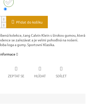
Přidat do košíku
íbená kolekce, tang Calvin Klein s širokou gumou, která
dence se zařezávat a je velmi pohodlná na nošení.
oba loga a gumy. Sportovní Klasika.
 informace
ZEPTAT SE
HLÍDAT
SDÍLET