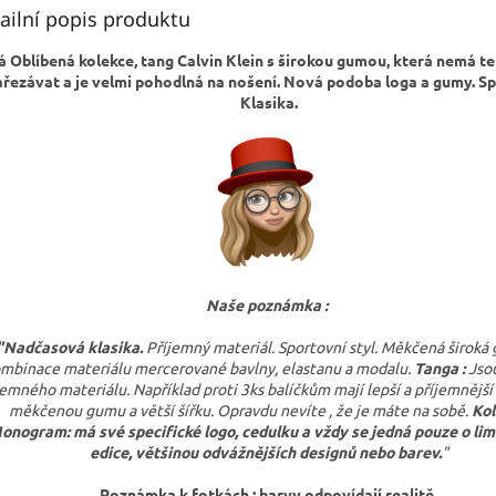
ailní popis produktu
á Oblíbená kolekce, tang Calvin Klein s širokou gumou, která nemá t
ařezávat a je velmi pohodlná na nošení. Nová podoba loga a gumy. S
Klasika.
Naše poznámka :
"
Nadčasová klasika.
Příjemný materiál. Sportovní styl. Měkčená široká
mbinace materiálu mercerované bavlny, elastanu a modalu.
Tanga :
Jso
jemného materiálu. Například proti 3ks balíčkům mají lepší a příjemnější 
měkčenou gumu a větší šířku. Opravdu nevíte , že je máte na sobě.
Ko
onogram: má své specifické logo, cedulku a vždy se jedná pouze o li
edice, většinou odvážnějších designů nebo barev.
"
Poznámka k fotkách : barvy odpovídají realitě