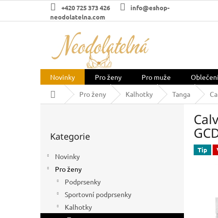
Přejít
+420 725 373 426
info@eshop-
na
neodolatelna.com
obsah
Novinky
Pro ženy
Pro muže
Oblečen
Domů
Pro ženy
Kalhotky
Tanga
Ca
P
Cal
o
Přeskočit
s
GCD
Kategorie
kategorie
t
r
Tip
Novinky
a
Pro ženy
n
n
Podprsenky
í
Sportovní podprsenky
p
Kalhotky
a