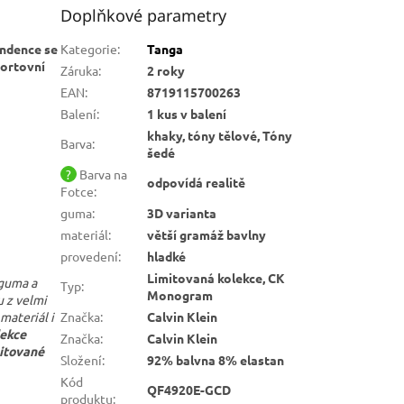
Doplňkové parametry
endence se
Kategorie
:
Tanga
portovní
Záruka
:
2 roky
EAN
:
8719115700263
Balení
:
1 kus v balení
khaky, tóny tělové, Tóny
Barva
:
šedé
?
Barva na
odpovídá realitě
Fotce
:
guma
:
3D varianta
materiál
:
větší gramáž bavlny
provedení
:
hladké
Limitovaná kolekce, CK
 guma a
Typ
:
Monogram
u z velmi
Značka
:
Calvin Klein
materiál i
lekce
Značka
:
Calvin Klein
mitované
Složení
:
92% balvna 8% elastan
Kód
QF4920E-GCD
produktu
: