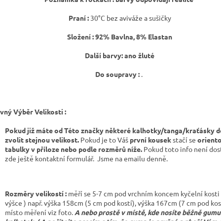
Praní :
30°C bez aviváže a sušičky
Složení : 92
% Bavlna, 8% Elastan
Další barvy: ano žluté
Do soupravy :
.
vný Výběr Velikosti :
Pokud již máte od Této značky některé kalhotky/tanga/kraťásky d
zvolit stejnou velikost.
Pokud je to Váš
první kousek
stačí se
oriento
tabulky v příloze nebo podle rozměrů níže.
Pokud toto info není dost
zde ještě kontaktní formulář.
Jsme na emailu denně.
Rozměry velikostí :
měří se 5-7 cm pod vrchním koncem kyčelní kosti (
výšce ) např. výška 158cm (5 cm pod kostí), výška 167cm (7 cm pod kos
místo měření viz foto.
A nebo prostě v místě, kde nosíte běžně gumu