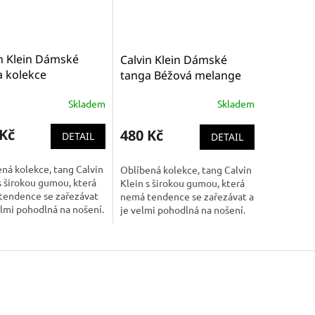
n Klein Dámské
Calvin Klein Dámské
a kolekce
tanga Béžová melange
gram žluté
000QF5234E-OW5 CK
Skladem
Skladem
F4920E-TH8 CK
thong_string
g_string
 Kč
480 Kč
DETAIL
DETAIL
ná kolekce, tang Calvin
Oblíbená kolekce, tang Calvin
s širokou gumou, která
Klein s širokou gumou, která
tendence se zařezávat
nemá tendence se zařezávat a
elmi pohodlná na nošení.
je velmi pohodlná na nošení.
podoba loga a gumy.
Nová podoba loga a gumy.
vní Klasika.
Sportovní Klasika.