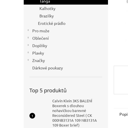
Tanga
n
Kalhotky
e
Brazilky
l
Erotické prádlo
Pro muže
Oblečení
Doplňky
Plavky
Značky
Dárkové poukazy
Top 5 produktů
Calvin Klein 3KS BALENÍ
Boxerek s dlouhou
nohavičkou barevné
Popi
Reconsidered Steel ( CK
000NB3131A 109 NB3131A
109 Boxer brief)