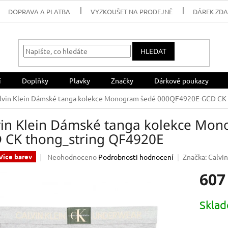
DOPRAVA A PLATBA
VYZKOUŠET NA PRODEJNĚ
DÁREK ZD
HLEDAT
í
Doplňky
Plavky
Značky
Dárkové poukazy
lvin Klein Dámské tanga kolekce Monogram šedé 000QF4920E-GCD CK
vin Klein Dámské tanga kolekce Mo
 CK thong_string QF4920E
Průměrné
Neohodnoceno
Podrobnosti hodnocení
Značka:
Calvin
Více barev
hodnocení
607
produktu
je
0,0
Měrná
Skla
z
cena:
5
hvězdiček.