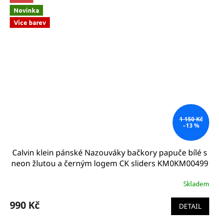
Novinka
Více barev
1 150 Kč
–13 %
Calvin klein pánské Nazouváky bačkory papuče bílé s
neon žlutou a černým logem CK sliders KM0KM00499
YCD
Skladem
990 Kč
DETAIL