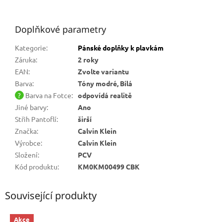
Doplňkové parametry
Kategorie
:
Pánské doplňky k plavkám
Záruka
:
2 roky
EAN
:
Zvolte variantu
Barva
:
Tóny modré, Bílá
?
Barva na Fotce
:
odpovídá realitě
Jiné barvy
:
Ano
Střih Pantoflí
:
širší
Značka
:
Calvin Klein
Výrobce
:
Calvin Klein
Složení
:
PCV
Kód produktu
:
KM0KM00499 CBK
Související produkty
Akce