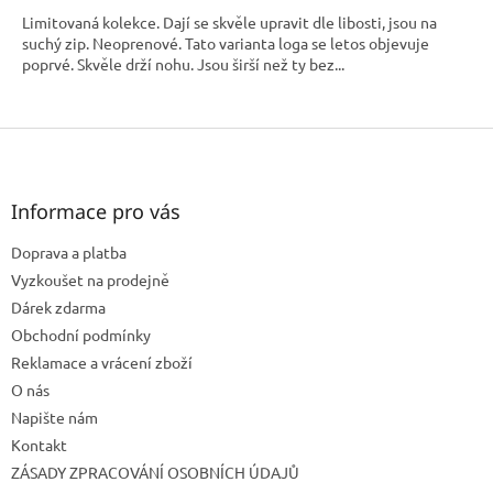
Limitovaná kolekce. Dají se skvěle upravit dle libosti, jsou na
suchý zip. Neoprenové. Tato varianta loga se letos objevuje
poprvé. Skvěle drží nohu. Jsou širší než ty bez...
Z
á
p
a
Informace pro vás
t
Doprava a platba
í
Vyzkoušet na prodejně
Dárek zdarma
Obchodní podmínky
Reklamace a vrácení zboží
O nás
Napište nám
Kontakt
ZÁSADY ZPRACOVÁNÍ OSOBNÍCH ÚDAJŮ