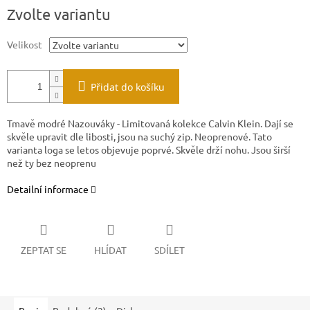
Měrná
Zvolte variantu
cena:
Velikost
Přidat do košíku
Tmavě modré Nazouváky - Limitovaná kolekce Calvin Klein. Dají se
skvěle upravit dle libosti, jsou na suchý zip. Neoprenové. Tato
varianta loga se letos objevuje poprvé. Skvěle drží nohu. Jsou širší
než ty bez neoprenu
#KW0KW01028 CEU
Detailní informace
ZEPTAT SE
HLÍDAT
SDÍLET