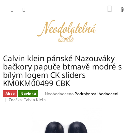
Přejít
NÁKUP
na
obsah
KOŠÍK
Calvin klein pánské Nazouváky
bačkory papuče btmavě modré s
bílým logem CK sliders
KM0KM00499 CBK
Průměrné
Neohodnoceno
Podrobnosti hodnocení
Akce
Novinka
hodnocení
Značka:
Calvin Klein
produktu
je
0,0
z
5
hvězdiček.