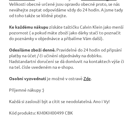
Velikosti obecně určené jsou opravdu obecné proto, se nás
neváhejte zeptat odpovídáme vždy do 24 hodin. A jsme tady
od toho takže se klidně ptejte.
Ke každému nákupu
získáte taštičku Calvin Klein jako menší
pozornost ( a pokud máte zboží jako dárky stačí to poznačit
do poznámky v objednávce a přibalíme Vám další).
Odesíláme zboží denně.
Pravidelně do 24 hodin od připsání
platby na účet / či učinění objednávky na dobírku.
Nadstandartní doručení se dá domluvit na kontaktech výše či
na tel. čísle uvedeném na e-shopu.
Osobní vyzvednutí
je možné v ostravě
Zde
.
Příjemné nákupy :)
Každá si zaslouží být a cítit se neodolatelná. Ano i Vy!
Kód produktu: KM0KM00499 CBK
#KM0KM00499_CBK #KM0KM00499CBK #KM0KM00499
#CK_sliders #CalvinKlein