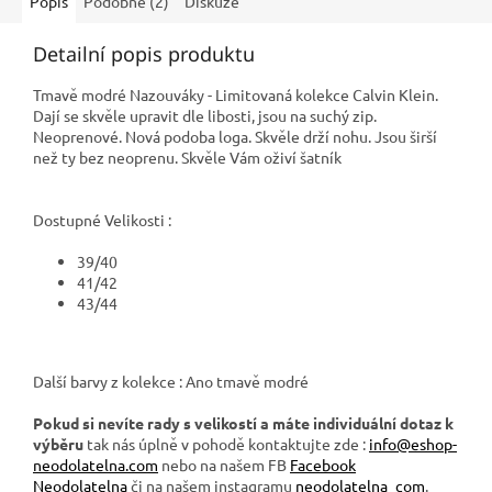
Popis
Podobné (2)
Diskuze
Detailní popis produktu
Tmavě modré Nazouváky - Limitovaná kolekce Calvin Klein.
Dají se skvěle upravit dle libosti, jsou na suchý zip.
Neoprenové. Nová podoba loga. Skvěle drží nohu. Jsou širší
než ty bez neoprenu. Skvěle Vám oživí šatník
#KW0KW01028
CEU
Dostupné Velikosti :
39/40
41/42
43/44
Další barvy z kolekce : Ano tmavě modré
Pokud si nevíte rady s velikostí a máte individuální dotaz k
výběru
tak nás úplně v pohodě kontaktujte zde :
info@eshop-
neodolatelna.com
nebo na našem FB
Facebook
Neodolatelna
či na našem instagramu
neodolatelna_com
.