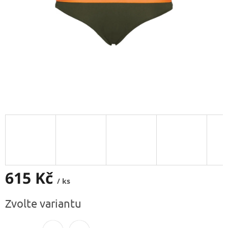
615 Kč
/ ks
Měrná
Zvolte variantu
cena: