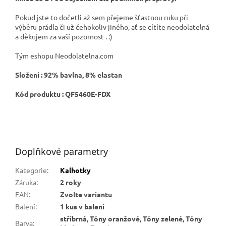
Pokud jste to dočetli až sem přejeme šťastnou ruku při
výběru prádla či už čehokoliv jiného, ať se cítíte neodolatelná
a děkujem za vaší pozornost . :)
Tým eshopu Neodolatelna.com
Složení : 92% bavlna, 8% elastan
Kód produktu : QF5460E-FDX
#QF5460E-FDX #QF5460E_FDX
Doplňkové parametry
Kategorie
:
Kalhotky
Záruka
:
2 roky
EAN
:
Zvolte variantu
Balení
:
1 kus v balení
stříbrná, Tóny oranžové, Tóny zelené, Tóny
Barva
: