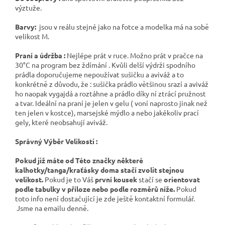
výztuže.
Barvy:
jsou v reálu stejné jako na fotce a modelka má na sobě
velikost M.
Praní a údržba :
Nejlépe prát v ruce. Možno prát v pračce na
30°C na program bez ždímání . Kvůli delší výdrži spodního
prádla doporučujeme nepoužívat sušičku a aviváž a to
konkrétně z důvodu, že : sušička prádlo většinou srazí a aviváž
ho naopak vygajdá a roztáhne a prádlo díky ní ztrácí pružnost
a tvar. Ideální na praní je jelen v gelu ( voní naprosto jinak než
ten jelen v kostce), marsejské mýdlo a nebo jakékoliv prací
gely, které neobsahují aviváž.
Správný Výběr Velikosti :
Pokud již máte od Této značky některé
kalhotky/tanga/kraťásky doma stačí zvolit stejnou
velikost.
Pokud je to Váš
první kousek
stačí se
orientovat
podle tabulky v příloze nebo podle rozměrů níže.
Pokud
toto info není dostačující je zde ještě kontaktní formulář.
Jsme na emailu denně.