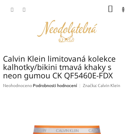
Přejít
NÁKUP
na
obsah
KOŠÍK
Calvin Klein limitovaná kolekce
kalhotky/bikini tmavá khaky s
neon gumou CK QF5460E-FDX
Průměrné
Neohodnoceno
Podrobnosti hodnocení
Značka:
Calvin Klein
hodnocení
produktu
je
0,0
z
5
hvězdiček.