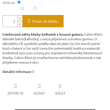
Velikost
Přidat do košíku
Limitovaná edice khaky kalhotek s luxusní gumou.
Calvin Klein
dámské bikini(kalhotky) s extra příjemnou a širokou gumou. U
dámského CK spodního prádla obecně platí, že čím menší počet
kusů v balení a čím vyšší cena tím prémiovější kvalita a materiál.
konkrétně tyto jsou určeny pro standartní milovníky Nestárnoucí
klasiky. Calvin Klein je značka kterou netřeba představovat a tak
přejdeme rovnou k věci.
Detailní informace
ZEPTAT SE
HLÍDAT
SDÍLET