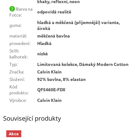
khaky, reflexní, neon
?
Barva na
odpovídá realitě
Fotce
:
hladká a měkčená (příjemnější) varianta,
guma
:
široká
materiál
:
měkčená bavlna
provedení
:
Hladká
Střih
nízké
kalhotek
:
Typ
:
Limitovaná kolekce, Dámský Modern Cotton
Značka
:
Calvin Klein
Složení
:
92% bavlna, 8% elastan
Kód
QF5460E-FDX
produktu
:
Výrobce
:
Calvin Klein
Související produkty
Akce