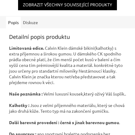
ZOBRAZIT VŠECHNY SOUVISEJÍCÍ PRODUKTY
Popis
Diskuze
Detailní popis produktu
Limitovaná edice.
Calvin Klein dámské bikini(kalhotky) s
extra příjemnou a širokou gumou. U dámského CK spodního
prádla obecně platí, že čím menší počet kusů v balení a čím
vyšší cena tím prémiovější kvalita a materiál. konkrétně tyto
jsou určeny pro standartní milovníky Nestárnoucí klasiky.
Calvin Klein je značka kterou netřeba představovat a tak
přejdeme rovnou k věci.
Naše poznámka :
Velmi luxusní kousek,který oživý Váš šuplík..
Kalhotky :
Jsou z velmi příjemného materiálu, který se chová
jako druhá kůže. Tento typ má na zakončení gumičku.
Další barevné provedení : černé s jinak barevnou gumou
.
Do soupravy :
ano sportovní bralette podprsenka bez