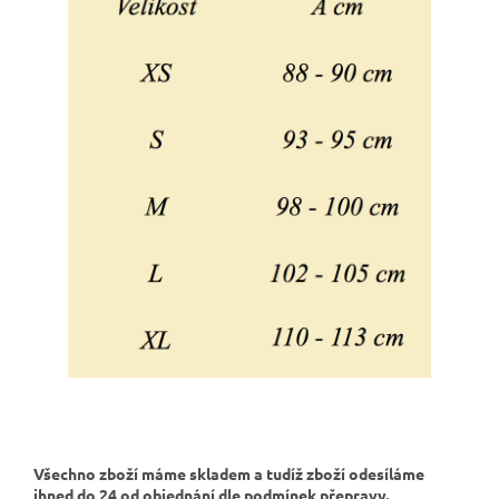
Všechno zboží máme skladem a tudíž zboží odesíláme
ihned do 24 od objednání dle podmínek přepravy.