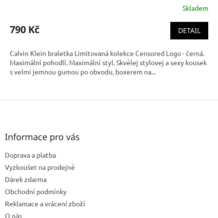
Skladem
790 Kč
DETAIL
Calvin Klein braletka Limitovaná kolekce Censored Logo - černá.
Maximální pohodlí. Maximální styl. Skvělej stylovej a sexy kousek
s velmi jemnou gumou po obvodu, boxerem na...
Z
á
p
a
Informace pro vás
t
Doprava a platba
í
Vyzkoušet na prodejně
Dárek zdarma
Obchodní podmínky
Reklamace a vrácení zboží
O nás