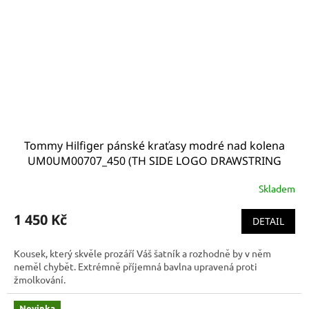
Tommy Hilfiger pánské kraťasy modré nad kolena
UM0UM00707_450 (TH SIDE LOGO DRAWSTRING
SHORTS)
Skladem
1 450 Kč
DETAIL
Kousek, který skvěle prozáří Váš šatník a rozhodně by v něm
neměl chybět. Extrémně příjemná bavlna upravená proti
žmolkování.
Novinka