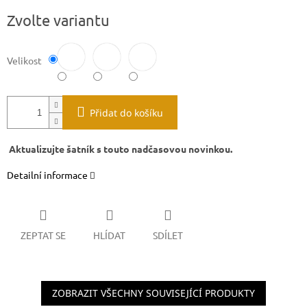
Měrná
Zvolte variantu
cena:
Velikost
Přidat do košíku
Aktualizujte šatník s touto nadčasovou novinkou.
Detailní informace
ZEPTAT SE
HLÍDAT
SDÍLET
ZOBRAZIT VŠECHNY SOUVISEJÍCÍ PRODUKTY