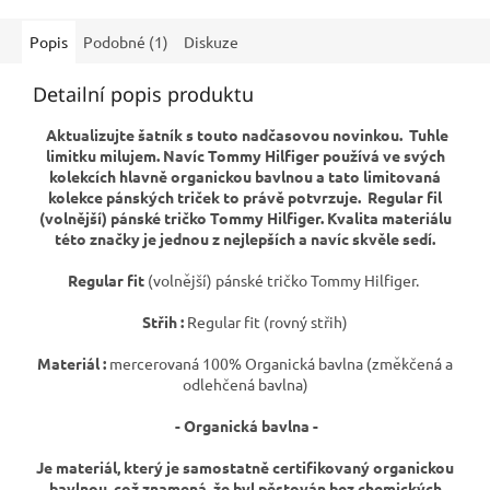
Popis
Podobné (1)
Diskuze
Detailní popis produktu
Aktualizujte šatník s touto nadčasovou novinkou. Tuhle
limitku milujem. Navíc Tommy Hilfiger používá ve svých
kolekcích hlavně organickou bavlnou a tato limitovaná
kolekce pánských triček to právě potvrzuje. Regular fil
(volnější) pánské tričko Tommy Hilfiger. Kvalita materiálu
této značky je jednou z nejlepších a navíc skvěle sedí.
Regular fit
(volnější) pánské tričko Tommy Hilfiger.
Střih :
Regular fit (rovný střih)
Materiál :
mercerovaná 100% Organická bavlna (změkčená a
odlehčená bavlna)
- Organická bavlna -
Je materiál, který je samostatně certifikovaný organickou
bavlnou, což znamená, že byl pěstován bez chemických