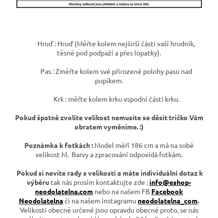
Hruď :
Hruď (Měřte kolem nejširší části vaší hrudník,
těsně pod podpaží a přes lopatky).
Pas :
Změřte kolem své přirozené polohy pasu nad
pupíkem.
Krk : měřte kolem krku vspodní části krku.
Pokud špatně zvolíte velikost nemusíte se děsit tričko Vám
obratem vyměníme. :)
Poznámka k fotkách :
Model měří 186 cm a má na sobě
velikost M. Barvy a zpracování odpovídá fotkám.
Pokud si nevíte rady s velikostí a máte individuální dotaz k
výběru
tak nás prosím kontaktujte zde :
info@eshop-
neodolatelna.com
nebo na našem FB
Facebook
Neodolatelna
či na našem instagramu
neodolatelna_com
.
Velikosti obecně určené jsou opravdu obecné proto, se nás