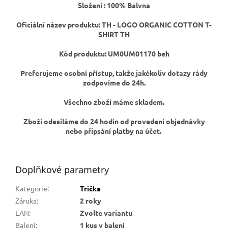
Složení : 100% Balvna
Oficiální název produktu: TH -
LOGO ORGANIC COTTON T-
SHIRT TH
Kód produktu:
UM0UM01170 beh
Preferujeme osobní přístup, takže jakékoliv dotazy rády
zodpovíme do 24h.
Všechno zboží máme skladem.
Zboží odesíláme do 24 hodin od provedení objednávky
nebo připsání platby na účet.
Doplňkové parametry
Kategorie
:
Trička
Záruka
:
2 roky
EAN
:
Zvolte variantu
Balení
:
1 kus v balení