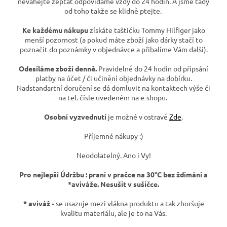
neváhejte zeptat odpovídáme vždy do 24 hodin. A jsme tady
od toho takže se klidně ptejte.
Ke každému nákupu
získáte taštičku Tommy Hilfiger jako
menší pozornost (a pokud máte zboží jako dárky stačí to
poznačit do poznámky v objednávce a přibalíme Vám další).
Odesíláme zboží denně.
Pravidelně do 24 hodin od připsání
platby na účet / či učinění objednávky na dobírku.
Nadstandartní doručení se dá domluvit na kontaktech výše či
na tel. čísle uvedeném na e-shopu.
Osobní vyzvednutí
je možné v ostravě
Zde
.
Příjemné nákupy :)
Neodolatelný. Ano i Vy!
Pro nejlepší Údržbu : praní v pračce na 30°C bez ždímání a
*aviváže. Nesušit v sušičce.
* aviváž -
se usazuje mezi vlákna produktu a tak zhoršuje
kvalitu materiálu, ale je to na Vás.