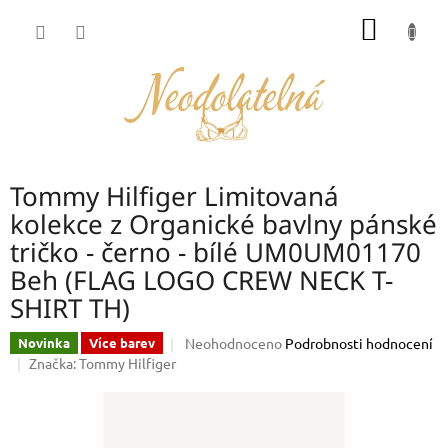
Přejít
NÁKUP
na
obsah
KOŠÍK
Tommy Hilfiger Limitovaná
kolekce z Organické bavlny pánské
tričko - černo - bílé UM0UM01170
Beh (FLAG LOGO CREW NECK T-
SHIRT TH)
Průměrné
Neohodnoceno
Podrobnosti hodnocení
Novinka
Více barev
hodnocení
Značka:
Tommy Hilfiger
produktu
je
0,0
z