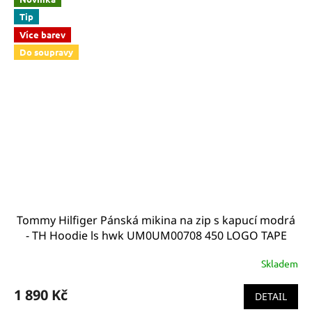
Tip
Více barev
Do soupravy
Tommy Hilfiger Pánská mikina na zip s kapucí modrá
- TH Hoodie ls hwk UM0UM00708 450 LOGO TAPE
HOODY
Skladem
1 890 Kč
DETAIL