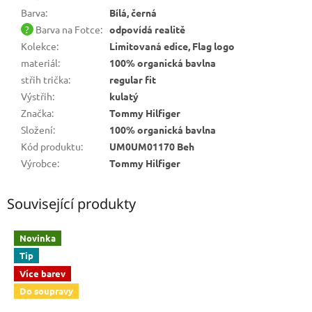
Barva
:
Bílá, černá
?
Barva na Fotce
:
odpovídá realitě
Kolekce
:
Limitovaná edice, Flag logo
materiál
:
100% organická bavlna
střih trička
:
regular fit
Výstřih
:
kulatý
Značka
:
Tommy Hilfiger
Složení
:
100% organická bavlna
Kód produktu
:
UM0UM01170 Beh
Výrobce
:
Tommy Hilfiger
Související produkty
Novinka
Tip
Více barev
Do soupravy