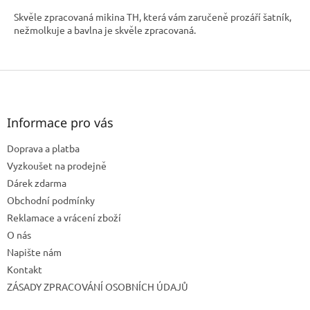
Skvěle zpracovaná mikina TH, která vám zaručeně prozáří šatník,
nežmolkuje a bavlna je skvěle zpracovaná.
Z
á
p
a
Informace pro vás
t
Doprava a platba
í
Vyzkoušet na prodejně
Dárek zdarma
Obchodní podmínky
Reklamace a vrácení zboží
O nás
Napište nám
Kontakt
ZÁSADY ZPRACOVÁNÍ OSOBNÍCH ÚDAJŮ