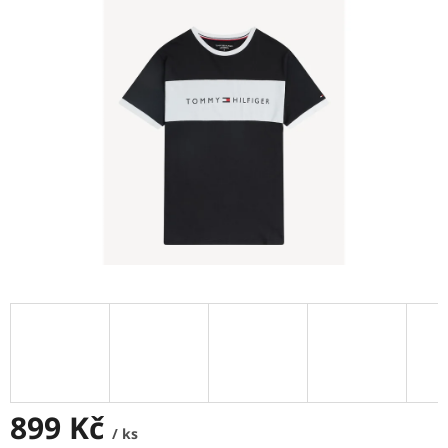
5
hvězdiček.
899 Kč
/ ks