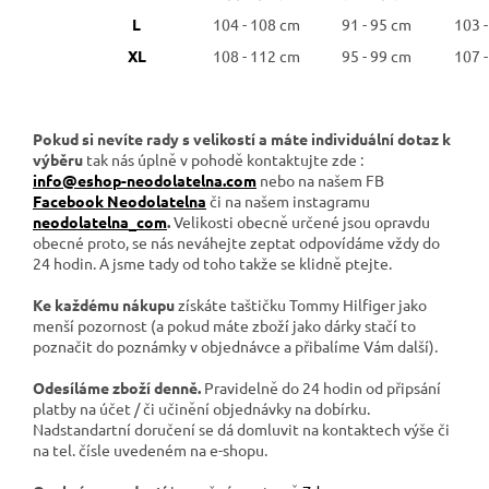
L
104 - 108 cm
91 - 95 cm
103 
XL
108 - 112 cm
95 - 99 cm
107 
Pokud si nevíte rady s velikostí a máte individuální dotaz k
výběru
tak nás úplně v pohodě kontaktujte zde :
info@eshop-neodolatelna.com
nebo na našem FB
Facebook Neodolatelna
či na našem instagramu
neodolatelna_com
.
Velikosti obecně určené jsou opravdu
obecné proto, se nás neváhejte zeptat odpovídáme vždy do
24 hodin. A jsme tady od toho takže se klidně ptejte.
Ke každému nákupu
získáte taštičku Tommy Hilfiger jako
menší pozornost (a pokud máte zboží jako dárky stačí to
poznačit do poznámky v objednávce a přibalíme Vám další).
Odesíláme zboží denně.
Pravidelně do 24 hodin od připsání
platby na účet / či učinění objednávky na dobírku.
Nadstandartní doručení se dá domluvit na kontaktech výše či
na tel. čísle uvedeném na e-shopu.