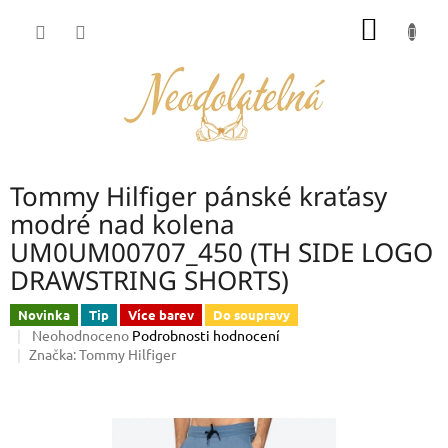
Přejít
NÁKUP
na
obsah
KOŠÍK
Tommy Hilfiger pánské kraťasy
modré nad kolena
UM0UM00707_450 (TH SIDE LOGO
DRAWSTRING SHORTS)
Novinka
Tip
Více barev
Do soupravy
Průměrné
Neohodnoceno
Podrobnosti hodnocení
hodnocení
Značka:
Tommy Hilfiger
produktu
je
0,0
z