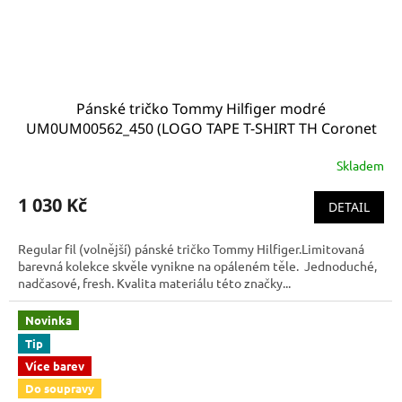
Pánské tričko Tommy Hilfiger modré
UM0UM00562_450 (LOGO TAPE T-SHIRT TH Coronet
Blue)
Skladem
1 030 Kč
DETAIL
Regular fil (volnější) pánské tričko Tommy Hilfiger.Limitovaná
barevná kolekce skvěle vynikne na opáleném těle. Jednoduché,
nadčasové, fresh. Kvalita materiálu této značky...
Novinka
Tip
Více barev
Do soupravy