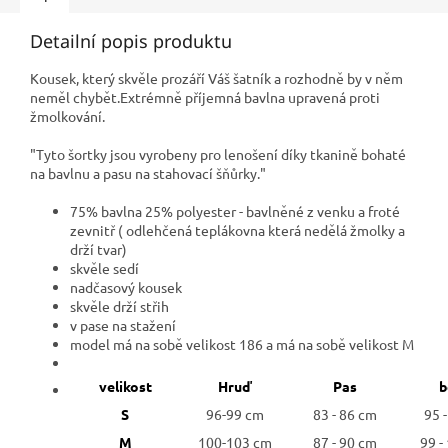
Detailní popis produktu
Kousek, který skvěle prozáří Váš šatník a rozhodně by v něm
neměl chybět.Extrémně příjemná bavlna upravená proti
žmolkování.
"
Tyto šortky jsou vyrobeny pro lenošení díky tkanině bohaté
na bavlnu a pasu na stahovací šňůrky."
75% bavlna 25% polyester - bavlněné z venku a froté
zevnitř ( odlehčená teplákovna která nedělá žmolky a
drží tvar)
skvěle sedí
nadčasový kousek
skvěle drží střih
v pase na stažení
model má na sobě velikost 186 a má na sobě velikost M
velikost
Hruď
Pas
b
S
96-99 cm
83 - 86 cm
95 
M
100-103 cm
87 - 90 cm
99 -