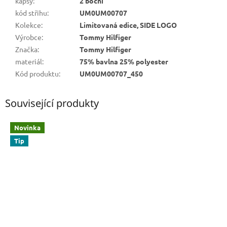
kapsy
:
2 boční
kód střihu
:
UM0UM00707
Kolekce
:
Limitovaná edice, SIDE LOGO
Výrobce
:
Tommy Hilfiger
Značka
:
Tommy Hilfiger
materiál
:
75% bavlna 25% polyester
Kód produktu
:
UM0UM00707_450
Související produkty
Novinka
Tip