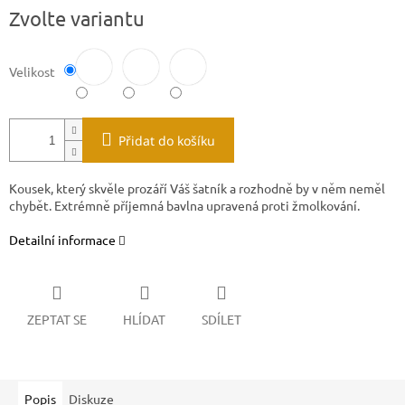
Měrná
Zvolte variantu
cena:
Velikost
Přidat do košíku
Kousek, který skvěle prozáří Váš šatník a rozhodně by v něm neměl
chybět. Extrémně příjemná bavlna upravená proti žmolkování.
Detailní informace
ZEPTAT SE
HLÍDAT
SDÍLET
Popis
Diskuze