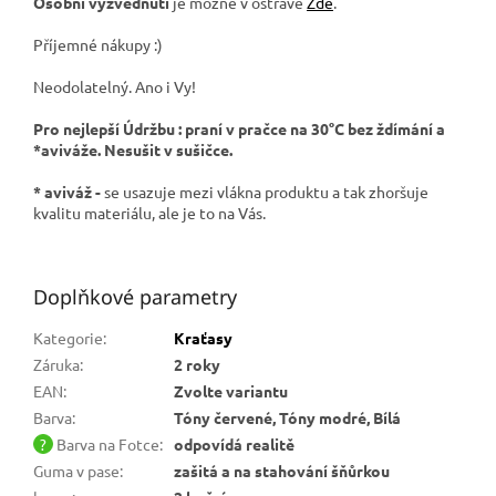
Osobní vyzvednutí
je možné v ostravě
Zde
.
Příjemné nákupy :)
Neodolatelný. Ano i Vy!
Pro nejlepší Údržbu : praní v pračce na 30°C bez ždímání a
*aviváže. Nesušit v sušičce.
* aviváž -
se usazuje mezi vlákna produktu a tak zhoršuje
kvalitu materiálu, ale je to na Vás.
Doplňkové parametry
Kategorie
:
Kraťasy
Záruka
:
2 roky
EAN
:
Zvolte variantu
Barva
:
Tóny červené, Tóny modré, Bílá
?
Barva na Fotce
:
odpovídá realitě
Guma v pase
:
zašitá a na stahování šňůrkou