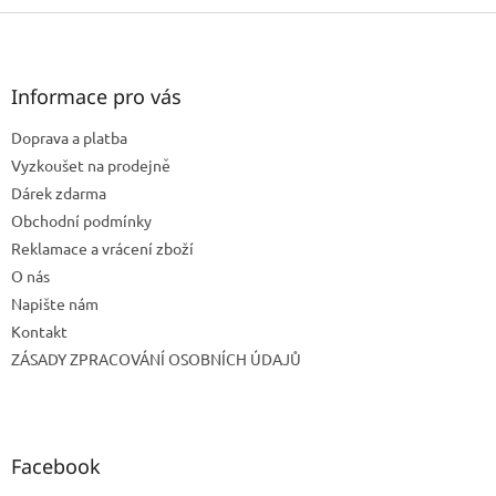
Z
á
p
a
Informace pro vás
t
Doprava a platba
í
Vyzkoušet na prodejně
Dárek zdarma
Obchodní podmínky
Reklamace a vrácení zboží
O nás
Napište nám
Kontakt
ZÁSADY ZPRACOVÁNÍ OSOBNÍCH ÚDAJŮ
Facebook