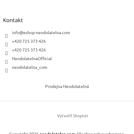
Kontakt
info
@
eshop-neodolatelna.com
+420 725 373 426
+420 725 373 426
NeodolatelnaOfficial
neodolatelna_com
Prodejna Neodolatelná
Vytvořil Shoptet
Copyright 2026
neodolatelna.com
. Všechna práva vyhrazena.