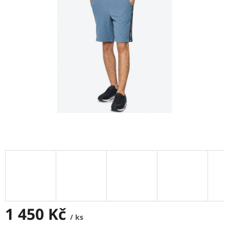
5
hvězdiček.
1 450 Kč
/ ks