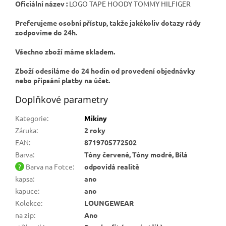
Oficiální název :
LOGO TAPE HOODY TOMMY HILFIGER
Preferujeme osobní přístup, takže jakékoliv dotazy rády
zodpovíme do 24h.
Všechno zboží máme skladem.
Zboží odesíláme do 24 hodin od provedení objednávky
nebo připsání platby na účet.
Doplňkové parametry
Kategorie
:
Mikiny
Záruka
:
2 roky
EAN
:
8719705772502
Barva
:
Tóny červené, Tóny modré, Bílá
?
Barva na Fotce
:
odpovídá realitě
kapsa
:
ano
kapuce
:
ano
Kolekce
:
LOUNGEWEAR
na zip
:
Ano