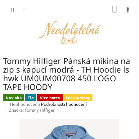
Přejít
NÁKUP
na
obsah
KOŠÍK
Tommy Hilfiger Pánská mikina na
zip s kapucí modrá - TH Hoodie ls
hwk UM0UM00708 450 LOGO
TAPE HOODY
Novinka
Tip
Více barev
Do soupravy
Průměrné
Neohodnoceno
Podrobnosti hodnocení
hodnocení
Značka:
Tommy Hilfiger
produktu
je
0,0
z