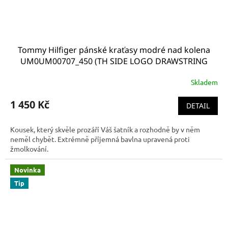
Tommy Hilfiger pánské kraťasy modré nad kolena
UM0UM00707_450 (TH SIDE LOGO DRAWSTRING
SHORTS)
Skladem
1 450 Kč
DETAIL
Kousek, který skvěle prozáří Váš šatník a rozhodně by v něm
neměl chybět. Extrémně příjemná bavlna upravená proti
žmolkování.
Novinka
Tip