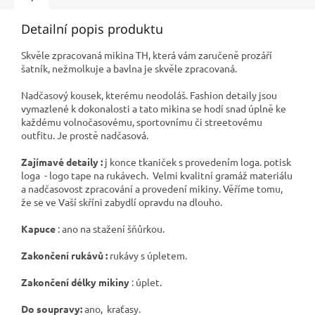
Detailní popis produktu
Skvěle zpracovaná mikina TH, která vám zaručeně prozáří
šatník, nežmolkuje a bavlna je skvěle zpracovaná.
Nadčasový kousek, kterému neodoláš. Fashion detaily jsou
vymazlené k dokonalosti a tato mikina se hodí snad úplně ke
každému volnočasovému, sportovnímu či streetovému
outfitu. Je prostě nadčasová.
Zajímavé detaily :
j konce tkaniček s provedením loga. potisk
loga - logo tape na rukávech. Velmi kvalitní gramáž materiálu
a nadčasovost zpracování a provedení mikiny. Věříme tomu,
že se ve Vaší skříni zabydlí opravdu na dlouho.
Kapuce
: ano na stažení šňůrkou.
Zakončení rukávů :
rukávy s úpletem.
Zakončení délky mikiny
: úplet.
Do soupravy:
ano, kraťasy.