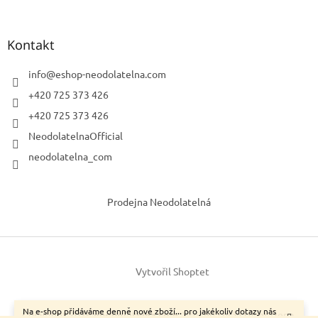
Kontakt
info
@
eshop-neodolatelna.com
+420 725 373 426
+420 725 373 426
NeodolatelnaOfficial
neodolatelna_com
Prodejna Neodolatelná
Vytvořil Shoptet
Na e-shop přidáváme denně nové zboží... pro jakékoliv dotazy nás
Copyright 2026
neodolatelna.com
. Všechna práva vyhrazena.