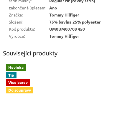
střih mikiny
:
Regular fit (rovný střih)
zakončená úpletem
:
Ano
Značka
:
Tommy Hilfiger
Složení
:
75% bavlna 25% polyester
Kód produktu
:
UM0UM00708 450
Výrobce
:
Tommy Hilfiger
Související produkty
Novinka
Tip
Více barev
Do soupravy