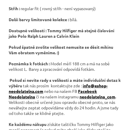
Střih :
regular fit ( rovný střih - není vypasovaný)
Další barvy limitované kolekce :
bílá.
Dostupné velikosti : Tommy Hilfiger má stejné číslování
jako Polo Ralph Lauren a Calvin Klein
Pokud špatně zvolíte velikost nemusíte se děsit mikinu
Vám obratem vyměníme. :)
Poznámka k fotkách :
Model měří 188 cm a má na sobě
velikost L. Barvy a zpracování odpovídá fotkám.
Pokud si nevíte rady s velikostí a máte individuální dotaz k
výběru
tak nás prosím kontaktujte zde :
info@eshop-
neodolatelna.com
nebo na našem FB
Facebook
Neodolatelna
či na našem instagramu
neodolatelna_com
.
Velikosti obecně určené jsou opravdu obecné proto, se nás
neváhejte zeptat odpovídáme vždy do 24 hodin. A jsme tady
od toho takže se klidně ptejte.
Ke každému nákupu
získáte taštičku Tommy Hilfiger jako
menší pozornost (a pokud máte zboží jako dárky stačí to