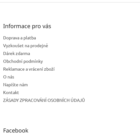
Z
á
p
a
Informace pro vás
t
Doprava a platba
í
Vyzkoušet na prodejně
Dárek zdarma
Obchodní podmínky
Reklamace a vrácení zboží
O nás
Napište nám
Kontakt
ZÁSADY ZPRACOVÁNÍ OSOBNÍCH ÚDAJŮ
Facebook