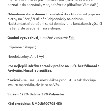
poznačit do poznámky v objednávce a přibalíme Vám další).
Odesíláme zboží denně.
Pravidelně do 24 hodin od připsání
platby na účet / či učinění objednávky na dobírku.
Nadstandartní doručení se dá domluvit na kontaktech výše či
na tel. čísle uvedeném na e-shopu.
Osobní vyzvednutí
je možné v ostravě
Zde
.
Příjemné nákupy :)
Neodolatelný. Ano i Vy!
Pro nejlepší Údržbu : praní v pračce na 30°C bez ždímání a
*aviváže. Nesušit v sušičce.
* aviváž -
se usazuje mezi vlákna produktu a tak zhoršuje
kvalitu materiálu, ale je to na Vás.
Složení : 75% Balvna 25%Polyester
Kód produktu :
UM0UM00708 450