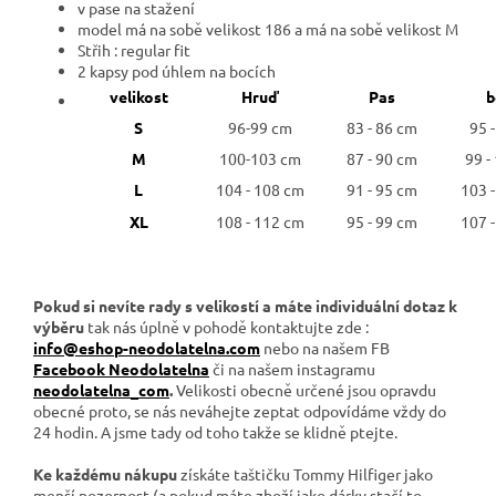
v pase na stažení
model má na sobě velikost 186 a má na sobě velikost M
Střih : regular fit
2 kapsy pod úhlem na bocích
velikost
Hruď
Pas
b
S
96-99 cm
83 - 86 cm
95 
M
100-103 cm
87 - 90 cm
99 -
L
104 - 108 cm
91 - 95 cm
103 
XL
108 - 112 cm
95 - 99 cm
107 
Pokud si nevíte rady s velikostí a máte individuální dotaz k
výběru
tak nás úplně v pohodě kontaktujte zde :
info@eshop-neodolatelna.com
nebo na našem FB
Facebook Neodolatelna
či na našem instagramu
neodolatelna_com
.
Velikosti obecně určené jsou opravdu
obecné proto, se nás neváhejte zeptat odpovídáme vždy do
24 hodin. A jsme tady od toho takže se klidně ptejte.
Ke každému nákupu
získáte taštičku Tommy Hilfiger jako
menší pozornost (a pokud máte zboží jako dárky stačí to