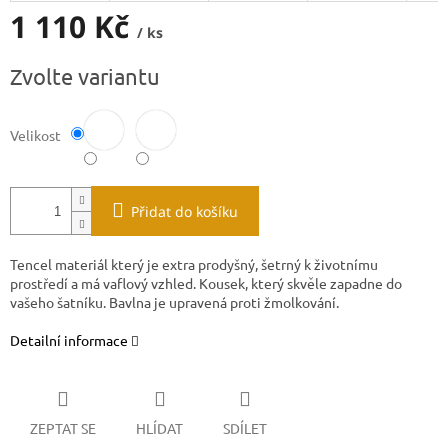
1 110 Kč
/ ks
Měrná
Zvolte variantu
cena:
Velikost
Přidat do košíku
Tencel materiál který je extra prodyšný, šetrný k životnímu
prostředí a má vaflový vzhled. Kousek, který skvěle zapadne do
vašeho šatníku. Bavlna je upravená proti žmolkování.
Detailní informace
ZEPTAT SE
HLÍDAT
SDÍLET