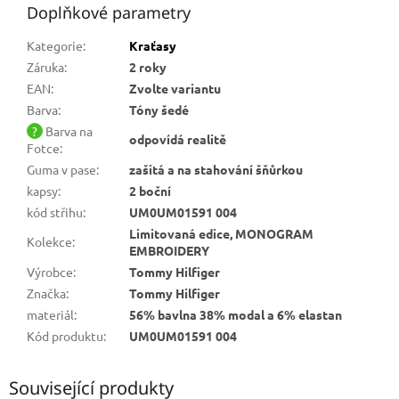
Doplňkové parametry
Kategorie
:
Kraťasy
Záruka
:
2 roky
EAN
:
Zvolte variantu
Barva
:
Tóny šedé
?
Barva na
odpovídá realitě
Fotce
:
Guma v pase
:
zašitá a na stahování šňůrkou
kapsy
:
2 boční
kód střihu
:
UM0UM01591 004
Limitovaná edice, MONOGRAM
Kolekce
:
EMBROIDERY
Výrobce
:
Tommy Hilfiger
Značka
:
Tommy Hilfiger
materiál
:
56% bavlna 38% modal a 6% elastan
Kód produktu
:
UM0UM01591 004
Související produkty