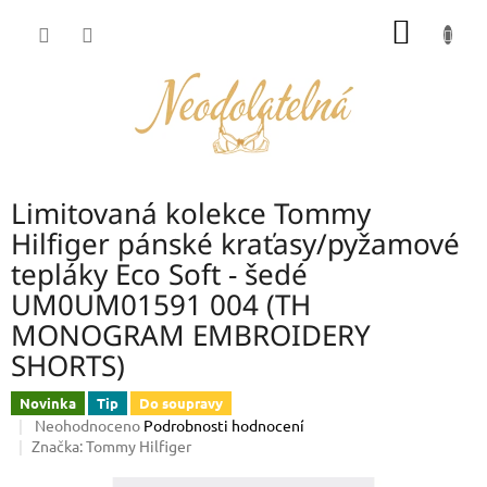
Přejít
NÁKUP
na
obsah
KOŠÍK
Limitovaná kolekce Tommy
Hilfiger pánské kraťasy/pyžamové
tepláky Eco Soft - šedé
UM0UM01591 004 (TH
MONOGRAM EMBROIDERY
SHORTS)
Novinka
Tip
Do soupravy
Průměrné
Neohodnoceno
Podrobnosti hodnocení
hodnocení
Značka:
Tommy Hilfiger
produktu
je