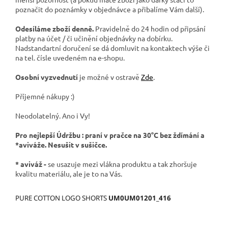
poznačit do poznámky v objednávce a přibalíme Vám další).
Odesíláme zboží denně.
Pravidelně do 24 hodin od připsání
platby na účet / či učinění objednávky na dobírku.
Nadstandartní doručení se dá domluvit na kontaktech výše či
na tel. čísle uvedeném na e-shopu.
Osobní vyzvednutí
je možné v ostravě
Zde
.
Příjemné nákupy :)
Neodolatelný. Ano i Vy!
Pro nejlepší Údržbu : praní v pračce na 30°C bez ždímání a
*aviváže. Nesušit v sušičce.
* aviváž -
se usazuje mezi vlákna produktu a tak zhoršuje
kvalitu materiálu, ale je to na Vás.
PURE COTTON LOGO SHORTS
UM0UM01201_416