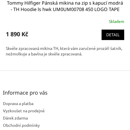
Tommy Hilfiger Pánská mikina na zip s kapucí modrá
- TH Hoodie ls hwk UM0UM00708 450 LOGO TAPE
HOODY
Skladem
1 890 Kč
DETAIL
Skvěle zpracovaná mikina TH, která vám zaručeně prozáří šatník,
nežmolkuje a bavlna je skvěle zpracovaná.
Z
á
p
a
Informace pro vás
t
Doprava a platba
í
Vyzkoušet na prodejně
Dárek zdarma
Obchodní podmínky