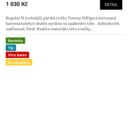
1 030 Kč
DETAIL
Regular fil (volnější) pánské tričko Tommy Hilfiger.Limitovaná
barevná kolekce skvěle vynikne na opáleném těle. Jednoduché,
nadčasové, fresh. Kvalita materiálu této značky...
Novinka
Tip
Více barev
Do soupravy