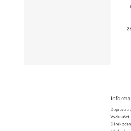
Zb
Z
á
p
a
t
Informa
í
Doprava a 
Vyzkoušet 
Dárek zda
Obchodní 