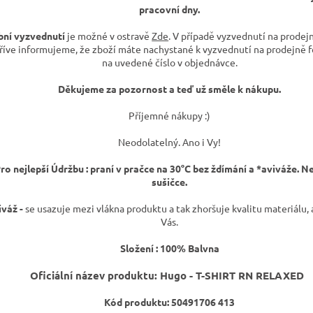
pracovní dny.
ní vyzvednutí
je možné v ostravě
Zde
. V případě vyzvednutí na prodej
říve informujeme, že zboží máte nachystané k vyzvednutí na prodejně 
na uvedené číslo v objednávce.
Děkujeme za pozornost a teď už směle k nákupu.
Příjemné nákupy :)
Neodolatelný. Ano i Vy!
ro nejlepší Údržbu : praní v pračce na 30°C bez ždímání a *aviváže. N
sušičce.
iváž -
se usazuje mezi vlákna produktu a tak zhoršuje kvalitu materiálu, a
Vás.
Složení : 100% Balvna
Oficiální název produktu: Hugo - T-SHIRT RN RELAXED
Kód produktu: 50491706 413