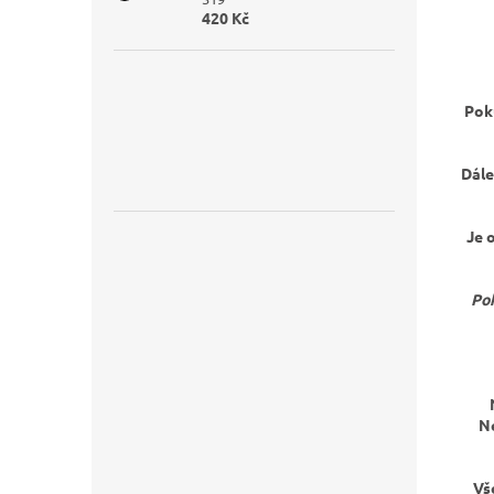
420 Kč
Poku
Dále
Je 
Pok
N
Vš