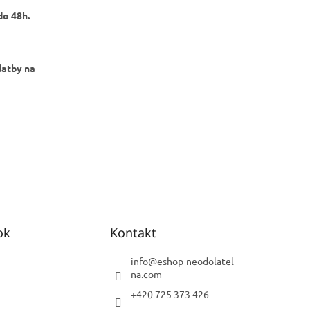
do 48h.
latby na
ok
Kontakt
info
@
eshop-neodolatel
na.com
+420 725 373 426