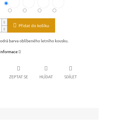
Přidat do košíku
drá barva oblíbeného letního kousku.
 informace
ZEPTAT SE
HLÍDAT
SDÍLET