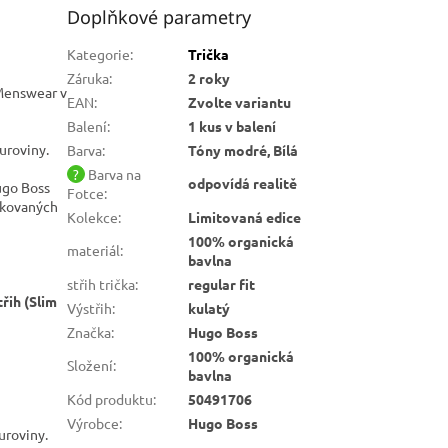
Doplňkové parametry
Kategorie
:
Trička
Záruka
:
2 roky
 Menswear v
EAN
:
Zvolte variantu
Balení
:
1 kus v balení
uroviny.
Barva
:
Tóny modré, Bílá
?
Barva na
odpovídá realitě
ugo Boss
Fotce
:
ikovaných
Kolekce
:
Limitovaná edice
100% organická
materiál
:
bavlna
střih trička
:
regular fit
řih (Slim
Výstřih
:
kulatý
Značka
:
Hugo Boss
100% organická
Složení
:
bavlna
Kód produktu
:
50491706
Výrobce
:
Hugo Boss
uroviny.