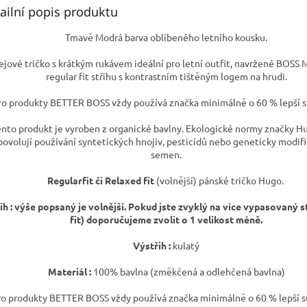
ailní popis produktu
Tmavě Modrá barva oblíbeného letního kousku.
ejové tričko s krátkým rukávem ideální pro letní outfit, navržené BOSS
regular fit střihu s kontrastním tištěným logem na hrudi.
ro produkty BETTER BOSS vždy používá značka minimálně o 60 % lepší s
ento produkt je vyroben z organické bavlny. Ekologické normy značky H
ovolují používání syntetických hnojiv, pesticidů nebo geneticky modif
semen.
Regularfit či Relaxed fit
(volnější) pánské tričko Hugo.
ih : výše popsaný je volnější. Pokud jste zvyklý na více vypasovaný st
fit) doporučujeme zvolit o 1 velikost méně.
Výstřih :
kulatý
Materiál :
100% bavlna (změkčená a odlehčená bavlna)
o produkty BETTER BOSS vždy používá značka minimálně o 60 % lepší s