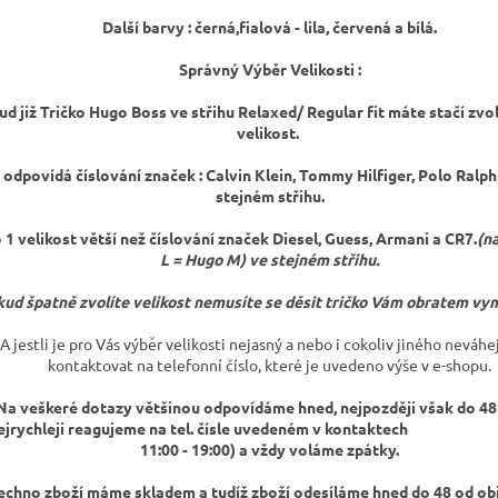
Další barvy : černá,fialová - lila, červená a bílá.
Správný Výběr Velikosti :
d již Tričko Hugo Boss ve střihu Relaxed/ Regular fit máte stačí zvol
velikost.
 odpovídá číslování značek : Calvin Klein, Tommy Hilfiger, Polo Ralp
stejném střihu.
o 1 velikost větší než číslování značek Diesel, Guess, Armani a CR7.
(na
L = Hugo M) ve stejném střihu.
ud špatně zvolíte velikost nemusíte se děsit tričko Vám obratem vym
A jestli je pro Vás výběr velikosti nejasný a nebo i cokoliv jiného neváhe
kontaktovat na telefonní číslo, které je uvedeno výše v e-shopu.
Na veškeré dotazy většinou odpovídáme hned, nejpozději však do 48
ejrychleji reagujeme na tel. čísle uvedeném v kontaktech (
11:00 - 19:00) a vždy voláme zpátky.
echno zboží máme skladem a tudíž zboží odesíláme hned do 48 od ob