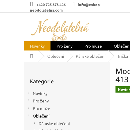
Přejít
+420 725 373 426
info@eshop-
na
neodolatelna.com
obsah
Novinky
Pro ženy
Pro muže
Oblečen
Domů
Oblečení
Pánské oblečení
Trička
P
Modr
o
Přeskočit
s
413
Kategorie
kategorie
t
r
Novin
Novinky
a
Pro ženy
n
n
Pro muže
í
Oblečení
p
Dámské oblečení
a