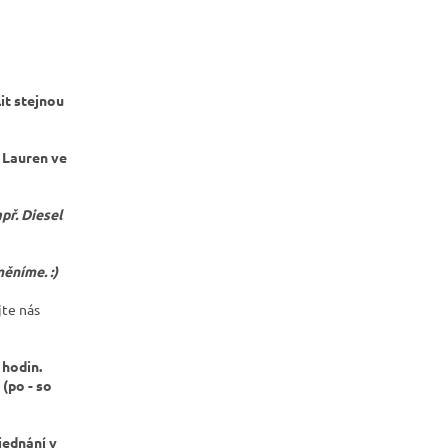
it stejnou
h Lauren ve
př. Diesel
ěníme. :)
jte nás
 hodin.
po - so
jednání v