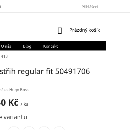
ARMA
OBCHODNÍ PODMÍNKY
REKLAMACE A VRÁCENÍ ZBOŽÍ
Přihlášení
NÁKUPNÍ
Prázdný košík
KOŠÍK
O nás
Blog
Kontakt
6 413
třih regular fit 50491706
ačka:
Hugo Boss
50 Kč
/ ks
e variantu