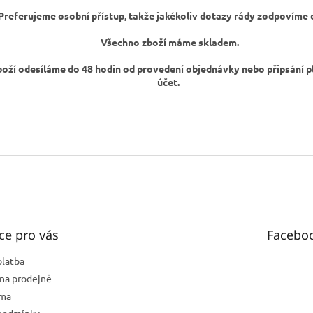
Preferujeme osobní přístup, takže jakékoliv dotazy rády zodpovíme 
Všechno zboží máme skladem.
oží odesíláme do 48 hodin od provedení objednávky nebo připsání p
účet.
ce pro vás
Facebo
platba
na prodejně
rma
podmínky