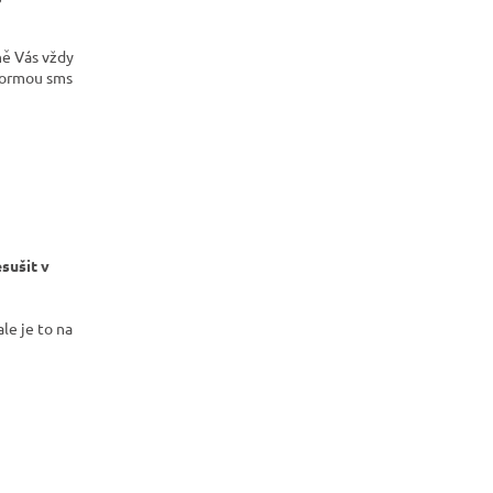
ně Vás vždy
formou sms
esušit v
le je to na