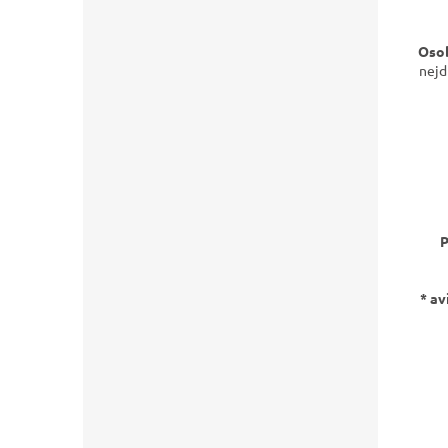
Osob
nejd
P
* av