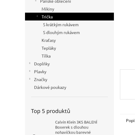
Pánské oblečení
n
Mikiny
e
Trička
l
S krátkým rukávem
S dlouhým rukávem
Kraťasy
Tepláky
Tílka
Doplňky
Plavky
Značky
Dárkové poukazy
Top 5 produktů
Popi
Calvin Klein 3KS BALENÍ
Boxerek s dlouhou
nohavičkou barevné