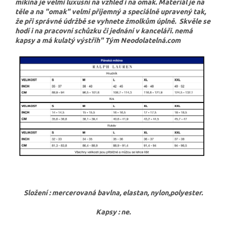
mikina je velmi luxusní na vzhled i na omak. Materiál je na
těle a na "omak" velmi příjemný a speciálně upravený tak,
že při správné údržbě se vyhnete žmolkům úplně. Skvěle se
hodí i na pracovní schůzku či jednání v kanceláři. nemá
kapsy a má kulatý výstřih" Tým Neodolatelná.com
Složení : mercerovaná bavlna, elastan, nylon,polyester.
Kapsy : ne.