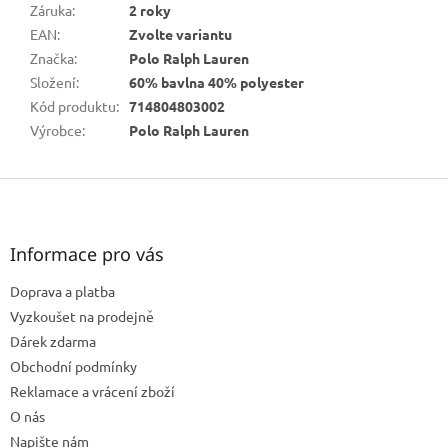
Záruka
:
2 roky
EAN
:
Zvolte variantu
Značka
:
Polo Ralph Lauren
Složení
:
60% bavlna 40% polyester
Kód produktu
:
714804803002
Výrobce
:
Polo Ralph Lauren
Z
á
p
a
Informace pro vás
t
Doprava a platba
í
Vyzkoušet na prodejně
Dárek zdarma
Obchodní podmínky
Reklamace a vrácení zboží
O nás
Napište nám