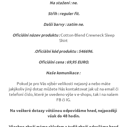
Na stažení : ne.
Střih : reguler fit.
Další barvy : zatím ne.
Oficiální název produktu :
Cotton-Blend Crewneck Sleep
Shirt
.
Oficiální kód produktu :
546696
.
Oficiální cena : 69,95 EURO.
Naše komunikace :
Pokud je pro Vás výběr velikosti nejasný a nebo máte
jakýkoliv jiný dotaz můžete Nás kontaktovat jak už na email či
telefoní číslo, které je uvedeno výše v e-shopu, tak i na našem
FB či IG.
Na veškeré dotazy většinou odpovídáme hned, nejpozději
však do 48 hodin.
Všechno zboží máme skladem a tudíž zboží odesíláme hned