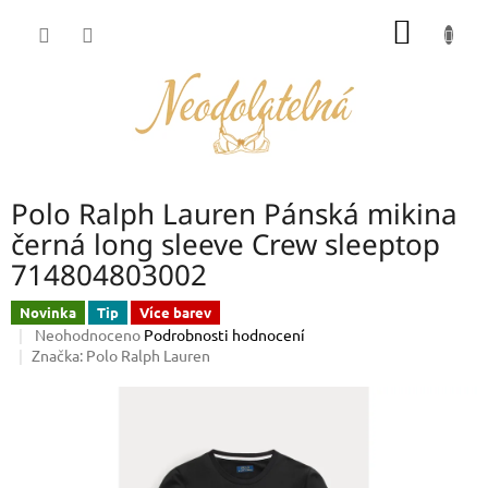
Přejít
NÁKUP
na
obsah
KOŠÍK
Polo Ralph Lauren Pánská mikina
černá long sleeve Crew sleeptop
714804803002
Novinka
Tip
Více barev
Průměrné
Neohodnoceno
Podrobnosti hodnocení
hodnocení
Značka:
Polo Ralph Lauren
produktu
je
0,0
z
5
hvězdiček.