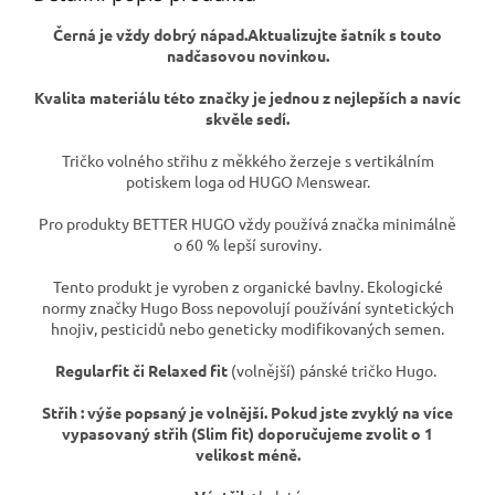
Černá je vždy dobrý nápad.Aktualizujte šatník s touto
nadčasovou novinkou
.
Kvalita materiálu této značky je jednou z nejlepších a navíc
skvěle sedí.
Tričko volného střihu z měkkého žerzeje s vertikálním
potiskem loga od HUGO Menswear.
Pro produkty BETTER HUGO vždy používá značka minimálně
o 60 % lepší suroviny.
Tento produkt je vyroben z organické bavlny. Ekologické
normy značky Hugo Boss nepovolují používání syntetických
hnojiv, pesticidů nebo geneticky modifikovaných semen.
Regularfit či Relaxed fit
(volnější) pánské tričko Hugo.
Střih : výše popsaný je volnější. Pokud jste zvyklý na více
vypasovaný střih (Slim fit) doporučujeme zvolit o 1
velikost méně.