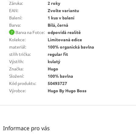
Záruka
:
2 roky
EAN
:
Zvolte variantu
Balení
:
1 kus v balení
Barva
:
Bílá, černá
?
Barva na Fotce
:
odpovídá realitě
Kolekce
:
Limitovaná edice
materiál
:
100% organická bavlna
střih trička
:
regular fit
Výstřih
:
kulatý
Značka
:
Hugo
Složení
:
100% bavlna
Kód produktu
:
50493727
Výrobce
:
Hugo By Hugo Boss
Z
á
p
a
Informace pro vás
t