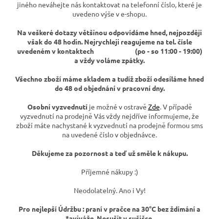
jiného neváhejte nás kontaktovat na telefonní číslo, které je
uvedeno výše v e-shopu.
Na veškeré dotazy většinou odpovídáme hned, nejpozději
však do 48 hodin. Nejrychleji reagujeme na tel. čísle
uvedeném v kontaktech (po - so 11:00 - 19:00)
a vždy voláme zpátky.
Všechno zboží máme skladem a tudíž zboží odesíláme hned
do 48 od objednání v pracovní dny.
Osobní vyzvednutí
je možné v ostravě
Zde
. V případě
vyzvednutí na prodejně Vás vždy nejdříve informujeme, že
zboží máte nachystané k vyzvednutí na prodejně formou sms
na uvedené číslo v objednávce.
Děkujeme za pozornost a teď už směle k nákupu.
Příjemné nákupy :)
Neodolatelný. Ano i Vy!
Pro nejlepší Údržbu : praní v pračce na 30°C bez ždímání a
*aviváže. Nesušit v sušičce.