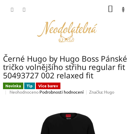
Přejít
NÁKUP
na
obsah
KOŠÍK
Černé Hugo by Hugo Boss Pánské
tričko volnějšího střihu regular fit
50493727 002 relaxed fit
Novinka
Tip
Více barev
Průměrné
Neohodnoceno
Podrobnosti hodnocení
Značka:
Hugo
hodnocení
produktu
je
0,0
z
5
hvězdiček.