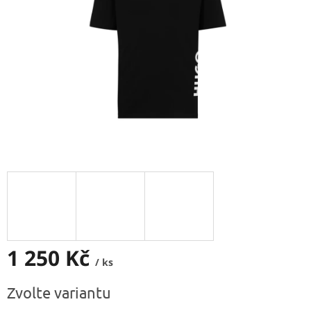
1 250 Kč
/ ks
Měrná
Zvolte variantu
cena: