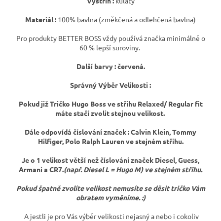
Výstřih :
kulatý
Materiál :
100% bavlna (změkčená a odlehčená bavlna)
Pro produkty BETTER BOSS vždy používá značka minimálně o
60 % lepší suroviny.
Další barvy : červená.
Správný Výběr Velikosti :
Pokud již Tričko Hugo Boss ve střihu Relaxed/ Regular fit
máte stačí zvolit stejnou velikost.
Dále odpovídá číslování značek : Calvin Klein, Tommy
Hilfiger, Polo Ralph Lauren ve stejném střihu.
Je o 1 velikost větší než číslování značek Diesel, Guess,
Armani a CR7.
(např. Diesel L = Hugo M) ve stejném střihu.
Pokud špatně zvolíte velikost nemusíte se děsit tričko Vám
obratem vyměníme. :)
A jestli je pro Vás výběr velikosti nejasný a nebo i cokoliv