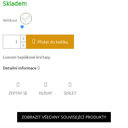
Skladem
cena:
Velikost
Přidat do košíku
Luxusní teplákové kra'tasy.
Detailní informace
ZEPTAT SE
HLÍDAT
SDÍLET
ZOBRAZIT VŠECHNY SOUVISEJÍCÍ PRODUKTY