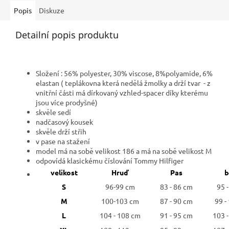
Popis
Diskuze
Detailní popis produktu
Složení : 56% polyester, 30% viscose, 8%polyamide, 6%
elastan ( teplákovna která nedělá žmolky a drží tvar - z
vnitřní části má dírkovaný vzhled-spacer díky kterému
jsou více prodyšné)
skvěle sedí
nadčasový kousek
skvěle drží střih
v pase na stažení
model má na sobě velikost 186 a má na sobě velikost M
odpovídá klasickému číslování Tommy Hilfiger
velikost
Hruď
Pas
b
S
96-99 cm
83 - 86 cm
95 
M
100-103 cm
87 - 90 cm
99 -
L
104 - 108 cm
91 - 95 cm
103 