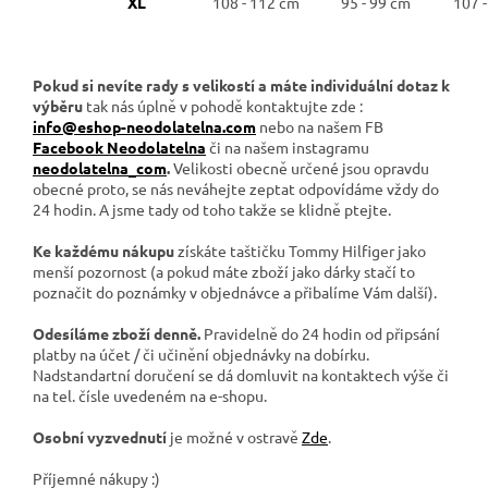
XL
108 - 112 cm
95 - 99 cm
107 
Pokud si nevíte rady s velikostí a máte individuální dotaz k
výběru
tak nás úplně v pohodě kontaktujte zde :
info@eshop-neodolatelna.com
nebo na našem FB
Facebook Neodolatelna
či na našem instagramu
neodolatelna_com
.
Velikosti obecně určené jsou opravdu
obecné proto, se nás neváhejte zeptat odpovídáme vždy do
24 hodin. A jsme tady od toho takže se klidně ptejte.
Ke každému nákupu
získáte taštičku Tommy Hilfiger jako
menší pozornost (a pokud máte zboží jako dárky stačí to
poznačit do poznámky v objednávce a přibalíme Vám další).
Odesíláme zboží denně.
Pravidelně do 24 hodin od připsání
platby na účet / či učinění objednávky na dobírku.
Nadstandartní doručení se dá domluvit na kontaktech výše či
na tel. čísle uvedeném na e-shopu.
Osobní vyzvednutí
je možné v ostravě
Zde
.
Příjemné nákupy :)