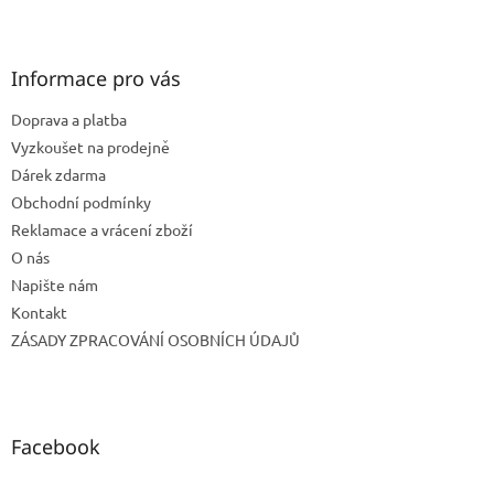
Z
á
p
a
Informace pro vás
t
Doprava a platba
í
Vyzkoušet na prodejně
Dárek zdarma
Obchodní podmínky
Reklamace a vrácení zboží
O nás
Napište nám
Kontakt
ZÁSADY ZPRACOVÁNÍ OSOBNÍCH ÚDAJŮ
Facebook