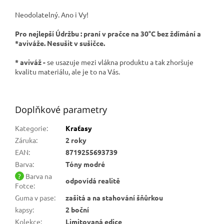
Neodolatelný. Ano i Vy!
Pro nejlepší Údržbu : praní v pračce na 30°C bez ždímání a
*aviváže. Nesušit v sušičce.
* aviváž -
se usazuje mezi vlákna produktu a tak zhoršuje
kvalitu materiálu, ale je to na Vás.
Doplňkové parametry
Kategorie
:
Kraťasy
Záruka
:
2 roky
EAN
:
8719255693739
Barva
:
Tóny modré
?
Barva na
odpovídá realitě
Fotce
:
Guma v pase
:
zašitá a na stahování šňůrkou
kapsy
:
2 boční
Kolekce
:
Limitovaná edice