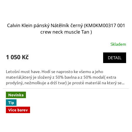
Calvin Klein pánský Nátělník černý (KM0KM00317 001
crew neck muscle Tan )
Skladem
1 050 Kč
DETAIL
Letošní must have. Hodí se naprosto ke všemu a jeho
materiál,který je složený z 50% bavlna a z 50% modal( extra
prodyšný, nežmolkuje a drží tvar) je prostě materiál na který se...
Novinka
Tip
Více barev