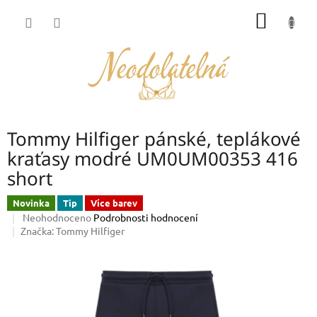
Přejít
NÁKUP
na
obsah
KOŠÍK
Tommy Hilfiger pánské, teplákové
kraťasy modré UM0UM00353 416
short
Novinka
Tip
Více barev
Průměrné
Neohodnoceno
Podrobnosti hodnocení
hodnocení
Značka:
Tommy Hilfiger
produktu
je
0,0
z
5
hvězdiček.