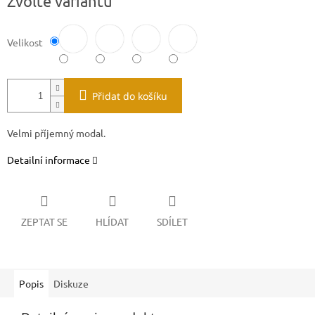
Zvolte variantu
cena:
Velikost
Přidat do košíku
Velmi příjemný modal.
Detailní informace
ZEPTAT SE
HLÍDAT
SDÍLET
Popis
Diskuze