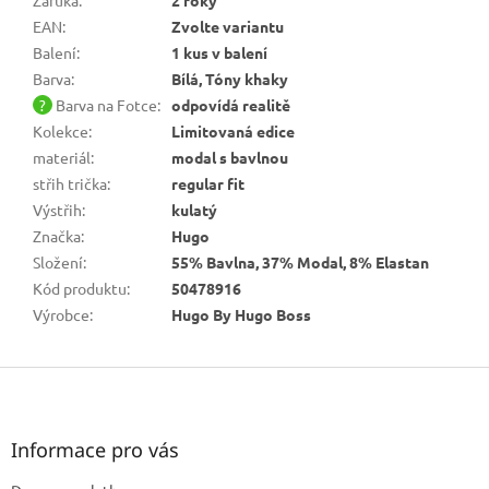
EAN
:
Zvolte variantu
Balení
:
1 kus v balení
Barva
:
Bílá, Tóny khaky
?
Barva na Fotce
:
odpovídá realitě
Kolekce
:
Limitovaná edice
materiál
:
modal s bavlnou
střih trička
:
regular fit
Výstřih
:
kulatý
Značka
:
Hugo
Složení
:
55% Bavlna, 37% Modal, 8% Elastan
Kód produktu
:
50478916
Výrobce
:
Hugo By Hugo Boss
Z
á
p
a
Informace pro vás
t