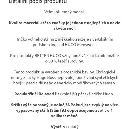
Detailní popis produktu
Velmi příjemný modal.
Kvalita materiálu této značky je jednou z nejlepších a navíc
skvěle sedí.
Tričko volného střihu z měkkého žerzeje s vertikálním
potiskem loga od HUGO Menswear.
Pro produkty BETTER HUGO vždy používá značka minimálně
o 60 % lepší suroviny.
Tento produkt je vyroben z organické bavlny. Ekologické
normy značky Hugo Boss nepovolují používání syntetických
hnojiv, pesticidů nebo geneticky modifikovaných semen.
Regularfit či Relaxed fit
(volnější) pánské tričko Hugo.
Střih : výše popsaný je volnější. Pokud jste zvyklý na více
vypasovaný střih (Slim fit) doporučujeme zvolit o 1
velikost méně.
Výstřih :
kulatý