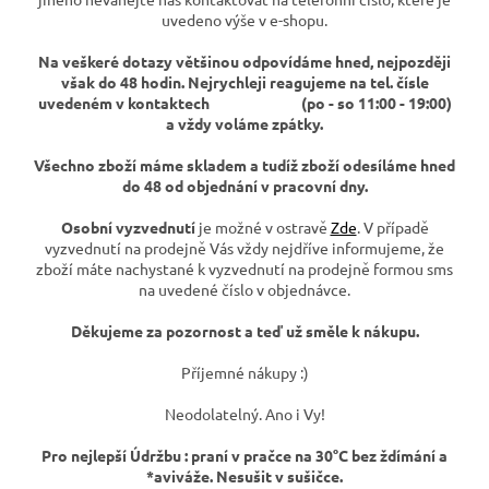
uvedeno výše v e-shopu.
Na veškeré dotazy většinou odpovídáme hned, nejpozději
však do 48 hodin. Nejrychleji reagujeme na tel. čísle
uvedeném v kontaktech (po - so 11:00 - 19:00)
a vždy voláme zpátky.
Všechno zboží máme skladem a tudíž zboží odesíláme hned
do 48 od objednání v pracovní dny.
Osobní vyzvednutí
je možné v ostravě
Zde
. V případě
vyzvednutí na prodejně Vás vždy nejdříve informujeme, že
zboží máte nachystané k vyzvednutí na prodejně formou sms
na uvedené číslo v objednávce.
Děkujeme za pozornost a teď už směle k nákupu.
Příjemné nákupy :)
Neodolatelný. Ano i Vy!
Pro nejlepší Údržbu : praní v pračce na 30°C bez ždímání a
*aviváže. Nesušit v sušičce.