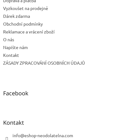
Doprava a platba
í
Vyzkoušet na prodejně
Dárek zdarma
Obchodní podmínky
Reklamace a vrácení zboží
O nás
Napište nám
Kontakt
ZÁSADY ZPRACOVÁNÍ OSOBNÍCH ÚDAJŮ
Facebook
Kontakt
info
@
eshop-neodolatelna.com