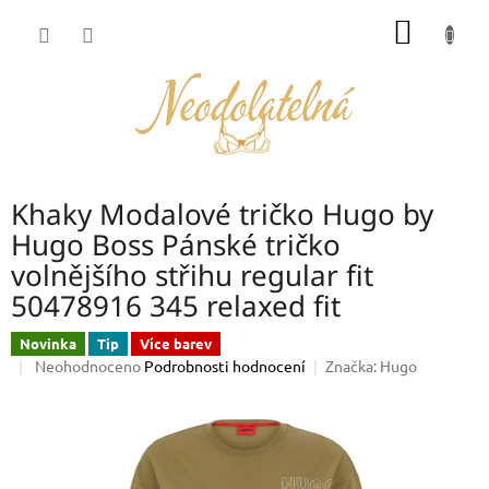
Přejít
NÁKUP
na
obsah
KOŠÍK
Khaky Modalové tričko Hugo by
Hugo Boss Pánské tričko
volnějšího střihu regular fit
50478916 345 relaxed fit
Novinka
Tip
Více barev
Průměrné
Neohodnoceno
Podrobnosti hodnocení
Značka:
Hugo
hodnocení
produktu
je
0,0
z