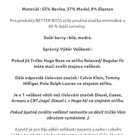
Materiál : 55% Bavlna, 37% Modal, 8% Elastan
Pro produkty BETTER BOSS vždy používá značka minimálně o
60 % lepší suroviny.
Další barvy : bílá, modrá.
Správný Výběr Velikosti :
Pokud již Tričko Hugo Boss ve střihu Relaxed/ Regular fit
máte stačí zvolit stejnou velikost.
Dále odpovídá číslování značek : Calvin Klein, Tommy
Hilfiger, Polo Ralph Lauren ve stejném střihu.
Je o 1 velikost větší než číslování značek Diesel, Guess,
Armani a CR7.
(např. Diesel L = Hugo M) ve stejném střihu.
Pokud špatně zvolíte velikost nemusíte se děsit tričko Vám
obratem vyměníme. :)
A jestli je pro Vás výběr velikosti nejasný a nebo i cokoliv
jiného neváhejte nás kontaktovat na telefonní číslo, které je