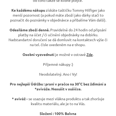
od toho takže se klidně ptejte.
Ke každému nákupu
získáte taštičku Tommy Hilfiger jako
menší pozornost (a pokud máte zboží jako dárky stačí to
poznačit do poznámky v objednávce a přibalíme Vám další).
Odesíláme zboží denně.
Pravidelně do 24 hodin od připsání
platby na účet / či učinění objednávky na dobírku.
Nadstandartní doručení se dá domluvit na kontaktech výše či
na tel. čísle uvedeném na e-shopu.
Osobní vyzvednutí
je možné v ostravě
Zde
.
Příjemné nákupy :)
Neodolatelný. Ano i Vy!
Pro nejlepší Údržbu : praní v pračce na 30°C bez ždímání a
*aviváže. Nesušit v sušičce.
* aviváž -
se usazuje mezi vlákna produktu a tak zhoršuje
kvalitu materiálu, ale je to na Vás.
Složení : 100% Balvna