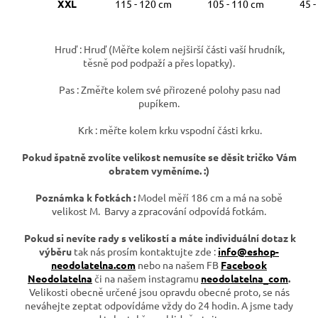
XXL
115 - 120 cm
105 - 110 cm
45 -
Hruď :
Hruď (Měřte kolem nejširší části vaší hrudník,
těsně pod podpaží a přes lopatky).
Pas :
Změřte kolem své přirozené polohy pasu nad
pupíkem.
Krk : měřte kolem krku vspodní části krku.
Pokud špatně zvolíte velikost nemusíte se děsit tričko Vám
obratem vyměníme. :)
Poznámka k fotkách :
Model měří 186 cm a má na sobě
velikost M. Barvy a zpracování odpovídá fotkám.
Pokud si nevíte rady s velikostí a máte individuální dotaz k
výběru
tak nás prosím kontaktujte zde :
info@eshop-
neodolatelna.com
nebo na našem FB
Facebook
Neodolatelna
či na našem instagramu
neodolatelna_com
.
Velikosti obecně určené jsou opravdu obecné proto, se nás
neváhejte zeptat odpovídáme vždy do 24 hodin. A jsme tady