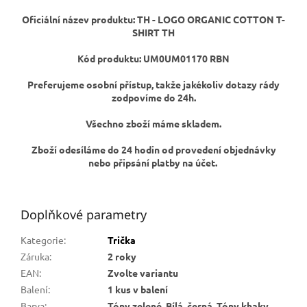
Oficiální název produktu: TH -
LOGO ORGANIC COTTON T-
SHIRT TH
Kód produktu:
UM0UM01170 RBN
Preferujeme osobní přístup, takže jakékoliv dotazy rády
zodpovíme do 24h.
Všechno zboží máme skladem.
Zboží odesíláme do 24 hodin od provedení objednávky
nebo připsání platby na účet.
Doplňkové parametry
Kategorie
:
Trička
Záruka
:
2 roky
EAN
:
Zvolte variantu
Balení
:
1 kus v balení
Barva
:
Tóny zelené, Bílá, černá, Tóny khaky