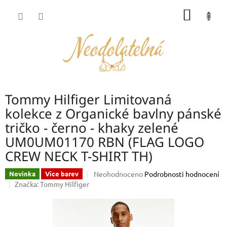
Přejít
NÁKUP
na
obsah
KOŠÍK
Tommy Hilfiger Limitovaná
kolekce z Organické bavlny pánské
tričko - černo - khaky zelené
UM0UM01170 RBN (FLAG LOGO
CREW NECK T-SHIRT TH)
Průměrné
Neohodnoceno
Podrobnosti hodnocení
Novinka
Více barev
hodnocení
Značka:
Tommy Hilfiger
produktu
je
0,0
z