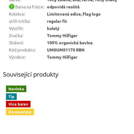
?
Barva na Fotce
:
odpovídá realitě
Kolekce
:
Limitovaná edice, Flag logo
střih trička
:
regular fit
Výstřih
:
kulatý
Značka
:
Tommy Hilfiger
Složení
:
100% organická bavlna
Kód produktu
:
UM0UM01170 RBN
Výrobce
:
Tommy Hilfiger
Související produkty
Novinka
Tip
Více barev
Do soupravy