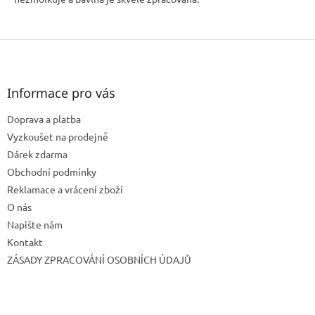
Z
á
p
a
Informace pro vás
t
Doprava a platba
í
Vyzkoušet na prodejně
Dárek zdarma
Obchodní podmínky
Reklamace a vrácení zboží
O nás
Napište nám
Kontakt
ZÁSADY ZPRACOVÁNÍ OSOBNÍCH ÚDAJŮ