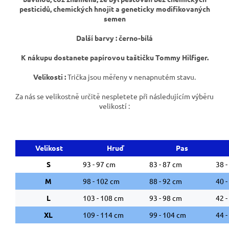
pesticidů, chemických hnojit a geneticky modifikovaných
semen
Další barvy : černo-bílá
K nákupu dostanete papírovou taštičku Tommy Hilfiger.
Velikosti :
Trička jsou měřeny v nenapnutém stavu.
Za nás se velikostně určitě nespletete při následujícím výběru
velikostí :
Velikost
Hruď
Pas
S
93 - 97 cm
83 - 87 cm
38 -
M
98 - 102 cm
88 - 92 cm
40 -
L
103 - 108 cm
93 - 98 cm
42 -
XL
109 - 114 cm
99 - 104 cm
44 -