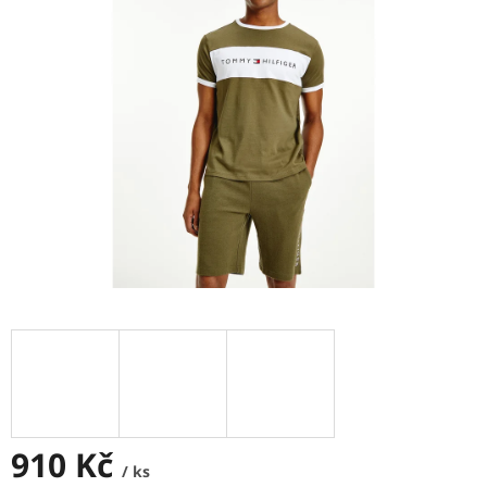
5
hvězdiček.
910 Kč
/ ks