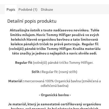
Popis
Podobné (1)
Diskuze
Detailní popis produktu
Aktualizujte šatník s touto nadčasovou novinkou. Tuhle
limitku milujem. Navíc Tommy Hilfiger používá ve svých
kolekcích hlavně organickou bavlnou a tato limitovaná
kolekce pánských triček to právě potvrzuje. Regular fil
(volnější) pánské tričko Tommy Hilfiger. Kvalita materiálu
této značky je jednou z nejlepších a navíc skvěle sedí.
Regular fit
(volnější) pánské tričko Tommy Hilfiger.
Střih :
Regular fit (rovný střih)
Materiál :
mercerovaná 100% Organická bavlna (změkčená a
odlehčená bavlna)
- Organická bavlna -
Je materiál, který je samostatně certifikovaný organickou
bavlnou, což znamená, že byl pěstován bez chemických