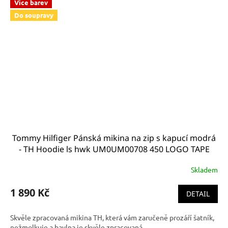
Více barev
Do soupravy
Tommy Hilfiger Pánská mikina na zip s kapucí modrá
- TH Hoodie ls hwk UM0UM00708 450 LOGO TAPE
HOODY
Skladem
1 890 Kč
DETAIL
Skvěle zpracovaná mikina TH, která vám zaručeně prozáří šatník,
nežmolkuje a bavlna je skvěle zpracovaná.