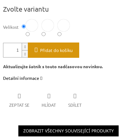
Měrná
Zvolte variantu
cena:
Velikost
Přidat do košíku
Aktualizujte šatník s touto nadčasovou novinkou.
Detailní informace
ZEPTAT SE
HLÍDAT
SDÍLET
ZOBRAZIT VŠECHNY SOUVISEJÍCÍ PRODUKTY