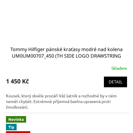
Tommy Hilfiger pánské kraťasy modré nad kolena
UM0UM00707_450 (TH SIDE LOGO DRAWSTRING
SHORTS)
Skladem
1 450 Kč
DETAIL
Kousek, který skvěle prozáří Váš šatník a rozhodně by v něm
neměl chybět. Extrémně příjemná bavlna upravená proti
žmolkování.
Novinka
Tip