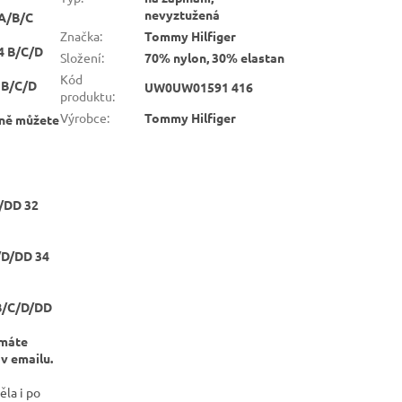
nevyztužená
A/B/C
Značka
:
Tommy Hilfiger
34 B/C/D
Složení
:
70% nylon, 30% elastan
Kód
6 B/C/D
UW0UW01591 416
produktu
:
Výrobce
:
Tommy Hilfiger
lně můžete
/DD 32
C/D/DD 34
B/C/D/DD
emáte
v emailu.
ěla i po