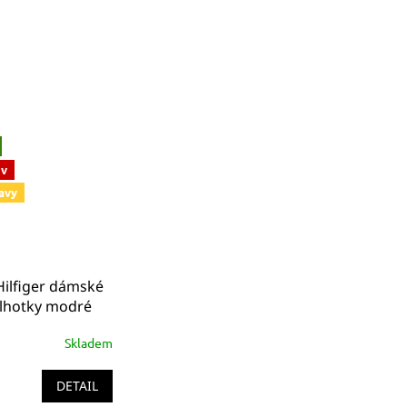
ev
avy
ilfiger dámské
alhotky modré
1567 416
Skladem
DETAIL