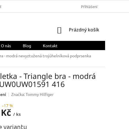
ARMA
OBCHODNÍ PODMÍNKY
REKLAMACE A VRÁCENÍ ZBOŽÍ
Přihlášení
NÁKUPNÍ
Prázdný košík
KOŠÍK
O nás
Blog
Kontakt
ra - modrá nevyztužená trojúhelníková podprsenka
tka - Triangle bra - modrá
ka UW0UW01591 416
ení
Značka:
Tommy Hilfiger
–17 %
 Kč
/ ks
e variantu