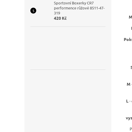
Sportovní Boxerky CR7
performence růžové 8511-47-
319
420 Kč
Poku
M
L
-
vyz
P