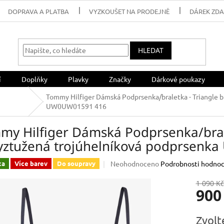
DOPRAVA A PLATBA
VYZKOUŠET NA PRODEJNĚ
DÁREK ZD
HLEDAT
í
Doplňky
Plavky
Značky
Dárkové poukazy
Tommy Hilfiger Dámská Podprsenka/braletka - Triangle b
UW0UW01591 416
my Hilfiger Dámská Podprsenka/brale
yztužená trojúhelníková podprsen
Průměrné
Neohodnoceno
Podrobnosti hodnoc
ka
Více barev
Do soupravy
hodnocení
produktu
1 090 Kč
900
je
0,0
z
Měrná
Zvolt
5
cena: