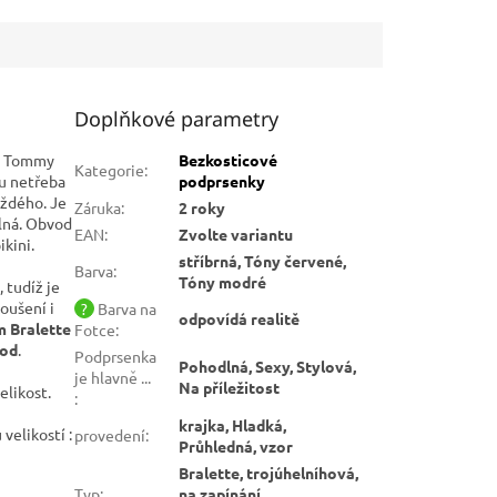
Doplňkové parametry
ky Tommy
Bezkosticové
Kategorie
:
ou netřeba
podprsenky
aždého. Je
Záruka
:
2 roky
elná. Obvod
EAN
:
Zvolte variantu
ikini.
stříbrná, Tóny červené,
Barva
:
Tóny modré
 tudíž je
koušení i
?
Barva na
odpovídá realitě
m Bralette
Fotce
:
vod
.
Podprsenka
Pohodlná, Sexy, Stylová,
je hlavně ...
Na příležitost
likost.
:
krajka, Hladká,
velikostí :
provedení
:
Průhledná, vzor
Bralette, trojúhelníhová,
Typ
:
na zapínání,