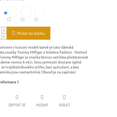
Přidat do košíku
portovní v luxusní modré barvě je tato dámská
ka značky Tommy Hilfiger z kolekce Fashion - limited
 Tommy Hilfiger je značka kterou netřeba představovat
ejdeme rovnou k věci. Svou jemností dostane úplně
 Je trojúhelníkového střihu, bez vyztužení, a bez
amínka jsou nastavitelná. Obvod je na zapínání.
 informace
ZEPTAT SE
HLÍDAT
SDÍLET