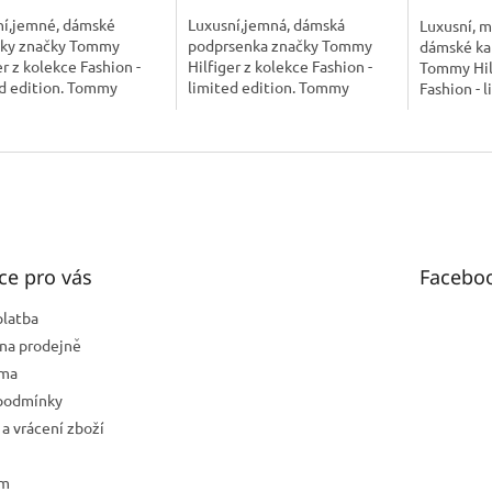
ní,jemné, dámské
Luxusní,jemná, dámská
Luxusní, m
tky značky Tommy
podprsenka značky Tommy
dámské ka
er z kolekce Fashion -
Hilfiger z kolekce Fashion -
Tommy Hilf
ed edition. Tommy
limited edition. Tommy
Fashion - l
er je značka kterou
Hilfiger je značka kterou
Tommy Hilf
a představovat a tak
netřeba představovat a tak
kterou ne
me rovnou k věci.
přejdeme rovnou k věci....
a tak přej
ce pro vás
Facebo
platba
na prodejně
rma
podmínky
a vrácení zboží
ám