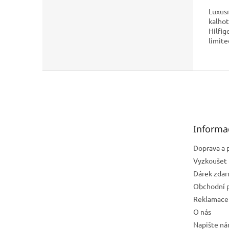
Luxus
kalho
Hilfig
limit
Hilfig
netřeb
přejde
Z
Svou...
á
p
a
t
Informa
í
Doprava a 
Vyzkoušet 
Dárek zda
Obchodní 
Reklamace 
O nás
Napište n