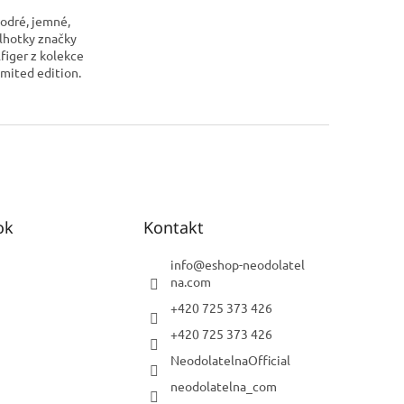
odré, jemné,
lhotky značky
iger z kolekce
imited edition.
iger je značka
třeba představovat
deme rovnou k...
ok
Kontakt
info
@
eshop-neodolatel
na.com
+420 725 373 426
+420 725 373 426
NeodolatelnaOfficial
neodolatelna_com