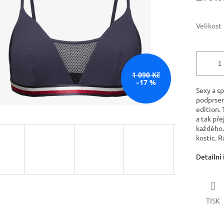
hvězdiček.
Velikost
1 090 Kč
–17 %
Sexy a s
podprsen
edition.
a tak př
každého.
kostic. R
Detailní
TISK