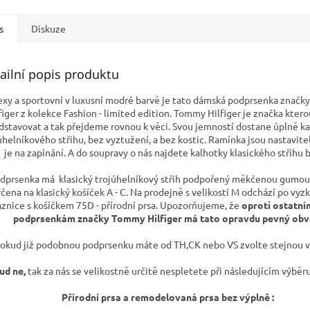
s
Diskuze
ailní popis produktu
exy a sportovní v luxusní modré barvě je tato dámská podprsenka znač
figer z kolekce Fashion - limited edition. Tommy Hilfiger je značka kter
dstavovat a tak přejdeme rovnou k věci. Svou jemností dostane úplně k
úhelníkového střihu, bez vyztužení, a bez kostic. Ramínka jsou nastavit
je na zapínání. A do soupravy o nás najdete kalhotky klasického střihu b
dprsenka má klasický trojúhelníkový střih podpořený měkčenou gumou,
rčena na klasický košíček A - C. Na prodejně s velikostí M odchází po vyz
znice s košíčkem 75D - přírodní prsa. Upozorňujeme, že
oproti ostatní
podprsenkám značky Tommy Hilfiger má tato opravdu pevný ob
okud již podobnou podprsenku máte od TH,CK nebo VS zvolte stejnou ve
ud ne,
tak za nás se velikostně určitě nespletete při následujícím výběru 
Přírodní prsa a remodelovaná prsa bez výplně :