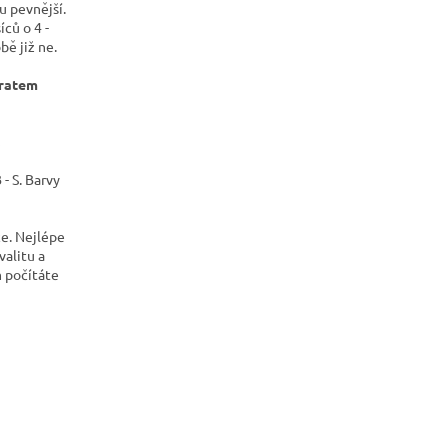
u pevnější.
ců o 4 -
bě již ne.
bratem
.
- S. Barvy
e. Nejlépe
valitu a
m počítáte