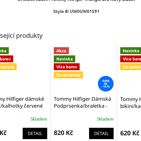
Style #: UW0UW01591
sející produkty
nka
Akce
Novinka
 barev
Novinka
Více bar
oupravy
Více barev
Do soupr
Do soupravy
1 010
Kč
–18 %
y Hilfiger dámské
Tommy Hilfiger Dámská
Tommy H
i/kalhotky červené
Podprsenka/braletka -
bikini/k
W01567 611
Triangle bra - červená
UW0UW0
Skladem
Skladem
nevyztužená
trojúhelníková
 Kč
820 Kč
620 Kč
podprsenka
DETAIL
DETAIL
UW0UW01591 611