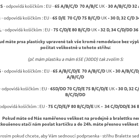
S
- odpovídá košíčkům : EU -
65 A/B/C/D 70 A/B/C
UK -
30 A/B/C/D 32 
M
- odpovídá košíčkům : EU -
65 D/E
70 C/D 75 B/C/D
UK
- 30 D, 32 C/D 
L
- odpovídá košíčkům : EU -
75 C/D/E 80 B/C/D
UK
- 32 D, 34 C/D/DD 3
d máte prsa plasticky upravené tak vše kromě remodelace bez výp
počítat velikostně u tohoto střihu:
(př. mám plastiku a mám 65E (30DD) tak zvolím S:
S
- odpovídá košíčkům : EU -
65 A/B/C/D/E 70 A/B/C/D
UK
- 30 A/B/C/D
A/B/C/D
- odpovídá košíčkům : EU -
65D/DD
70 C/D/E 75 B/C/D/E
UK
- 30 D, 32 
B/C/D/DD
 odpovídá košíčkům : EU -
75 C/D/E/F 80 B/C/D/E
UK
- 34 C/D/DD/E 36 
Pokud máte od Nás naměřenou velikost na prodejně a bralettku n
koušenou stačí nám poslat kartičku a do 24h. máte přesnou velikost 
rosím pokud chcete, aby Vám sednoucí podprsenka - střihu Bralette sed