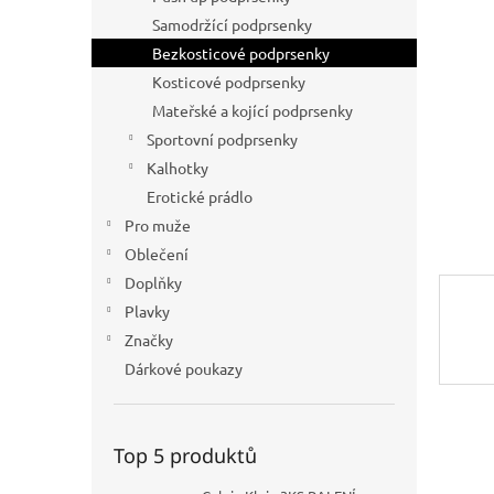
a
Samodržící podprsenky
n
Bezkosticové podprsenky
e
Kosticové podprsenky
l
Mateřské a kojící podprsenky
Sportovní podprsenky
Kalhotky
Erotické prádlo
Pro muže
Oblečení
Doplňky
Plavky
Značky
Dárkové poukazy
Top 5 produktů