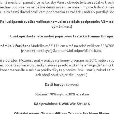
ích 2 měsících pamatujte na to, aby Vám v obvodu byla ze začátku troch
šechny podprsenky na běžné denní nošení se nošením povolí do 2-3 měsí
.Je to častý důvod proč Vám podprsenka ze začátku sedí a v pozdější do
Pokud špatně zvolíte velikost nemusíte se děsit podprsenku Vám o
vyměníme. :)
K nákupu dostanete malou papírovou taštičku Tommy Hilfiger
námka k fotkách :
Modelka měří 176 cm a má na sobě velikost 32B/70B 
je skutečnosti sytější,zpracování odpovídá fotkám.
í a údržba :
Možnost prát v pračce na jemný program na 30°C nebo v ruc
ez použití aviváže či sušičky ( aviváž prádlo roztáhne a "vygajdá" a ničí k
žnost materiálu a sušička prádlo díky teplotnímu šoku srazí).Pokud s tí
tak obojí používejte dle libosti :)
Další barvy :
červená
Složení : 70% nylon, 30% elastan
Kód produktu :
UW0UW01591 416
Oficiální název : Tommy Hilfiger Triangle Bra Navy Blazer