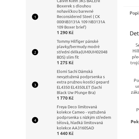
Calvin Klein 3KS BALENÍ
Boxerek s dlouhou
nohavičkou barevné
Popi
Reconsidered Steel ( CK
000NB3131A 109 NB3131A
109 Boxer brief)
Det
1 290 Kč
Tommy Hilfiger pánské
S
plavky/bermudy modré
Hil
střední délka(UM0UM02048
pře
BDS) slim fit
troj
1 275 Kč
Elomi Sachi Dámská
nevyztužená podprsenka s
Po
extra pružnou kosticí gepard
u
EL4350 EL4350LET (Sachi
záka
Black Uw Plunge Bra)
1 770 Kč
Freya Deco limitovaná
P
kolekce Cameo - vyztužená
podprsenka s nízkým středem
Pok
tělová, hladká limitovaná
kolekce AA3160SAD
1 440 Kč