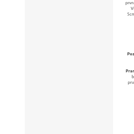
prvn
V
5cm
Poz
Pran
b
pru