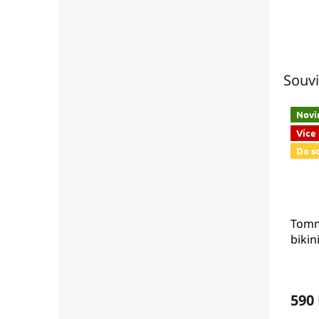
Souvi
Novi
Více
Do s
Tomm
bikin
UW0U
590