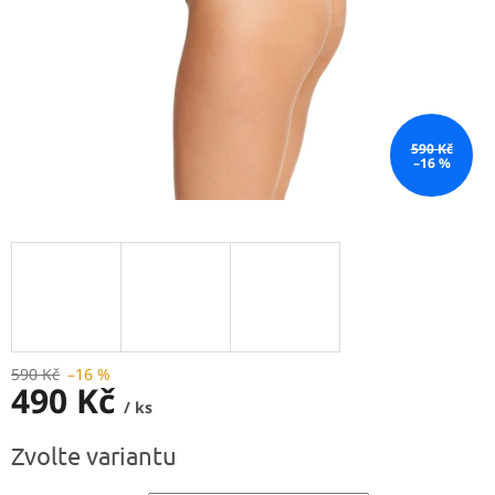
590 Kč
–16 %
590 Kč
–16 %
490 Kč
/ ks
Měrná
Zvolte variantu
cena: