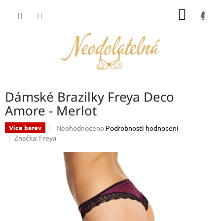
Přejít
NÁKUP
na
obsah
KOŠÍK
Dámské Brazilky Freya Deco
Amore - Merlot
Průměrné
Neohodnoceno
Podrobnosti hodnocení
Více barev
hodnocení
Značka:
Freya
produktu
je
0,0
z
5
hvězdiček.