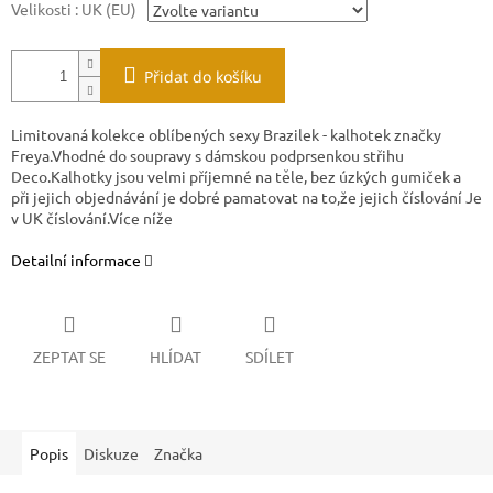
Velikosti : UK (EU)
Přidat do košíku
Limitovaná kolekce oblíbených sexy Brazilek - kalhotek značky
Freya.Vhodné do soupravy s dámskou podprsenkou střihu
Deco.Kalhotky jsou velmi příjemné na těle, bez úzkých gumiček a
při jejich objednávání je dobré pamatovat na to,že jejich číslování Je
v UK číslování.Více níže
Detailní informace
ZEPTAT SE
HLÍDAT
SDÍLET
Popis
Diskuze
Značka