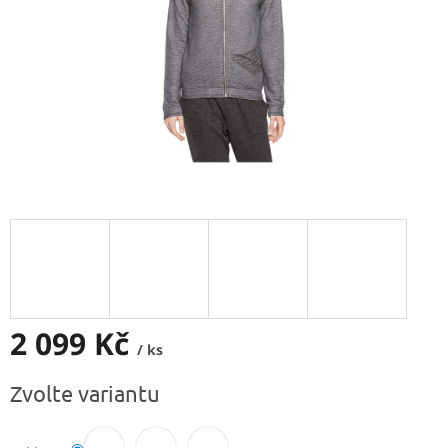
2 099 Kč
/ ks
Měrná
Zvolte variantu
cena: