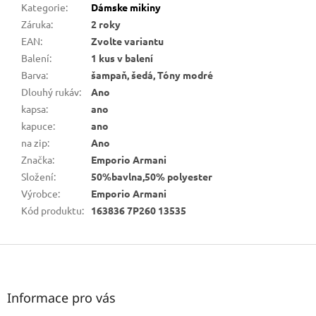
Kategorie
:
Dámske mikiny
Záruka
:
2 roky
EAN
:
Zvolte variantu
Balení
:
1 kus v balení
Barva
:
šampaň, šedá, Tóny modré
Dlouhý rukáv
:
Ano
kapsa
:
ano
kapuce
:
ano
na zip
:
Ano
Značka
:
Emporio Armani
Složení
:
50%bavlna,50% polyester
Výrobce
:
Emporio Armani
Kód produktu
:
163836 7P260 13535
Z
á
p
a
Informace pro vás
t