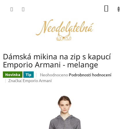
Přejít
NÁKUP
na
obsah
KOŠÍK
Dámská mikina na zip s kapucí
Emporio Armani - melange
Průměrné
Neohodnoceno
Podrobnosti hodnocení
Novinka
Tip
hodnocení
Značka:
Emporio Armani
produktu
je
0,0
z
5
hvězdiček.