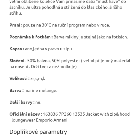
velmi oblíbené kolekce Vám přinášíme další "must have" do
šatníku. Je ultra pohodlná a střižená do klasického, širšího
střihu.
Praní :
pouze na 30°C na ruční program nebo v ruce.
Poznámka k fotkám :
Barva mikiny je stejná jako na fotkách.
Kapsa :
ano,jedna v pravo u zipu
Složení
: 50% balvna, 50% polyester ( velmi příjemný materiál
na nošení . Drží tver a nežmolkuje)
Velikosti :
xs,s,m,l.
Barva :
marine melange.
Další barvy :
ne.
Oficiální název
: 163836 7P260 13535 Jacket with zip& hood
- loungewear Emporio Armani
Doplňkové parametry