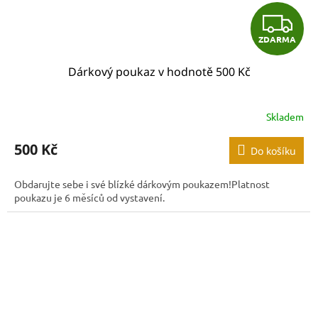
Z
ZDARMA
D
Dárkový poukaz v hodnotě 500 Kč
A
R
Skladem
M
500 Kč
Do košíku
A
Obdarujte sebe i své blízké dárkovým poukazem!Platnost
poukazu je 6 měsíců od vystavení.