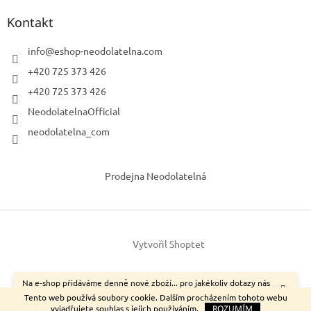
Kontakt
info
@
eshop-neodolatelna.com
+420 725 373 426
+420 725 373 426
NeodolatelnaOfficial
neodolatelna_com
Prodejna Neodolatelná
Vytvořil Shoptet
Na e-shop přidáváme denně nové zboží... pro jakékoliv dotazy nás
Copyright 2026
neodolatelna.com
. Všechna práva vyhrazena.
neváhejte kontaktovat.
Tento web používá soubory cookie. Dalším procházením tohoto webu
vyjadřujete souhlas s jejich používáním.
ROZUMÍM