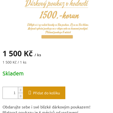
1 500 Kč
/ ks
Měrná
1 500 Kč / 1 ks
cena:
Skladem
Přidat do košíku
Obdarujte sebe i své blízké dárkovým poukazem!
Platnost poukazu je 6 měsíců od vystavení.