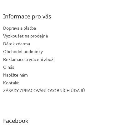
á
p
a
Informace pro vás
t
Doprava a platba
í
Vyzkoušet na prodejně
Dárek zdarma
Obchodní podmínky
Reklamace a vrácení zboží
O nás
Napište nám
Kontakt
ZÁSADY ZPRACOVÁNÍ OSOBNÍCH ÚDAJŮ
Facebook