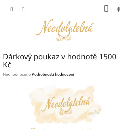
Přejít
NÁKUP
na
obsah
KOŠÍK
Dárkový poukaz v hodnotě 1500
Kč
Průměrné
Neohodnoceno
Podrobnosti hodnocení
hodnocení
produktu
je
0,0
z
5
hvězdiček.