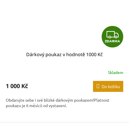
Z
ZDARMA
D
Dárkový poukaz v hodnotě 1000 Kč
A
R
Skladem
M
1 000 Kč
Do košíku
A
Obdarujte sebe i své blízké dárkovým poukazem!Platnost
poukazu je 6 měsíců od vystavení.
Z