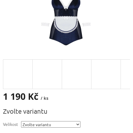
1 190 Kč
/ ks
Měrná
Zvolte variantu
cena:
Velikost