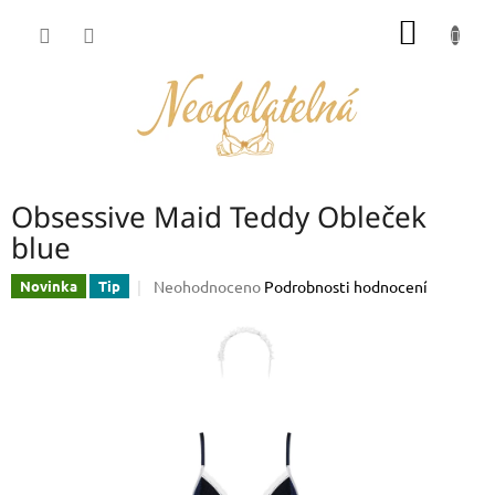
Přejít
NÁKUP
na
obsah
KOŠÍK
Obsessive Maid Teddy Obleček
blue
Průměrné
Neohodnoceno
Podrobnosti hodnocení
Novinka
Tip
hodnocení
produktu
je
0,0
z
5
hvězdiček.