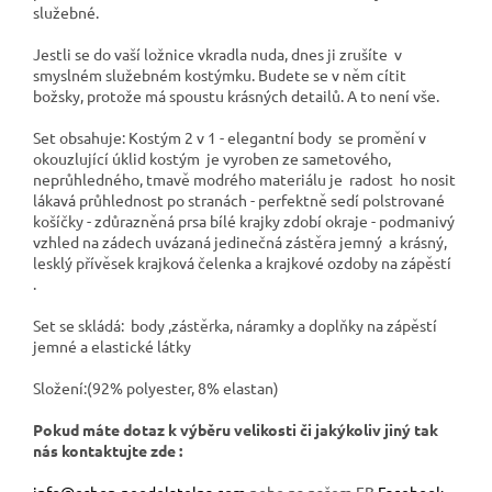
služebné.
Jestli se do vaší ložnice vkradla nuda, dnes ji zrušíte v
smyslném služebném kostýmku. Budete se v něm cítit
božsky, protože má spoustu krásných detailů. A to není vše.
Set obsahuje: Kostým 2 v 1 - elegantní body se promění v
okouzlující úklid kostým je vyroben ze sametového,
neprůhledného, ​​tmavě modrého materiálu je radost ho nosit
lákavá průhlednost po stranách - perfektně sedí polstrované
košíčky - zdůrazněná prsa bílé krajky zdobí okraje - podmanivý
vzhled na zádech uvázaná jedinečná zástěra jemný a krásný,
lesklý přívěsek krajková čelenka a krajkové ozdoby na zápěstí
.
Set se skládá: body ,zástěrka, náramky a doplňky na zápěstí
jemné a elastické látky
Složení:(92% polyester, 8% elastan)
Pokud máte dotaz k výběru velikosti či jakýkoliv jiný tak
nás kontaktujte zde :
info@eshop-neodolatelna.com
nebo na našem FB
Facebook