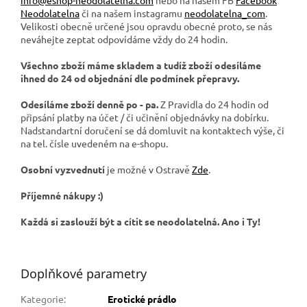
Neodolatelna
či na našem instagramu
neodolatelna_com
.
Velikosti obecně určené jsou opravdu obecné proto, se nás
neváhejte zeptat odpovídáme vždy do 24 hodin.
Všechno zboží máme skladem a tudíž zboží odesíláme
ihned do 24 od objednání dle podmínek přepravy.
Odesíláme zboží denně po - pa.
Z Pravidla do 24 hodin od
připsání platby na účet / či učinění objednávky na dobírku.
Nadstandartní doručení se dá domluvit na kontaktech výše, či
na tel. čísle uvedeném na e-shopu.
Osobní vyzvednutí
je možné v Ostravě
Zde
.
Příjemné nákupy :)
Každá si zaslouží být a cítit se neodolatelná. Ano i Ty!
Doplňkové parametry
Kategorie
:
Erotické prádlo