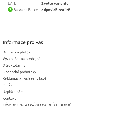
EAN
:
Zvolte variantu
?
Barva na Fotce
:
odpovídá realitě
Z
á
p
a
Informace pro vás
t
Doprava a platba
í
Vyzkoušet na prodejně
Dárek zdarma
Obchodní podmínky
Reklamace a vrácení zboží
O nás
Napište nám
Kontakt
ZÁSADY ZPRACOVÁNÍ OSOBNÍCH ÚDAJŮ