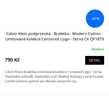
–21 %
Calvin Klein podprsenka - Braletka - Modern Cotton -
Limitovaná kolekce Censored Logo - černá CK QF1879
EJ1
Skladem
790 Kč
DETAIL
Calvin Klein braletka Limitovaná kolekce Censored Logo - černá.
Maximální pohodlí. Maximální styl. Skvělej stylovej a sexy kousek
s velmi jemnou gumou po obvodu, boxerem na...
Z
á
p