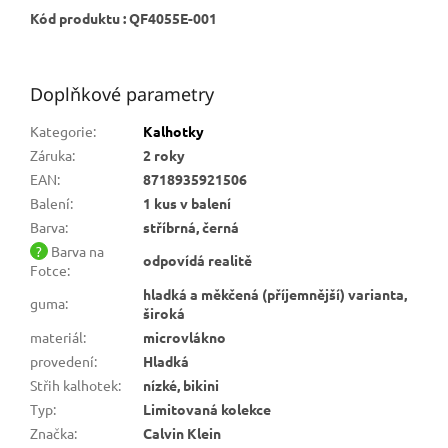
Kód produktu : QF4055E-001
Doplňkové parametry
Kategorie
:
Kalhotky
Záruka
:
2 roky
EAN
:
8718935921506
Balení
:
1 kus v balení
Barva
:
stříbrná, černá
?
Barva na
odpovídá realitě
Fotce
:
hladká a měkčená (příjemnější) varianta,
guma
:
široká
materiál
:
microvlákno
provedení
:
Hladká
Střih kalhotek
:
nízké, bikini
Typ
:
Limitovaná kolekce
Značka
:
Calvin Klein