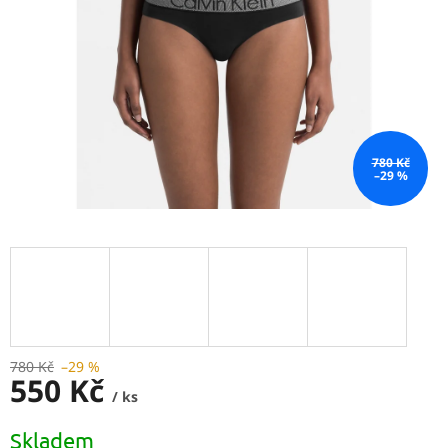
780 Kč
–29 %
780 Kč
–29 %
550 Kč
/ ks
Měrná
Skladem
cena: