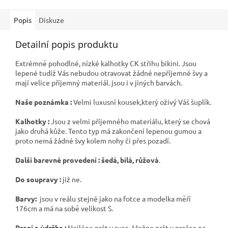
Popis
Diskuze
Detailní popis produktu
Extrémně pohodlné, nízké kalhotky CK střihu bikini. Jsou
lepené tudíž Vás nebudou otravovat žádné nepříjemné švy a
mají velice příjemný materiál. jsou i v jiných barvách.
Naše poznámka :
Velmi luxusní kousek,který oživý Váš šuplík.
Kalhotky :
Jsou z velmi příjemného materiálu, který se chová
jako druhá kůže. Tento typ má zakončení lepenou gumou a
proto nemá žádné švy kolem nohy či přes pozadí.
Další barevné provedení : šedá, bílá, růžová
.
Do soupravy :
již ne.
Barvy:
jsou v reálu stejné jako na fotce a modelka měří
176cm a má na sobě velikost S.
Praní a údržba :
Nejlépe prát v ruce. Možno prát v pračce na