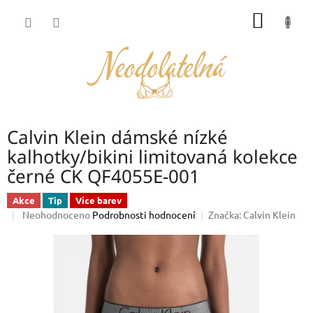
Přejít
NÁKUP
na
obsah
KOŠÍK
Calvin Klein dámské nízké
kalhotky/bikini limitovaná kolekce
černé CK QF4055E-001
Akce
Tip
Více barev
Průměrné
Neohodnoceno
Podrobnosti hodnocení
Značka:
Calvin Klein
hodnocení
produktu
je
0,0
z
5
hvězdiček.