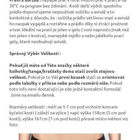
30°C na program bez ždímání . Kvůli delší výdrži spodního
prádla doporučujeme nepoužívat sušičku a aviváž a to
konkrétně z důvodu, že : sušička prádlo většinou srazí a aviváž
ho naopak vygajdá a roztáhne a prádlo díky ní ztrácí pružnost
a tvar. Ideální na praní je jelen v gelu ( voní naprosto jinak než
ten jelen v kostce), marsejské mýdlo a nebo jakékoliv prací
gely, které neobsahují aviváž.
Správný Výběr Velikosti :
Pokud již máte od Této značky některé
kalhotky/tanga/kraťásky doma stačí zvolit stejnou
velikost.
Pokud je to Váš
první kousek
stačí se
orientovat
podle tabulky v příloze nebo podle rozměrů níže.
Pokud
toto info není dostačující je zde ještě kontaktní formulář.
Jsme na emailu denně.
Rozměry velikostí : měří se 5-7 cm pod vrchním koncem
kyčelní kosti ( záleží na výšce ) např. výška 158cm (5 cm pod
kostí), výška 167cm (7 cm pod kostí) přesné místo měření viz
foto