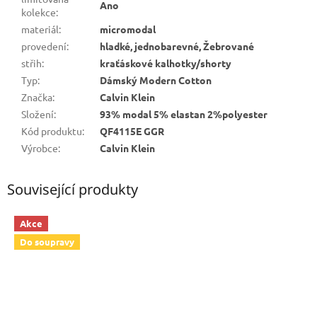
Ano
kolekce
:
materiál
:
micromodal
provedení
:
hladké, jednobarevné, Žebrované
střih
:
kraťáskové kalhotky/shorty
Typ
:
Dámský Modern Cotton
Značka
:
Calvin Klein
Složení
:
93% modal 5% elastan 2%polyester
Kód produktu
:
QF4115E GGR
Výrobce
:
Calvin Klein
Související produkty
Akce
Do soupravy