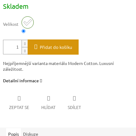
Měrná
Skladem
cena:
Velikost
Přidat do košíku
Nejpříjemnější varianta materiálu Modern Cotton. Luxusní
záležitost.
Detailní informace
ZEPTAT SE
HLÍDAT
SDÍLET
Popis
Diskuze