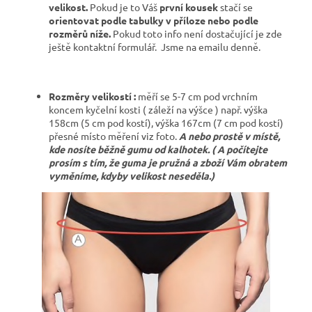
velikost.
Pokud je to Váš
první kousek
stačí se
orientovat podle tabulky v příloze nebo podle
rozměrů níže.
Pokud toto info není dostačující je zde
ještě kontaktní formulář.
Jsme na emailu denně.
Rozměry velikostí :
měří se 5-7 cm pod vrchním
koncem kyčelní kosti ( záleží na výšce ) např. výška
158cm (5 cm pod kostí), výška 167cm (7 cm pod kostí)
přesné místo měření viz foto.
A nebo prostě v místě,
kde nosíte běžně gumu od kalhotek. ( A počítejte
prosím s tím, že guma je pružná a zboží Vám obratem
vyměníme, kdyby velikost neseděla.)