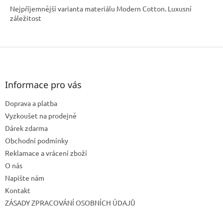
Nejpříjemnější varianta materiálu Modern Cotton. Luxusní
záležitost
Z
á
p
a
Informace pro vás
t
Doprava a platba
í
Vyzkoušet na prodejně
Dárek zdarma
Obchodní podmínky
Reklamace a vrácení zboží
O nás
Napište nám
Kontakt
ZÁSADY ZPRACOVÁNÍ OSOBNÍCH ÚDAJŮ