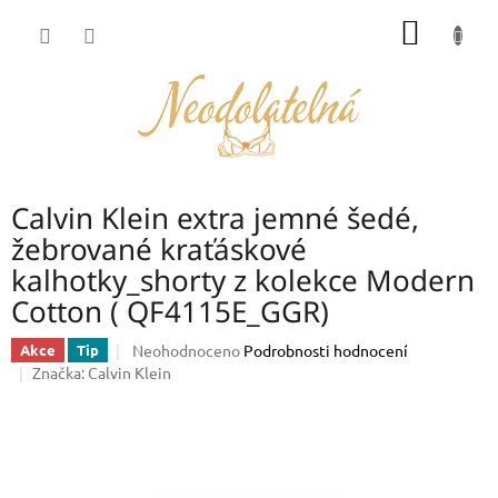
Přejít
NÁKUP
na
obsah
KOŠÍK
Calvin Klein extra jemné šedé,
žebrované kraťáskové
kalhotky_shorty z kolekce Modern
Cotton ( QF4115E_GGR)
Průměrné
Neohodnoceno
Podrobnosti hodnocení
Akce
Tip
hodnocení
Značka:
Calvin Klein
produktu
je
0,0
z
5
hvězdiček.