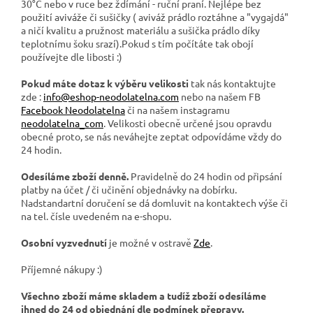
30°C nebo v ruce bez ždímání - ruční praní. Nejlépe bez
použití aviváže či sušičky ( aviváž prádlo roztáhne a "vygajdá"
a ničí kvalitu a pružnost materiálu a sušička prádlo díky
teplotnímu šoku srazí).Pokud s tím počítáte tak obojí
používejte dle libosti :)
Pokud máte dotaz k výběru velikosti
tak nás kontaktujte
zde :
info@eshop-neodolatelna.com
nebo na našem FB
Facebook Neodolatelna
či na našem instagramu
neodolatelna_com
. Velikosti obecně určené jsou opravdu
obecné proto, se nás neváhejte zeptat odpovídáme vždy do
24 hodin.
Odesíláme zboží denně.
Pravidelně do 24 hodin od připsání
platby na účet / či učinění objednávky na dobírku.
Nadstandartní doručení se dá domluvit na kontaktech výše či
na tel. čísle uvedeném na e-shopu.
Osobní vyzvednutí
je možné v ostravě
Zde
.
Příjemné nákupy :)
Všechno zboží máme skladem a tudíž zboží odesíláme
ihned do 24 od objednání dle podmínek přepravy.