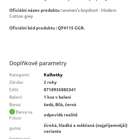
Oficiální název produktu :
women's boyshort - Modern
Cotton grey
Oficiální kód produktu : QF4115 GGR.
Doplňkové parametry
Kategorie
:
Kalhotky
Záruka
:
2 roky
EAN
:
8718935885341
Balení
:
1 kus v balení
Barva
:
šedá, Bílá, černá
?
Barva na
odpovídá realitě
Fotce
:
široká, hladká a měkčená (nejpříjemnější)
guma
:
varianta
limitovaná