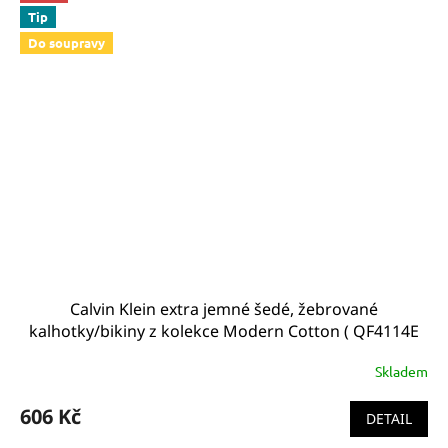
Tip
Do soupravy
Calvin Klein extra jemné šedé, žebrované
kalhotky/bikiny z kolekce Modern Cotton ( QF4114E
GGR)
Skladem
606 Kč
DETAIL