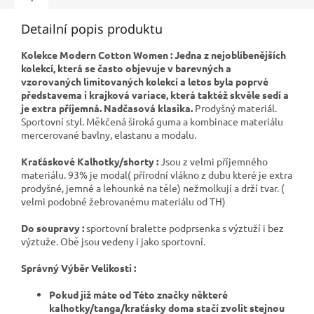
Detailní popis produktu
Kolekce Modern Cotton Women : Jedna z nejoblíbenějších
kolekcí, která se často objevuje v barevných a
vzorovaných limitovaných kolekcí a letos byla poprvé
představema i krajková variace, která taktéž skvěle sedí a
je extra příjemná. Nadčasová klasika.
Prodyšný materiál.
Sportovní styl. Měkčená široká guma a kombinace materiálu
mercerované bavlny, elastanu a modalu.
Kraťáskové Kalhotky/shorty :
Jsou z velmi příjemného
materiálu. 93% je modal( přírodní vlákno z dubu které je extra
prodyšné, jemné a lehounké na těle) nežmolkují a drží tvar. (
velmi podobné žebrovanému materiálu od TH)
Do soupravy :
sportovní bralette podprsenka s výztuží i bez
výztuže. Obě jsou vedeny i jako sportovní.
Správný Výběr Velikosti :
Pokud již máte od Této značky některé
kalhotky/tanga/kraťásky doma stačí zvolit stejnou