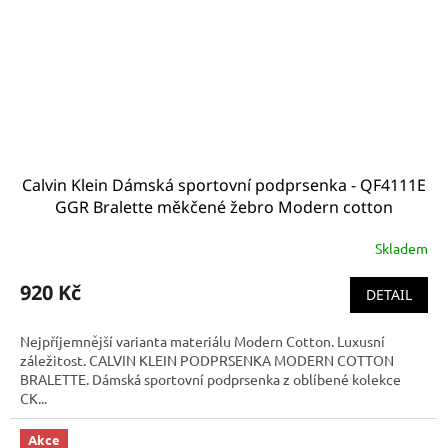
Calvin Klein Dámská sportovní podprsenka - QF4111E
GGR Bralette měkčené žebro Modern cotton
limitovaná kolekce
Skladem
920 Kč
DETAIL
Nejpříjemnější varianta materiálu Modern Cotton. Luxusní
záležitost. CALVIN KLEIN PODPRSENKA MODERN COTTON
BRALETTE. Dámská sportovní podprsenka z oblíbené kolekce
CK...
Akce