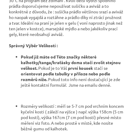
30°C na program bez ždímání . Kvůli delší výdrži spodního
prádla doporučujeme nepoužívat sušičku a aviváž a to
konkrétně z důvodu, že : sušička prádlo většinou srazí a aviváž
ho naopak vygajdá a roztáhne a prádlo díky ní ztrácí pružnost
a tvar. Ideální na praní je jelen v gelu ( voní naprosto jinak než
ten jelen v kostce), marsejské mýdlo a nebo jakékoliv prací
gely, které neobsahují aviváž.
Správný Výběr Velikosti :
Pokud již máte od Této značky některé
kalhotky/tanga/kraťásky doma stačí zvolit stejnou
velikost.
Pokud je to Váš
první kousek
stačí se
orientovat podle tabulky v příloze nebo podle
rozměrů níže.
Pokud toto info není dostačující je zde
ještě kontaktní formulář.
Jsme na emailu denně.
Rozměry velikostí : měří se 5-7 cm pod vrchním koncem
kyčelní kosti ( záleží na výšce ) např. výška 158cm (5 cm
pod kostí), výška 167cm (7 cm pod kostí) přesné místo
měření viz foto. A nebo prostě v místě, kde nosíte
běžně gumu od kalhotek.