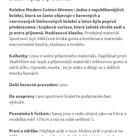
Kolekce Modern Cotton Women : Jedna z nejoblíbenějších
kolekcí, která se často objevuje v barevných a
vzorovaných limitovaných kolekcí a letos byla poprvé
představema i krajková variace, která taktéž skvěle sedí a
je extra příjemná. Nadčasová klasika.
Prodyšný materiál.
Sportovní styl. Měkčená široká guma a kombinace materiálu
mercerované bavlny, elastanu a modalu.
Kalhotky :
Jsou z velmi příjemného materiálu. Například proti
3balíčkům má lepší a příjemnější materiál i měkčenou gumu a
větší šířku. Opravdu nevíte , že je máte a dělají se v dalších
mnoha barvách.
Další barevné provedení :
ano.
Do soupravy :
ano sportovní bralette podprsenka bez
výstuže.
Poznámka k fotkám :
barvy jsou v reálu stejné jako na fotce a
modelka měří 176cm a má na sobě velikost S.
Praní a údržba :
Nejlépe prát v ruce. Možno prát v pračce na