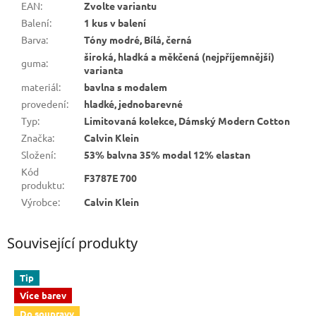
EAN
:
Zvolte variantu
Balení
:
1 kus v balení
Barva
:
Tóny modré, Bílá, černá
široká, hladká a měkčená (nejpříjemnější)
guma
:
varianta
materiál
:
bavlna s modalem
provedení
:
hladké, jednobarevné
Typ
:
Limitovaná kolekce, Dámský Modern Cotton
Značka
:
Calvin Klein
Složení
:
53% balvna 35% modal 12% elastan
Kód
F3787E 700
produktu
:
Výrobce
:
Calvin Klein
Související produkty
Tip
Více barev
Do soupravy