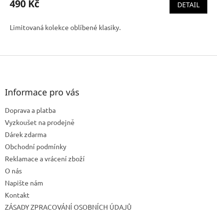
490 Kč
DETAIL
Limitovaná kolekce oblíbené klasiky.
Z
á
p
a
Informace pro vás
t
Doprava a platba
í
Vyzkoušet na prodejně
Dárek zdarma
Obchodní podmínky
Reklamace a vrácení zboží
O nás
Napište nám
Kontakt
ZÁSADY ZPRACOVÁNÍ OSOBNÍCH ÚDAJŮ