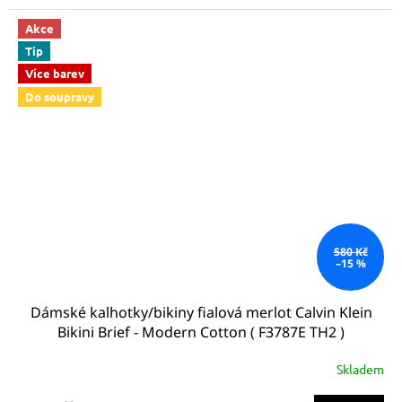
Akce
Tip
Více barev
Do soupravy
580 Kč
–15 %
Dámské kalhotky/bikiny fialová merlot Calvin Klein
Bikini Brief - Modern Cotton ( F3787E TH2 )
Skladem