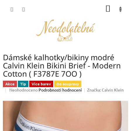
Přejít
NÁKUP
na
obsah
KOŠÍK
Dámské kalhotky/bikiny modré
Calvin Klein Bikini Brief - Modern
Cotton ( F3787E 7OO )
Akce
Tip
Více barev
Do soupravy
Průměrné
Neohodnoceno
Podrobnosti hodnocení
Značka:
Calvin Klein
hodnocení
produktu
je
0,0
z
5
hvězdiček.