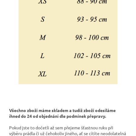
Všechno zboží máme skladem a tudíž zboží odesíláme
ihned do 24 od objednání dle podmínek přepravy.
Pokud jste to dočetli až sem přejeme šťastnou ruku při
výběru prádla či už čehokoliv jiného, ať se cítíte neodolatelná