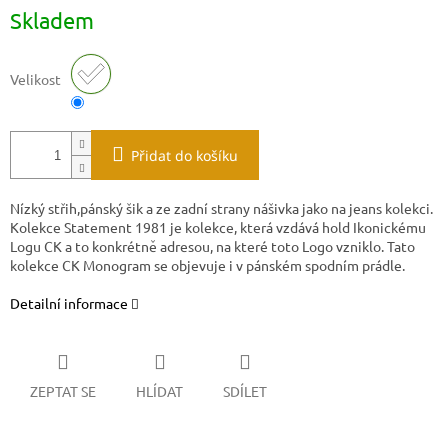
Měrná
Skladem
cena:
Velikost
Přidat do košíku
Nízký střih,pánský šik a ze zadní strany nášivka jako na jeans kolekci.
Kolekce Statement 1981 je kolekce, která vzdává hold Ikonickému
Logu CK a to konkrétně adresou, na které toto Logo vzniklo. Tato
kolekce CK Monogram se objevuje i v pánském spodním prádle.
Detailní informace
ZEPTAT SE
HLÍDAT
SDÍLET