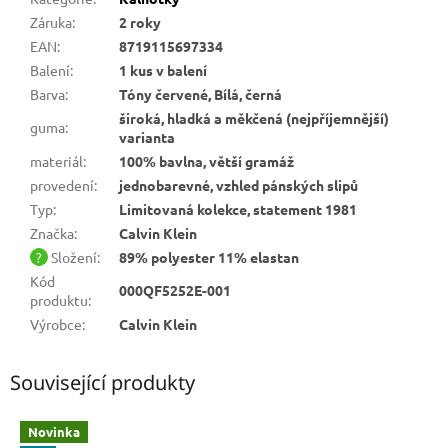
Záruka
:
2 roky
EAN
:
8719115697334
Balení
:
1 kus v balení
Barva
:
Tóny červené, Bílá, černá
široká, hladká a měkčená (nejpříjemnější)
guma
:
varianta
materiál
:
100% bavlna, větší gramáž
provedení
:
jednobarevné, vzhled pánských slipů
Typ
:
Limitovaná kolekce, statement 1981
Značka
:
Calvin Klein
?
Složení
:
89% polyester 11% elastan
Kód
000QF5252E-001
produktu
:
Výrobce
:
Calvin Klein
Související produkty
Novinka