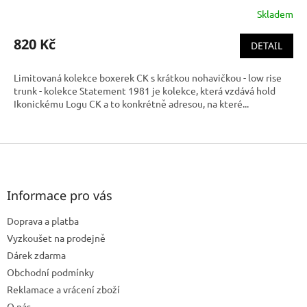
Skladem
820 Kč
DETAIL
Limitovaná kolekce boxerek CK s krátkou nohavičkou - low rise
trunk - kolekce Statement 1981 je kolekce, která vzdává hold
Ikonickému Logu CK a to konkrétně adresou, na které...
Z
á
p
a
Informace pro vás
t
Doprava a platba
í
Vyzkoušet na prodejně
Dárek zdarma
Obchodní podmínky
Reklamace a vrácení zboží
O nás