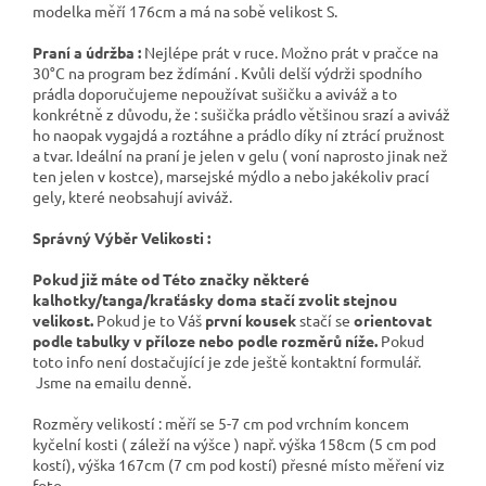
modelka měří 176cm a má na sobě velikost S.
Praní a údržba :
Nejlépe prát v ruce. Možno prát v pračce na
30°C na program bez ždímání . Kvůli delší výdrži spodního
prádla doporučujeme nepoužívat sušičku a aviváž a to
konkrétně z důvodu, že : sušička prádlo většinou srazí a aviváž
ho naopak vygajdá a roztáhne a prádlo díky ní ztrácí pružnost
a tvar. Ideální na praní je jelen v gelu ( voní naprosto jinak než
ten jelen v kostce), marsejské mýdlo a nebo jakékoliv prací
gely, které neobsahují aviváž.
Správný Výběr Velikosti :
Pokud již máte od Této značky některé
kalhotky/tanga/kraťásky doma stačí zvolit stejnou
velikost.
Pokud je to Váš
první kousek
stačí se
orientovat
podle tabulky v příloze nebo podle rozměrů níže.
Pokud
toto info není dostačující je zde ještě kontaktní formulář.
Jsme na emailu denně.
Rozměry velikostí : měří se 5-7 cm pod vrchním koncem
kyčelní kosti ( záleží na výšce ) např. výška 158cm (5 cm pod
kostí), výška 167cm (7 cm pod kostí) přesné místo měření viz
foto