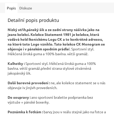
Popis
Diskuze
Detailní popis produktu
Nízký střih,pánský šik a ze zadní strany nášivka jako na
jeans kolekci. Kolekce Statement 1981 je kolekce, která
vzdává hold Ikonickému Logu CK a to konkrétně adresou,
na které toto Logo vzniklo. Tato kolekce CK Monogram se
objevuje i v pánském spodním prádle
l. Sportovní styl.
Měkčená široká guma a 100% bavlna. větší gramáž.
Kalhotky :
Sportovní styl. Měkčená široká guma a 100%
bavlna. větší gramáž.přední strana stylově ztvárněná
jakopánský šik.
Další barevné provedení :
ne, ale kolekce statement se u nás
objevuje iv jinývh provedeních.
Do soupravy :
ano sportovní bralette podprsenka bez
výztuže + pánské boxerky.
Poznámka k fotkám :
barvy jsou v reálu stejné jako na fotce a