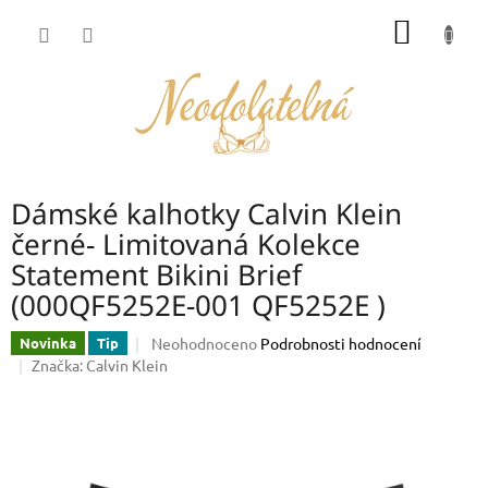
Přejít
NÁKUP
na
obsah
KOŠÍK
Dámské kalhotky Calvin Klein
černé- Limitovaná Kolekce
Statement Bikini Brief
(000QF5252E-001 QF5252E )
Průměrné
Neohodnoceno
Podrobnosti hodnocení
Novinka
Tip
hodnocení
Značka:
Calvin Klein
produktu
je
0,0
z
5
hvězdiček.