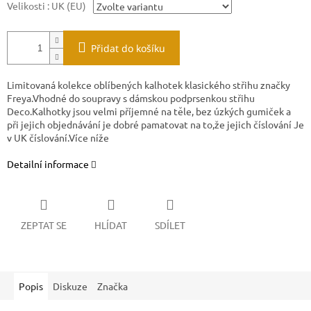
Velikosti : UK (EU)
Přidat do košíku
Limitovaná kolekce oblíbených kalhotek klasického střihu značky
Freya.Vhodné do soupravy s dámskou podprsenkou střihu
Deco.Kalhotky jsou velmi příjemné na těle, bez úzkých gumiček a
při jejich objednávání je dobré pamatovat na to,že jejich číslování Je
v UK číslování.Více níže
Detailní informace
ZEPTAT SE
HLÍDAT
SDÍLET
Popis
Diskuze
Značka