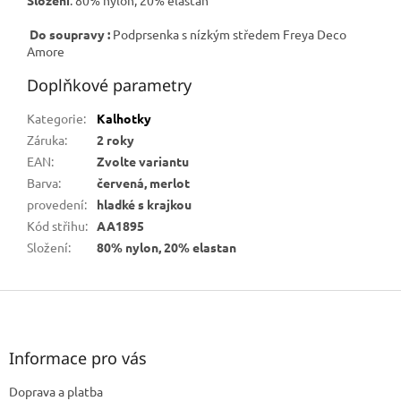
Do soupravy :
Podprsenka s nízkým středem Freya Deco
Amore
Doplňkové parametry
Kategorie
:
Kalhotky
Záruka
:
2 roky
EAN
:
Zvolte variantu
Barva
:
červená, merlot
provedení
:
hladké s krajkou
Kód střihu
:
AA1895
Složení
:
80% nylon, 20% elastan
Z
á
p
a
Informace pro vás
t
Doprava a platba
í