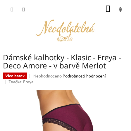
Přejít
NÁKUP
na
obsah
KOŠÍK
Dámské kalhotky - Klasic - Freya -
Deco Amore - v barvě Merlot
Průměrné
Neohodnoceno
Podrobnosti hodnocení
Více barev
hodnocení
Značka:
Freya
produktu
je
0,0
z
5
hvězdiček.