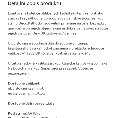
Detailní popis produktu
Limitovaná kolekce oblíbených kalhotek klasického střihu
značky Freya.Vhodné do soupravy s dámskou podprsenkou
střihu Deco.Kalhotky jsou velmi příjemné na těle, bez úzkých
gumiček a při jejich objednávání je dobré pamatovat na to,že
jejich číslování Je v UK číslování.Více níže
UK číslování u spodních dílů do soupravy ( tanga,
brasilian,shorty a kalhotky) znamená v překladu jednoduše
velikost +1 tedy UK - S je velikostně velké jako M ...
U této značky je kvalita zárukou.Klasické kalhotky jsou nízké.
Na bocích s krajkou. Super sedí přes zadek. Vůbec se
nezařezávají.
Dostupné velikosti:
uk číslování xs,s,m,l,xl,
eu číslování s,m,l,xl,xxl
Dostupné další barvy
: zlatá
Kód střihu:
AA1895
Složení
: 80% nylon, 20% elastan