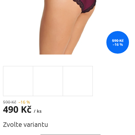
590 Kč
–16 %
590 Kč
–16 %
490 Kč
/ ks
Měrná
Zvolte variantu
cena: