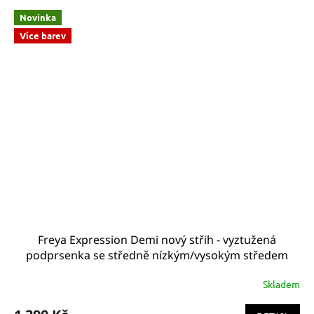
Novinka
Více barev
Freya Expression Demi nový střih - vyztužená
podprsenka se středně nízkým/vysokým středem
tělová, hladká AA5490NAE
Skladem