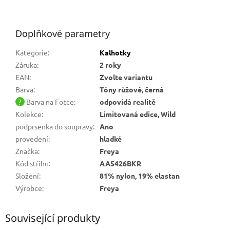
Doplňkové parametry
Kategorie
:
Kalhotky
Záruka
:
2 roky
EAN
:
Zvolte variantu
Barva
:
Tóny růžové, černá
?
Barva na Fotce
:
odpovídá realitě
Kolekce
:
Limitovaná edice, Wild
podprsenka do soupravy
:
Ano
provedení
:
hladké
Značka
:
Freya
Kód střihu
:
AA5426BKR
Složení
:
81% nylon, 19% elastan
Výrobce
:
Freya
Související produkty