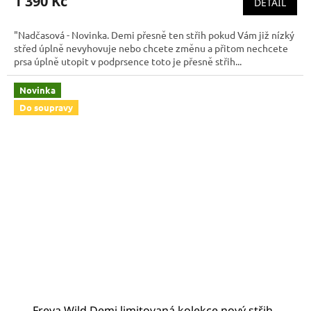
1 390 Kč
DETAIL
"Nadčasová - Novinka. Demi přesně ten střih pokud Vám již nízký
střed úplně nevyhovuje nebo chcete změnu a přitom nechcete
prsa úplně utopit v podprsence toto je přesně střih...
Novinka
Do soupravy
Freya Wild Demi limitovaná kolekce nový střih -