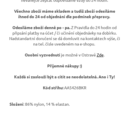
Všechno zboží máme skladem a tudíž zboží odesíláme
ihned do 24 od objednání dle podmínek přepravy.
Odesíláme zboží denně po - pa.
Z Pravidla do 24 hodin od
připsání platby na účet / či učinění objednávky na dobírku.
Nadstandartní doručení se dá domluvit na kontaktech výše, či
na tel. čísle uvedeném na e-shopu.
Osobní vyzvednutí
je možné v Ostravě
Zde
.
Příjemné nákupy :)
Každá si zaslouží být a cítit se neodolatelná. Ano i Ty!
Kód střihu:
AA5426BKR
Složení
: 86% nylon, 14 % elastan.