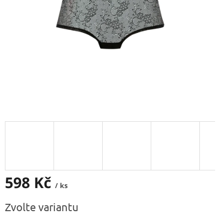
598 Kč
/ ks
Měrná
Zvolte variantu
cena: