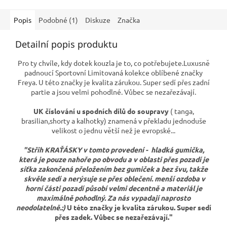
Popis
Podobné (1)
Diskuze
Značka
Detailní popis produktu
P
ro ty chvíle, kdy dotek kouzla je to, co potřebujete.
Luxusně
padnoucí Sportovní Limitovaná kolekce oblíbené značky
Freya. U této značky je kvalita zárukou. Super sedí přes zadní
partie a jsou velmi pohodlné. Vůbec se nezařezávají.
UK číslování u spodních dílů do soupravy
( tanga,
brasilian,shorty a kalhotky) znamená v překladu jednoduše
velikost o jednu větší než je evropské...
"Střih KRAŤÁSKY v tomto provedení - hladká gumička,
která je pouze nahoře po obvodu a v oblasti přes pozadí je
síťka zakončená přeložením bez gumiček a bez švu, takže
skvěle sedí a nerýsuje se přes oblečení. menší ozdoba v
horní části pozadí působí velmi decentně a materiál je
maximálně pohodlný. Za nás vypadají naprosto
neodolatelně.:)
U této značky je kvalita zárukou. Super sedí
přes zadek. Vůbec se nezařezávají."