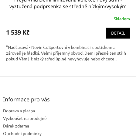
vyztužená podprsenka se středně nízkým/vysokým
středem černá, hladká AA5423BKR
Skladem
1 539 Kč
DETAIL
"Nadčasová - Novinka. Sportovní v kombinaci s potiskem a
zároveň je hladká. Velmi příjemný obvod. Demi přesně ten střih
pokud Vám již nízký střed úplně nevyhovuje nebo chcete...
Z
á
p
a
Informace pro vás
t
Doprava a platba
í
Vyzkoušet na prodejně
Dárek zdarma
Obchodní podmínky