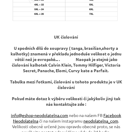
UK číslování
U spodních dílů do soupravy ( tanga, brasilian,shorty a
kalhotky) znamená v překladu jednoduše velikost o jednu
větší než je evropské... .
Naopak je stejné jako
číslování kalhotek Calvin Klein, Tommy Hilfiger, Victoria
Secret, Panache, Elomi, Curvy kate a Parfait.
Tabulka mezi fotkami, číslování u tohoto produktu je v UK
číslování
Pokud máte dotaz k výběru velikosti či jakýkoliv jiný tak
nás kontaktujte zde :
info@eshop-neodolatelna.com
nebo na našem FB
Facebook
Neodolatelna
či na našem instagramu
neodolatelna_com
.
Velikosti obecně určené jsou opravdu obecné proto, se nás
neváhejte zeptat odpovídáme vždy do 24 hodin.