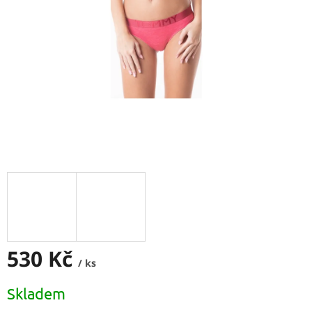
530 Kč
/ ks
Měrná
Skladem
cena: