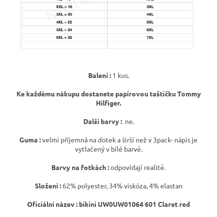
Balení :
1 kus.
Ke každému nákupu dostanete papírovou taštičku Tommy
Hilfiger.
Další barvy :
ne.
Guma :
velmi příjemná na dotek a širší než v 3pack- nápis je
vytlačený v bílé barvě.
Barvy na fotkách :
odpovídají realitě.
Složení :
62% polyester, 34% viskóza, 4% elastan
Oficiální název : bikini
UW0UW01064 601 Claret red