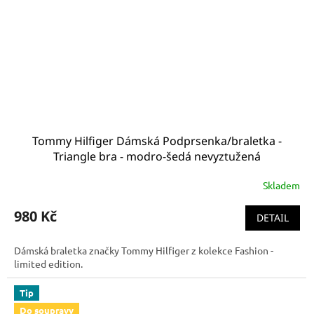
Tommy Hilfiger Dámská Podprsenka/braletka -
Triangle bra - modro-šedá nevyztužená
trojúhelníková podprsenka UW0UW00421 884
Skladem
980 Kč
DETAIL
Dámská braletka značky Tommy Hilfiger z kolekce Fashion -
limited edition.
Tip
Do soupravy