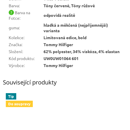
Barva
:
Tóny červené, Tóny růžové
?
Barva na
odpovídá realitě
Fotce
:
hladká a měkčená (nejpříjemnější)
guma
:
varianta
Kolekce
:
Limitovaná edice, bold
Značka
:
Tommy Hilfiger
Složení
:
62% polyester, 34% viskóza, 4% elastan
Kód produktu
:
UW0UW01064 601
Výrobce
:
Tommy Hilfiger
Související produkty
Tip
Do soupravy