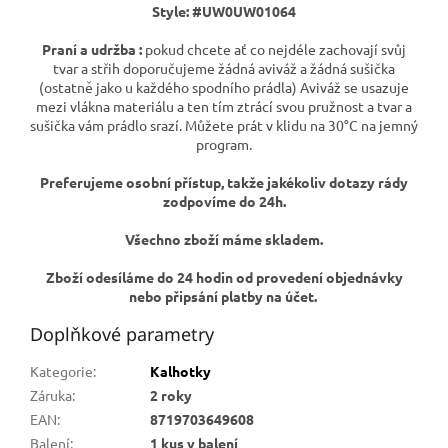
Style: #
UW0UW01064
Praní a udržba :
pokud chcete ať co nejdéle zachovají svůj
tvar a střih doporučujeme žádná aviváž a žádná sušička
(ostatně jako u každého spodního prádla) Aviváž se usazuje
mezi vlákna materiálu a ten tím ztrácí svou pružnost a tvar a
sušička vám prádlo srazí. Můžete prát v klidu na 30°C na jemný
program.
Preferujeme osobní přístup, takže jakékoliv dotazy rády
zodpovíme do 24h.
Všechno zboží máme skladem.
Zboží odesíláme do 24 hodin od provedení objednávky
nebo připsání platby na účet.
Doplňkové parametry
Kategorie
:
Kalhotky
Záruka
:
2 roky
EAN
:
8719703649608
Balení
:
1 kus v balení