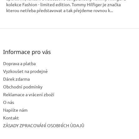
kolekce Fashion - limited edition. Tommy Hilfiger je značka
kterou netřeba představovat a tak přejdeme rovnou k...
Z
á
p
a
Informace pro vás
t
Doprava a platba
í
Vyzkoušet na prodejně
Dárek zdarma
Obchodní podmínky
Reklamace a vrácení zboží
O nás
Napište nám
Kontakt
ZÁSADY ZPRACOVÁNÍ OSOBNÍCH ÚDAJŮ