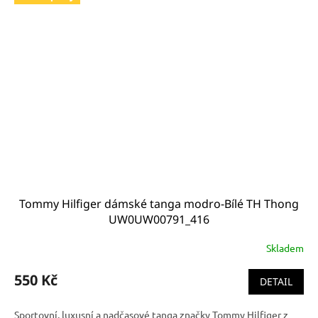
Tommy Hilfiger dámské tanga modro-Bílé TH Thong
UW0UW00791_416
Skladem
550 Kč
DETAIL
Sportovní, luxusní a nadčasové tanga značky Tommy Hilfiger z