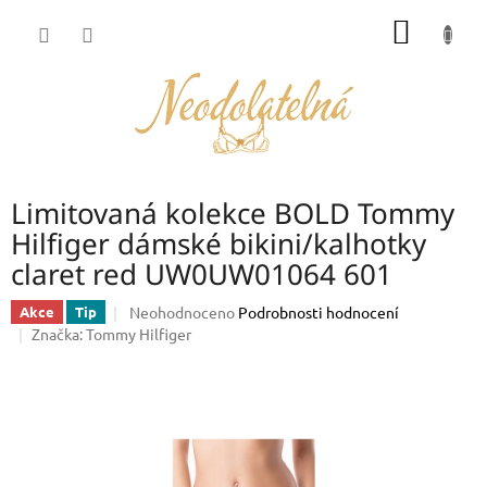
Přejít
NÁKUP
na
obsah
KOŠÍK
Limitovaná kolekce BOLD Tommy
Hilfiger dámské bikini/kalhotky
claret red UW0UW01064 601
Průměrné
Neohodnoceno
Podrobnosti hodnocení
Akce
Tip
hodnocení
Značka:
Tommy Hilfiger
produktu
je
0,0
z
5
hvězdiček.