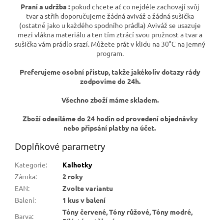
Praní a udržba :
pokud chcete ať co nejdéle zachovají svůj
tvar a střih doporučujeme žádná aviváž a žádná sušička
(ostatně jako u každého spodního prádla) Aviváž se usazuje
mezi vlákna materiálu a ten tím ztrácí svou pružnost a tvar a
sušička vám prádlo srazí. Můžete prát v klidu na 30°C na jemný
program.
Preferujeme osobní přístup, takže jakékoliv dotazy rády
zodpovíme do 24h.
Všechno zboží máme skladem.
Zboží odesíláme do 24 hodin od provedení objednávky
nebo připsání platby na účet.
Doplňkové parametry
Kategorie
:
Kalhotky
Záruka
:
2 roky
EAN
:
Zvolte variantu
Balení
:
1 kus v balení
Tóny červené, Tóny růžové, Tóny modré,
Barva
: