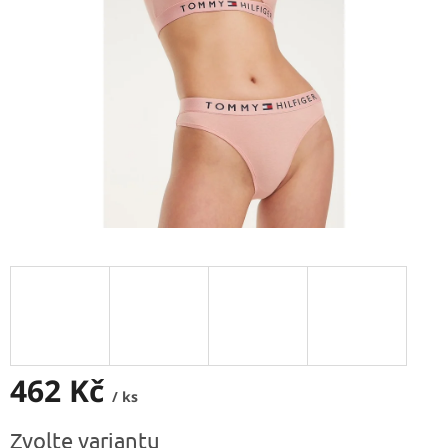
462 Kč
/ ks
Měrná
Zvolte variantu
cena: