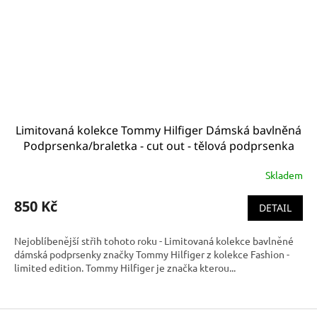
Limitovaná kolekce Tommy Hilfiger Dámská bavlněná
Podprsenka/braletka - cut out - tělová podprsenka
UW0UW01579 648
Skladem
850 Kč
DETAIL
Nejoblíbenější střih tohoto roku - Limitovaná kolekce bavlněné
dámská podprsenky značky Tommy Hilfiger z kolekce Fashion -
limited edition. Tommy Hilfiger je značka kterou...
Z