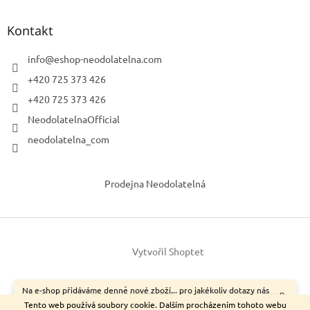
Kontakt
info
@
eshop-neodolatelna.com
+420 725 373 426
+420 725 373 426
NeodolatelnaOfficial
neodolatelna_com
Prodejna Neodolatelná
Vytvořil Shoptet
Na e-shop přidáváme denně nové zboží... pro jakékoliv dotazy nás
Copyright 2026
neodolatelna.com
. Všechna práva vyhrazena.
neváhejte kontaktovat.
Tento web používá soubory cookie. Dalším procházením tohoto webu