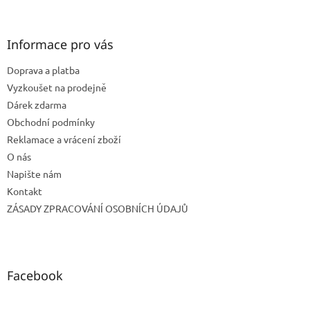
á
p
a
Informace pro vás
t
Doprava a platba
í
Vyzkoušet na prodejně
Dárek zdarma
Obchodní podmínky
Reklamace a vrácení zboží
O nás
Napište nám
Kontakt
ZÁSADY ZPRACOVÁNÍ OSOBNÍCH ÚDAJŮ
Facebook