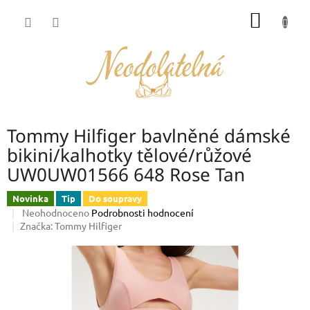
Přejít
NÁKUP
na
obsah
KOŠÍK
Tommy Hilfiger bavlněné dámské
bikini/kalhotky tělové/růžové
UW0UW01566 648 Rose Tan
Novinka
Tip
Do soupravy
Průměrné
Neohodnoceno
Podrobnosti hodnocení
hodnocení
Značka:
Tommy Hilfiger
produktu
je
0,0
z
5
hvězdiček.