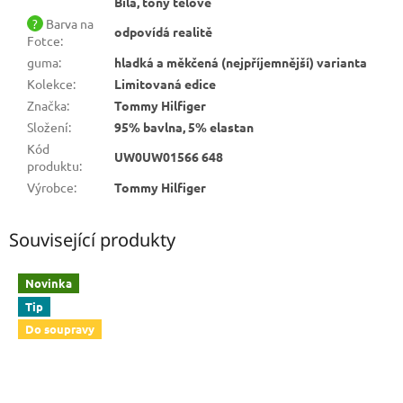
Bílá, tóny tělové
?
Barva na
odpovídá realitě
Fotce
:
guma
:
hladká a měkčená (nejpříjemnější) varianta
Kolekce
:
Limitovaná edice
Značka
:
Tommy Hilfiger
Složení
:
95% bavlna, 5% elastan
Kód
UW0UW01566 648
produktu
:
Výrobce
:
Tommy Hilfiger
Související produkty
Novinka
Tip
Do soupravy