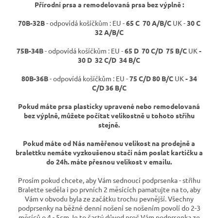
Přírodní prsa a remodelovaná prsa bez výplně :
70B-32B
- odpovídá košíčkům : EU -
65 C 70 A/B/C
UK -
30 C
32 A/B/C
75B-34B
- odpovídá košíčkům : EU -
65 D
70 C/D 75 B/C
UK
-
30 D 32 C/D 34 B/C
80B-36B
- odpovídá košíčkům : EU -
75 C/D 80 B/C
UK
- 34
C/D 36 B/C
Pokud máte prsa plasticky upravené nebo remodelovaná
bez výplně, můžete počítat velikostně u tohoto střihu
stejně.
Pokud máte od Nás naměřenou velikost na prodejně a
bralettku nemáte vyzkoušenou stačí nám poslat kartičku a
do 24h. máte přesnou velikost v emailu.
Prosím pokud chcete, aby Vám sednoucí podprsenka - střihu
Bralette seděla i po prvních 2 měsících pamatujte na to, aby
Vám v obvodu byla ze začátku trochu pevnější. Všechny
podprsenky na běžné denní nošení se nošením povolí do 2-3
měsíců o 4 - 5cm.Je to častý důvod proč Vám podprsenka ze