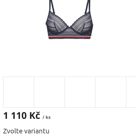
1 110 Kč
/ ks
Měrná
Zvolte variantu
cena: