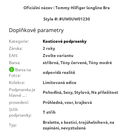
Oficiální název : Tommy Hilfiger longline Bra
Style #: #UW0UW01230
Doplňkové parametry
Kategorie
:
Kosticové podprsenky
Záruka
:
2 roky
EAN
:
Zvolte variantu
Barva
:
stříbrná, Tóny červené, Tóny modré
?
Barva na
odpovídá realitě
Fotce
:
Kolekce
:
Limitovaná edice
Podprsenka je
Pohodlná, Sexy, Stylová, Na příležitost
hlavně ...
:
provedení
:
Průhledná, vzor, krajková
Střih
T střih
podprsenky
:
Bralette, s kosticí, trojúhelníhová, na
Typ
:
zapínání, nevyztužená