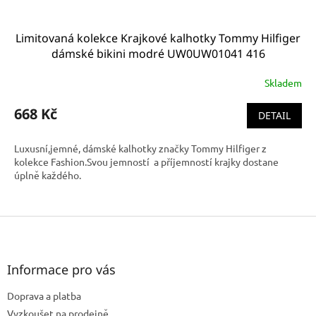
Limitovaná kolekce Krajkové kalhotky Tommy Hilfiger
dámské bikini modré UW0UW01041 416
Skladem
668 Kč
DETAIL
Luxusní,jemné, dámské kalhotky značky Tommy Hilfiger z
kolekce Fashion.Svou jemností a příjemností krajky dostane
úplně každého.
Z
á
p
a
Informace pro vás
t
Doprava a platba
í
Vyzkoušet na prodejně