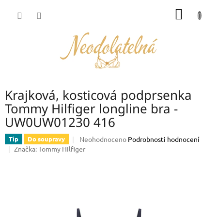
Přejít
NÁKUP
na
obsah
KOŠÍK
Krajková, kosticová podprsenka
Tommy Hilfiger longline bra -
UW0UW01230 416
Průměrné
Neohodnoceno
Podrobnosti hodnocení
Tip
Do soupravy
hodnocení
Značka:
Tommy Hilfiger
produktu
je
0,0
z
5
hvězdiček.