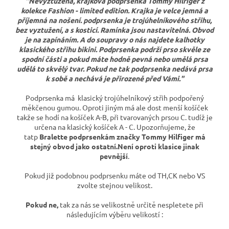
"Nevyztužená, krajková podprsenka Tommy Hilfiger z
kolekce Fashion - limited edition. Krajka je velce jemná a
příjemná na nošení. podprsenka je trojúhelníkového střihu,
bez vyztužení, a s kosticí. Ramínka jsou nastavitelná. Obvod
je na zapínáním. A do soupravy o nás najdete kalhotky
klasického střihu bikini. Podprsenka podrží prso skvěle ze
spodní části a pokud máte hodně pevná nebo umělá prsa
udělá to skvělý tvar. Pokud ne tak podprsenka nedává prsa
k sobě a nechává je přirozeně před Vámi."
Podprsenka má klasický trojúhelníkový střih podpořený
měkčenou gumou. Oproti jiným má ale dost menší košíček
takže se hodí na košíček A-B, při tvarovaných prsou C. tudíž je
určena na klasický košíček A - C. Upozorňujeme, že
tatp
Bralette podprsenkám značky Tommy Hilfiger má
stejný obvod jako ostatní.Není oproti klasice jinak
pevnější
.
Pokud již podobnou podprsenku máte od TH,CK nebo VS
zvolte stejnou velikost.
Pokud ne,
tak za nás se velikostně určitě nespletete při
následujícím výběru velikostí :