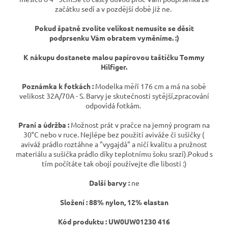
začátku sedí a v pozdější době již ne.
Pokud špatně zvolíte velikost nemusíte se děsit
podprsenku Vám obratem vyměníme. :)
K nákupu dostanete malou papírovou taštičku Tommy
Hilfiger.
Poznámka k fotkách :
Modelka měří 176 cm a má na sobě
velikost 32A/70A - S. Barvy je skutečnosti sytější,zpracování
odpovídá fotkám.
Praní a údržba :
Možnost prát v pračce na jemný program na
30°C nebo v ruce. Nejlépe bez použití aviváže či sušičky (
aviváž prádlo roztáhne a "vygajdá" a ničí kvalitu a pružnost
materiálu a sušička prádlo díky teplotnímu šoku srazí).Pokud s
tím počítáte tak obojí používejte dle libosti :)
Další barvy :
ne
Složení : 88% nylon, 12% elastan
Kód produktu : UW0UW01230 416