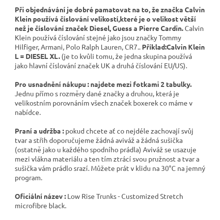
Při objednávání je dobré pamatovat na to, že značka Calvin
Klein používá číslování velikostí,které je o velikost větší
než je číslování značek Diesel, Guess a Pierre Cardin.
Calvin
Klein používá číslování stejné jako jsou značky Tommy
Hilfiger, Armani, Polo Ralph Lauren, CR7..
Příklad:Calvin Klein
L = DIESEL XL.
(je to kvůli tomu, že jedna skupina používá
jako hlavní číslování značek UK a druhá číslování EU/US).
Pro usnadnění nákupu :
najdete mezi fotkami 2 tabulky.
Jednu přímo s rozměry dané značky a druhou, která je
velikostním porovnáním všech značek boxerek co máme v
nabídce.
Praní a udržba :
pokud chcete ať co nejdéle zachovají svůj
tvar a střih doporučujeme žádná aviváž a žádná sušička
(ostatně jako u každého spodního prádla) Aviváž se usazuje
mezi vlákna materiálu a ten tím ztrácí svou pružnost a tvar a
sušička vám prádlo srazí. Můžete prát v klidu na 30°C na jemný
program.
Oficiální název :
Low Rise Trunks - Customized Stretch
microfibre black.