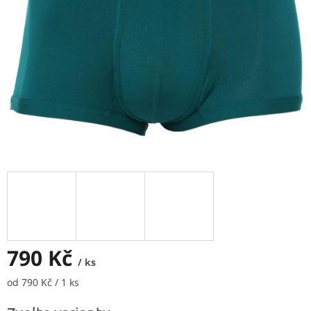
790 Kč
/ ks
Měrná
od 790 Kč / 1 ks
cena: