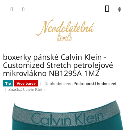
Přejít
NÁKUP
na
obsah
KOŠÍK
boxerky pánské Calvin Klein -
Customized Stretch petrolejové
mikrovlákno NB1295A 1MZ
Průměrné
Neohodnoceno
Podrobnosti hodnocení
Tip
Více barev
hodnocení
Značka:
Calvin Klein
produktu
je
0,0
z
5
hvězdiček.