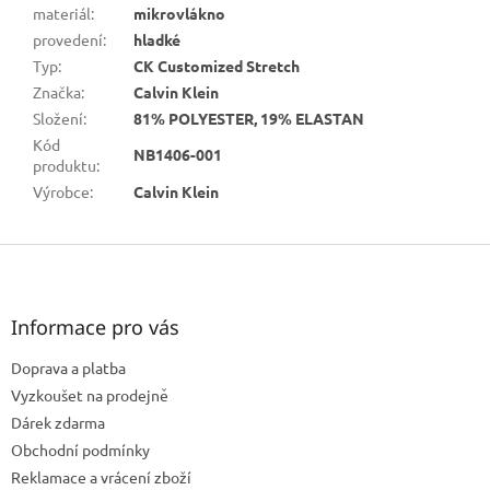
materiál
:
mikrovlákno
provedení
:
hladké
Typ
:
CK Customized Stretch
Značka
:
Calvin Klein
Složení
:
81% POLYESTER, 19% ELASTAN
Kód
NB1406-001
produktu
:
Výrobce
:
Calvin Klein
Z
á
p
a
Informace pro vás
t
Doprava a platba
í
Vyzkoušet na prodejně
Dárek zdarma
Obchodní podmínky
Reklamace a vrácení zboží