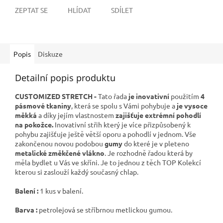
ZEPTAT SE
HLÍDAT
SDÍLET
Popis
Diskuze
Detailní popis produktu
CUSTOMIZED STRETCH -
Tato řada
je inovativní
použitím
4
pásmové tkaniny
, která se spolu s Vámi pohybuje a
je vysoce
měkká
a díky jejím vlastnostem
zajišťuje extrémní pohodlí
na pokožce.
Inovativní střih který je více přizpůsobený k
pohybu zajišťuje ještě větší oporu a pohodlí v jednom. Vše
zakončenou novou podobou
gumy
do které je v pleteno
metalické změkčené vlákno
.
Je rozhodně řadou která by
měla bydlet u Vás ve skříni. Je to jednou z těch TOP Kolekcí
kterou si zaslouží každý současný chlap.
Balení :
1 kus v balení.
Barva :
petrolejová se stříbrnou metlickou gumou.