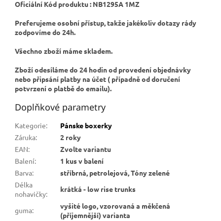
Oficiální Kód produktu : NB1295A 1MZ
Preferujeme osobní přístup, takže jakékoliv dotazy rády
zodpovíme do 24h.
Všechno zboží máme skladem.
Zboží odesíláme do 24 hodin od provedení objednávky
nebo připsání platby na účet ( případně od doručení
potvrzení o platbě do emailu).
Doplňkové parametry
Kategorie
:
Pánske boxerky
Záruka
:
2 roky
EAN
:
Zvolte variantu
Balení
:
1 kus v balení
Barva
:
stříbrná, petrolejová, Tóny zelené
Délka
krátká - low rise trunks
nohavičky
:
vyšité logo, vzorovaná a měkčená
guma
:
(příjemnější) varianta