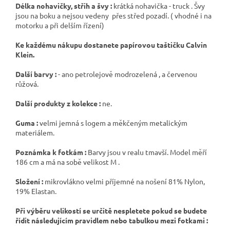
Délka nohavičky, střih a švy :
krátká nohavička - truck . Švy
jsou na boku a nejsou vedeny přes střed pozadí. ( vhodné i na
motorku a při delším řízení)
Ke každému nákupu dostanete papírovou taštičku Calvin
Klein.
Další barvy :
- ano petrolejově modrozelená , a červenou
růžová.
Další produkty z kolekce :
ne.
Guma :
velmi jemná s logem a měkčeným metalickým
materiálem.
Poznámka k fotkám :
Barvy jsou v realu tmavší. Model měří
186 cm a má na sobě velikost M .
Složení :
mikrovlákno velmi příjemné na nošení 81% Nylon,
19% Elastan.
Při výběru velikostí se určitě nespletete pokud se budete
řídit následujícím pravidlem nebo tabulkou mezi fotkami :