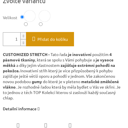
Zvolte variantu
Velikost
Přidat do košíku
CUSTOMIZED STRETCH -
Tato řada
je inovativní
použitím
4
pásmové tkaniny
, která se spolu s Vámi pohybuje a
je vysoce
měkká
a díky jejím vlastnostem
zajišťuje extrémní pohodlí na
pokožce.
Inovativní střih který je více přizpůsobený k pohybu
zajišťuje ještě větší oporu a pohodlí v jednom. Vše zakončenou
novou podobou
gumy
do které je v pleteno
metalické změkčené
vlákno
.
Je rozhodně řadou která by měla bydlet u Vás ve skříni. Je
to jednou z těch TOP Kolekcí kterou si zaslouží každý současný
chlap.
Detailní informace