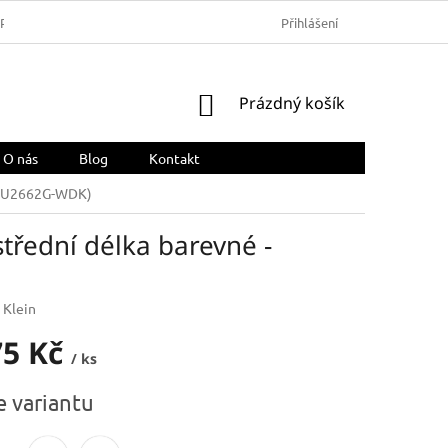
ARMA
OBCHODNÍ PODMÍNKY
REKLAMACE A VRÁCENÍ ZBOŽÍ
Přihlášení
NÁKUPNÍ
Prázdný košík
KOŠÍK
O nás
Blog
Kontakt
é ( U2662G-WDK)
třední délka barevné -
 Klein
75 Kč
/ ks
e variantu