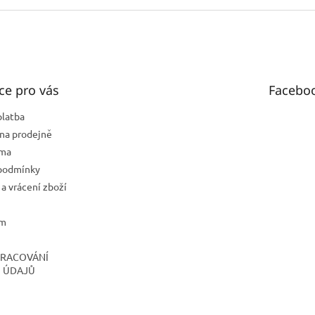
ce pro vás
Facebo
platba
na prodejně
rma
podmínky
a vrácení zboží
ám
PRACOVÁNÍ
 ÚDAJŮ