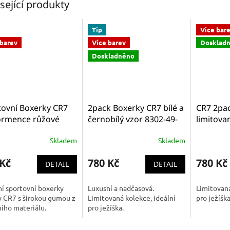
sející produkty
Tip
Více bar
 barev
Více barev
Dosklad
Doskladněno
tovní Boxerky CR7
2pack Boxerky CR7 bílé a
CR7 2pa
ormence růžové
černobílý vzor 8302-49-
limitova
-47-319
535
a bíloče
Skladem
Skladem
534
 Kč
780 Kč
780 Kč
DETAIL
DETAIL
í sportovní boxerky
Luxusní a nadčasová.
Limitovaná
y CR7 s širokou gumou z
Limitovaná kolekce, ideální
pro ježíška
ího materiálu.
pro ježíška.