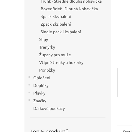
Trunk - Středně dlouhá nohavička
n
Boxer Brief - Dlouhá Nohavička
e
3pack 3ks balení
l
2pack 2ks balení
Single pack 1ks balení
Slipy
Trenýrky
Župany pro muže
Vtipné trenky a boxerky
Ponožky
Oblečení
Doplňky
Plavky
Značky
Dárkové poukazy
Top 5 produktů
Popi