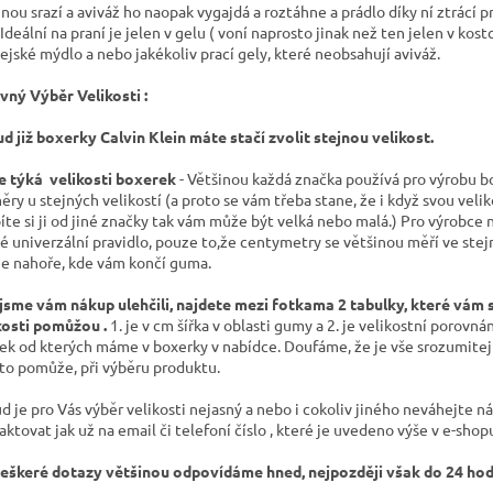
inou srazí a aviváž ho naopak vygajdá a roztáhne a prádlo díky ní ztrácí p
 Ideální na praní je jelen v gelu ( voní naprosto jinak než ten jelen v kost
ejské mýdlo a nebo jakékoliv prací gely, které neobsahují aviváž.
vný Výběr Velikosti :
d již boxerky Calvin Klein máte stačí zvolit stejnou velikost.
e týká velikosti boxerek
- Většinou každá značka používá pro výrobu b
ěry u stejných velikostí (a proto se vám třeba stane, že i když svou velik
íte si ji od jiné značky tak vám může být velká nebo malá.) Pro výrobce 
é univerzální pravidlo, pouze to,že centymetry se většinou měří ve ste
 je nahoře, kde vám končí guma.
jsme vám nákup ulehčili, najdete mezi fotkama 2 tabulky, které vám
kosti pomůžou .
1. je v cm šířka v oblasti gumy a 2. je velikostní porovná
ek od kterých máme v boxerky v nabídce. Doufáme, že je vše srozumitej
to pomůže, při výběru produktu.
d je pro Vás výběr velikosti nejasný a nebo i cokoliv jiného neváhejte ná
aktovat jak už na email či telefoní číslo , které je uvedeno výše v e-shop
eškeré dotazy většinou odpovídáme hned, nejpozději však do 24 hod