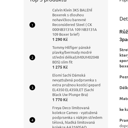
Calvin Klein 3KS BALENÍ
Boxerek s dlouhou
Det
nohavičkou barevné
Reconsidered Steel ( CK
000NB3131A 109 NB3131A
Růž
109 Boxer brief)
1 290 Kč
3pa
Tommy Hilfiger pánské
Stre
plavky/bermudy modré
kter
střední délka(UM0UM02048
spor
BDS) slim fit
boxe
1 275 Kč
Elomi Sachi Dámská
Pozn
nevyztužená podprsenka s
extra pružnou kosticí gepard
Délk
EL4350 EL4350LET (Sachi
Black Uw Plunge Bra)
Mate
1 770 Kč
Freya Deco limitovaná
ke k
kolekce Cameo - vyztužená
podprsenka s nízkým středem
Pran
tělová, hladká limitovaná
dopo
kolekce AA3160SAD