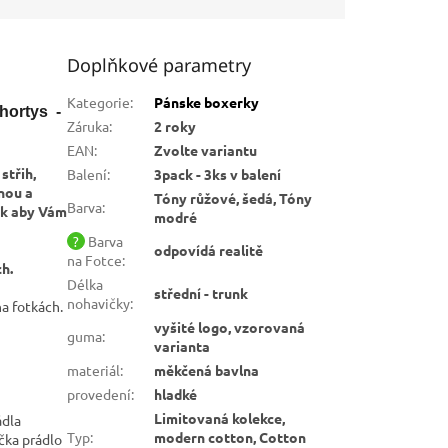
Doplňkové parametry
Kategorie
:
Pánske boxerky
hortys -
Záruka
:
2 roky
EAN
:
Zvolte variantu
střih,
Balení
:
3pack - 3ks v balení
nou a
Tóny růžové, šedá, Tóny
Barva
:
ak aby Vám
modré
?
Barva
odpovídá realitě
na Fotce
:
h.
Délka
střední - trunk
nohavičky
:
na fotkách.
vyšité logo, vzorovaná
guma
:
varianta
materiál
:
měkčená bavlna
provedení
:
hladké
Limitovaná kolekce,
ádla
Typ
:
modern cotton, Cotton
čka prádlo