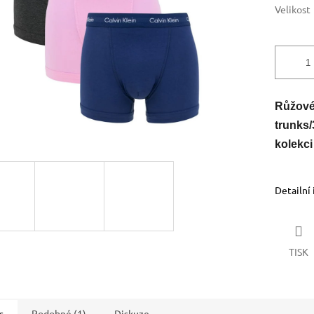
Velikost
Růžové 
trunks/
kolekci
Detailní
TISK
s
Podobné (1)
Diskuze