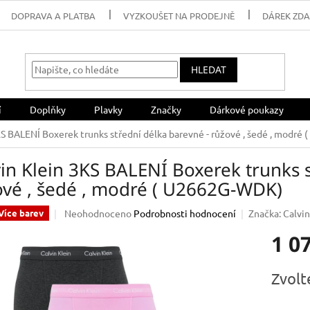
DOPRAVA A PLATBA
VYZKOUŠET NA PRODEJNĚ
DÁREK ZD
HLEDAT
í
Doplňky
Plavky
Značky
Dárkové poukazy
KS BALENÍ Boxerek trunks střední délka barevné - růžové , šedé , modr
in Klein 3KS BALENÍ Boxerek trunks s
ové , šedé , modré ( U2662G-WDK)
Průměrné
Neohodnoceno
Podrobnosti hodnocení
Značka:
Calvin
Více barev
hodnocení
1 0
produktu
je
0,0
Měrná
Zvolt
z
cena:
5
hvězdiček.