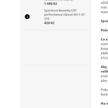
větš
1 440 Kč
tvar.
Sportovní Boxerky CR7
mars
performence růžové 8511-47-
319
Sprá
420 Kč
Poku
Co s
rozm
koup
žádn
a to
Aby 
veli
znač
vám 
Poku
kont
Na v