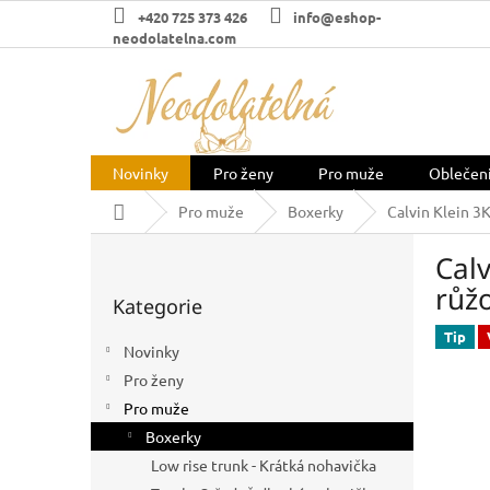
Přejít
+420 725 373 426
info@eshop-
na
neodolatelna.com
obsah
Novinky
Pro ženy
Pro muže
Oblečen
Domů
Pro muže
Boxerky
Calvin Klein 3
P
Calv
o
Přeskočit
s
růž
Kategorie
kategorie
t
r
Tip
Novinky
a
Pro ženy
n
n
Pro muže
í
Boxerky
p
Low rise trunk - Krátká nohavička
a