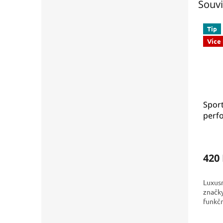
Souvi
Tip
Více
Spor
perf
8511
420
Luxusn
značk
funkčn