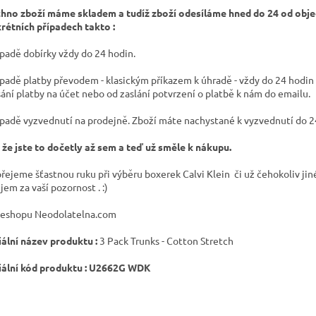
hno zboží máme skladem a tudíž zboží odesíláme hned do 24 od obje
rétních případech takto :
ípadě dobírky vždy do 24 hodin.
ípadě platby převodem - klasickým příkazem k úhradě - vždy do 24 hodin
sání platby na účet nebo od zaslání potvrzení o platbě k nám do emailu.
ípadě vyzvednutí na prodejně. Zboží máte nachystané k vyzvednutí do 2
 že jste to dočetly až sem a teď už směle k nákupu.
 přejeme šťastnou ruku při výběru boxerek Calvi Klein či už čehokoliv jin
jem za vaší pozornost . :)
eshopu Neodolatelna.com
iální název produktu :
3 Pack Trunks - Cotton Stretch
iální kód produktu : U2662G WDK