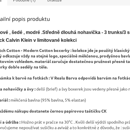
ailní popis produktu
ové , šedé , modré .
Středně dlouhá nohavička - 3 trunks/3 s
ck Calvin Klein v limitované kolekci
tch Cotton - Modern Cotton boxerky : kolekce jde je použitý klasický 
ý odkazuje vždy na stejné logo, speciálně měkčenou, prodyšnou bavl
tovním vzhledem. materiál zaručuje dostatečnou pružnost přesně t
rky dobře seděly na těle.
ámka k barvě na fotkách : V Realu Barva odpovídá barvám na fotkác
a nohavičky a švy :
delší (brief) a švy boxerek jsou vedeny přesně jako 
riál :
měkčená bavlna (95% bavlna, 5% elastan)
aždému nákupu dostanete černou papírovou taštičku CK
í a údržba :
Možno prát v pračce na 30°C . Kvůli delší výdrži spodního pr
ručujeme nepoužívat sušičku a aviváž a to konkrétně z důvodu, že : suši