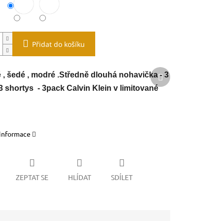
Přidat do košíku
Další
, šedé , modré .
Středně dlouhá nohavička - 3
produkt
3 shortys - 3pack Calvin Klein v limitované
 informace
ZEPTAT SE
HLÍDAT
SDÍLET