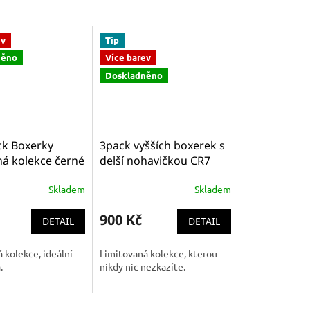
ev
Tip
něno
Více barev
Doskladněno
ck Boxerky
3pack vyšších boxerek s
ná kolekce černé
delší nohavičkou CR7
rný vzor 8302-49-
černé s barevnou
Skladem
Skladem
gumou 8100-49-645
900 Kč
DETAIL
DETAIL
 kolekce, ideální
Limitovaná kolekce, kterou
.
nikdy nic nezkazíte.