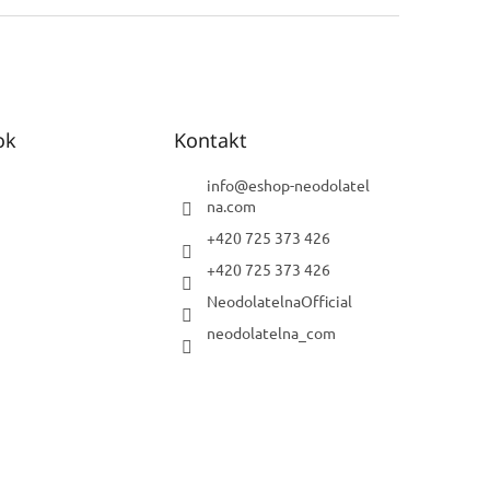
ok
Kontakt
info
@
eshop-neodolatel
na.com
+420 725 373 426
+420 725 373 426
NeodolatelnaOfficial
neodolatelna_com