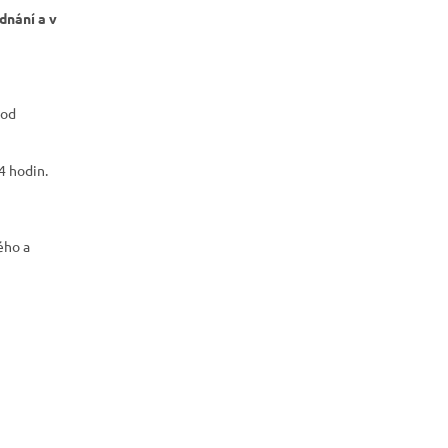
dnání a v
 od
4 hodin.
ého a