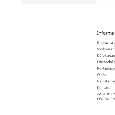
Z
á
p
a
t
Informa
í
Doprava a 
Vyzkoušet 
Dárek zda
Obchodní 
Reklamace 
O nás
Napište n
Kontakt
ZÁSADY Z
OSOBNÍCH