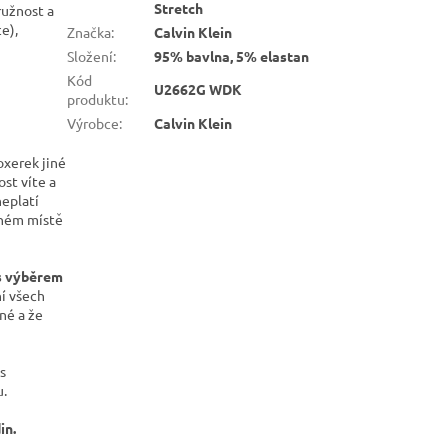
Stretch
ružnost a
ce),
Značka
:
Calvin Klein
Složení
:
95% bavlna, 5% elastan
Kód
U2662G WDK
produktu
:
Výrobce
:
Calvin Klein
oxerek jiné
ost víte a
neplatí
jném místě
 s výběrem
ní všech
né a že
s
u.
in.