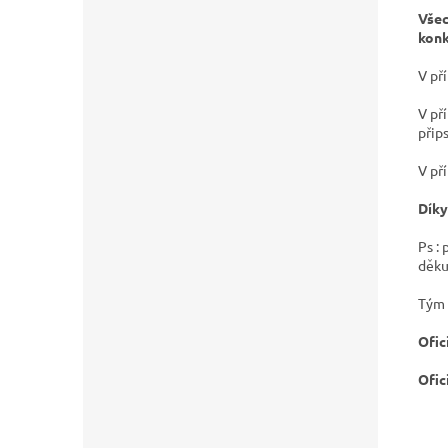
Všec
konk
V př
V př
přip
V př
Díky
Ps :
děku
Tým 
Ofic
Ofic