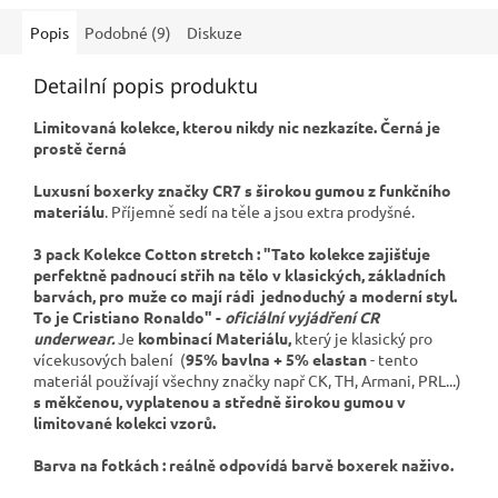
Popis
Podobné (9)
Diskuze
Detailní popis produktu
Limitovaná kolekce, kterou nikdy nic nezkazíte. Černá je
prostě černá
Luxusní boxerky značky CR7 s širokou gumou z funkčního
materiálu
. Příjemně sedí na těle a jsou extra prodyšné.
3 pack Kolekce Cotton stretch : "Tato kolekce zajišťuje
perfektně padnoucí střih na tělo v klasických, základních
barvách, pro muže co mají rádi jednoduchý a moderní styl.
To je Cristiano Ronaldo" -
oficiální vyjádření CR
underwear.
Je
kombinací
Materiálu,
který je klasický pro
vícekusových balení (
95% bavlna + 5% elastan
- tento
materiál používají všechny značky např CK, TH, Armani, PRL...)
s měkčenou, vyplatenou a středně širokou gumou v
limitované kolekci vzorů.
Barva na fotkách : reálně odpovídá barvě boxerek naživo.