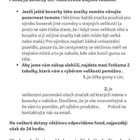
Jestli ještě boxerky této značky nemáte věnujte
pozornost tomuto :
Většinou každá značka používá pro
výrobu boxerek jiné rozměry u stejných velikostí (a
proto se vám třeba stane, že i když svou velikost víte a
koupíte si ji od jiné značky tak vám může být velká
nebo malá.) Pro výrobce neplatí žádné univerzální
pravidlo, pouze to, že centymetry se většinou měří ve
stejném místě a to je nahoře, kde vám končí guma na
těle.
Aby jsme vám nákup ulehčili, najdete mezi fotkama 2
tabulky, které vám s výběrem velikosti pomůžou .
1.
je šířka gumy v cm.
2.
je
velikostní porovnání všech značek od kterých máme v
boxerky v nabídce. Doufáme, že je vše srozumitejné a
že vám to pomůže, při výběru produktu. Pokud ne
kontaktujte nás na email.
Na veškeré dotazy většinou odpovídáme hned, nejpozději
však do 24 hodin.