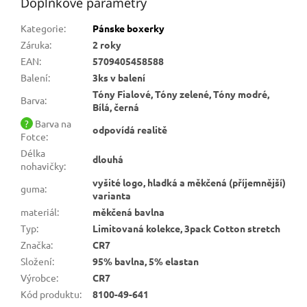
Doplňkové parametry
Kategorie
:
Pánske boxerky
Záruka
:
2 roky
EAN
:
5709405458588
Balení
:
3ks v balení
Tóny Fialové, Tóny zelené, Tóny modré,
Barva
:
Bílá, černá
?
Barva na
odpovídá realitě
Fotce
:
Délka
dlouhá
nohavičky
:
vyšité logo, hladká a měkčená (příjemnější)
guma
:
varianta
materiál
:
měkčená bavlna
Typ
:
Limitovaná kolekce, 3pack Cotton stretch
Značka
:
CR7
Složení
:
95% bavlna, 5% elastan
Výrobce
:
CR7
Kód produktu
:
8100-49-641