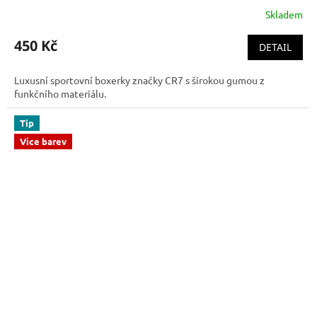
Skladem
450 Kč
DETAIL
Luxusní sportovní boxerky značky CR7 s širokou gumou z
funkčního materiálu.
Tip
Více barev