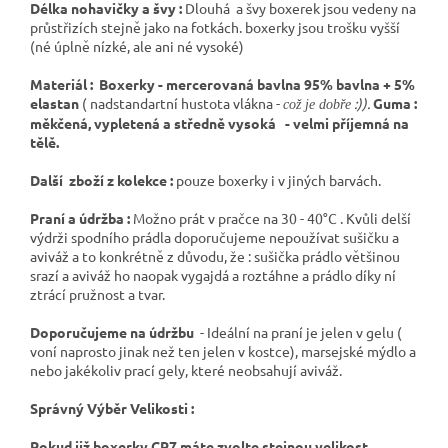
Délka nohavičky a švy :
Dlouhá a švy boxerek jsou vedeny na
průstřizích stejně jako na fotkách. boxerky jsou trošku vyšší
(né úplně nízké, ale ani né vysoké)
Materiál : Boxerky - mercerovaná bavlna 95% bavlna + 5%
elastan
( nadstandartní hustota vlákna -
:)).
Guma :
což je dobře
měkčená, vypletená a středně vysoká - velmi příjemná na
tělě.
Další zboží z kolekce :
pouze boxerky i v jiných barvách.
Praní a údržba :
Možno prát v pračce na 30 - 40°C . Kvůli delší
výdrži spodního prádla doporučujeme nepoužívat sušičku a
aviváž a to konkrétně z důvodu, že : sušička prádlo většinou
srazí a aviváž ho naopak vygajdá a roztáhne a prádlo díky ní
ztrácí pružnost a tvar.
Doporučujeme na údržbu
- Ideální na praní je jelen v gelu (
voní naprosto jinak než ten jelen v kostce), marsejské mýdlo a
nebo jakékoliv prací gely, které neobsahují aviváž.
Správný Výběr Velikosti :
Pokud již boxerky CR7 máte zvolte stejnou velikost.