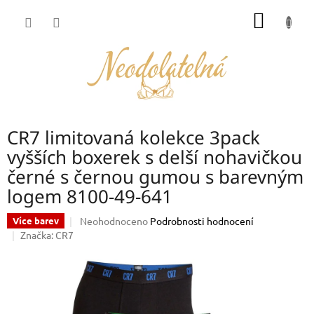
Přejít
NÁKUP
na
obsah
KOŠÍK
CR7 limitovaná kolekce 3pack
vyšších boxerek s delší nohavičkou
černé s černou gumou s barevným
logem 8100-49-641
Průměrné
Neohodnoceno
Podrobnosti hodnocení
Více barev
hodnocení
Značka:
CR7
produktu
je
0,0
z
5
hvězdiček.