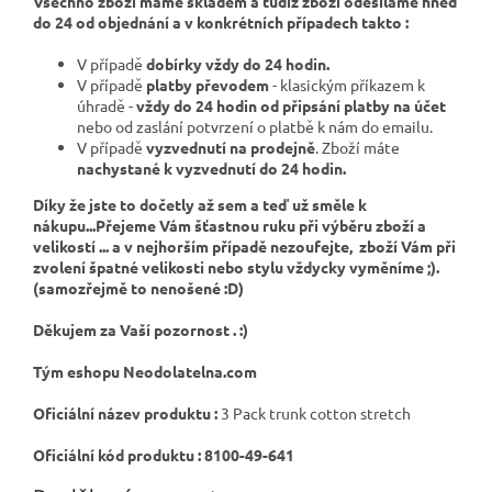
Všechno zboží máme skladem a tudíž zboží odesíláme hned
do 24 od objednání a v konkrétních případech takto :
V případě
dobírky vždy do 24 hodin.
V případě
platby převodem
- klasickým příkazem k
úhradě -
vždy do 24 hodin od připsání platby na účet
nebo od zaslání potvrzení o platbě k nám do emailu.
V případě
vyzvednutí na prodejně
. Zboží máte
nachystané k vyzvednutí do 24 hodin.
Díky že jste to dočetly až sem a teď už směle k
nákupu...Přejeme Vám šťastnou ruku při výběru zboží a
velikostí ... a v nejhorším případě nezoufejte, zboží Vám při
zvolení špatné velikosti nebo stylu vždycky vyměníme ;).
(samozřejmě to nenošené :D)
Děkujem za Vaší pozornost . :)
Tým eshopu Neodolatelna.com
Oficiální název produktu :
3 Pack trunk cotton stretch
Oficiální kód produktu : 8100-49-641