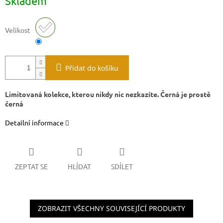
Skladem
cena:
Velikost
Přidat do košíku
Limitovaná kolekce, kterou nikdy nic nezkazíte. Černá je prostě
černá
Detailní informace
ZEPTAT SE
HLÍDAT
SDÍLET
ZOBRAZIT VŠECHNY SOUVISEJÍCÍ PRODUKTY