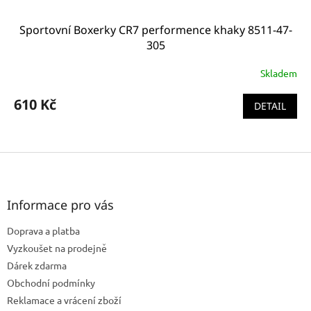
Sportovní Boxerky CR7 performence khaky 8511-47-
305
Skladem
610 Kč
DETAIL
Z
á
p
a
Informace pro vás
t
Doprava a platba
í
Vyzkoušet na prodejně
Dárek zdarma
Obchodní podmínky
Reklamace a vrácení zboží