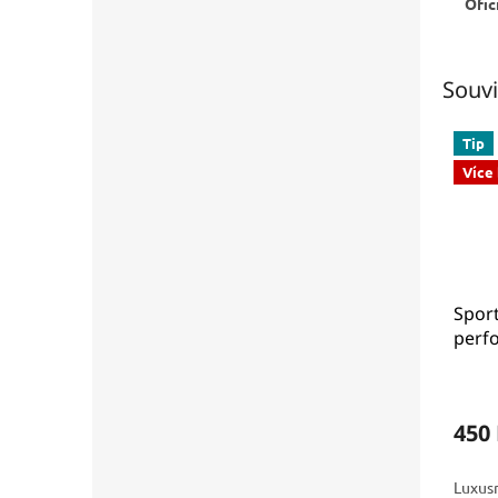
Ofic
Souvi
Tip
Více
Spor
perf
8511
450
Luxusn