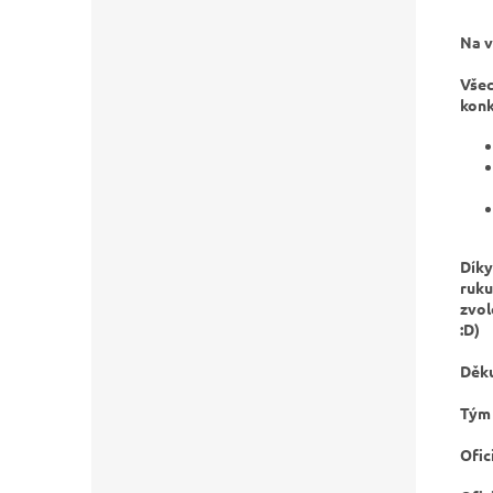
Na v
Všec
konk
Díky
ruku
zvol
:D)
Děku
Tým
Ofic