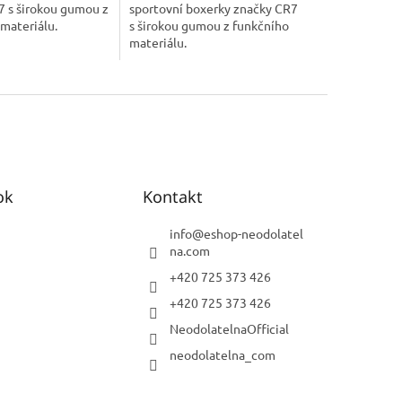
7 s širokou gumou z
sportovní boxerky značky CR7
 materiálu.
s širokou gumou z funkčního
materiálu.
ok
Kontakt
info
@
eshop-neodolatel
na.com
+420 725 373 426
+420 725 373 426
NeodolatelnaOfficial
neodolatelna_com