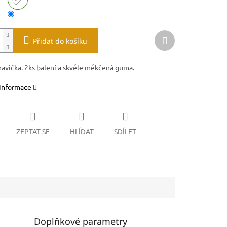
Další
Přidat do košíku
produkt
havička. 2ks balení a skvěle měkčená guma.
 informace
ZEPTAT SE
HLÍDAT
SDÍLET
Doplňkové parametry