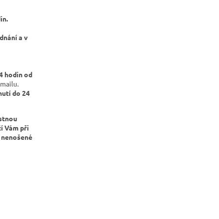
in.
dnání a v
4 hodin od
mailu.
utí do 24
astnou
ží Vám při
o nenošené