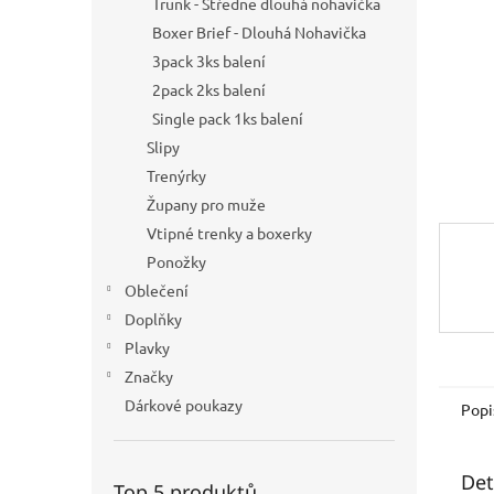
Trunk - Středně dlouhá nohavička
n
Boxer Brief - Dlouhá Nohavička
e
3pack 3ks balení
l
2pack 2ks balení
Single pack 1ks balení
Slipy
Trenýrky
Župany pro muže
Vtipné trenky a boxerky
Ponožky
Oblečení
Doplňky
Plavky
Značky
Dárkové poukazy
Popi
Det
Top 5 produktů