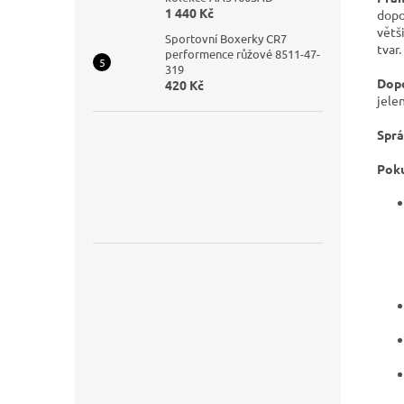
1 440 Kč
dopo
větš
Sportovní Boxerky CR7
tvar.
performence růžové 8511-47-
319
Dopo
420 Kč
jele
Sprá
Poku