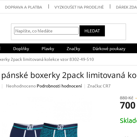
DOPRAVA A PLATBA
VYZKOUŠET NA PRODEJNĚ
DÁREK ZD
HLEDAT
í
Doplňky
Plavky
Značky
Dárkové poukazy
erky 2pack limitovaná kolekce vzor 8302-49-510
 pánské boxerky 2pack limitovaná ko
Průměrné
Neohodnoceno
Podrobnosti hodnocení
Značka:
CR7
hodnocení
produktu
880 Kč
700
je
0,0
z
Měrná
Skla
5
cena:
hvězdiček.