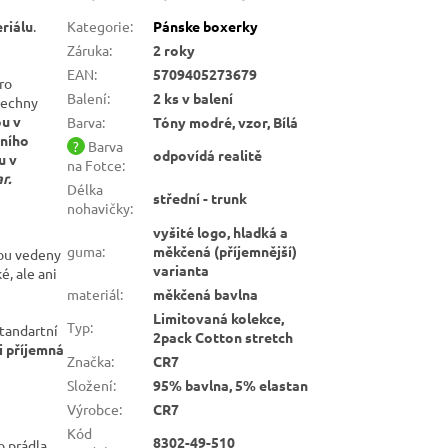
riálu
.
Kategorie
:
Pánske boxerky
Záruka
:
2 roky
EAN
:
5709405273679
ro
Balení
:
2 ks v balení
šechny
u v
Barva
:
Tóny modré, vzor, Bílá
dního
?
Barva
odpovídá realitě
u v
na Fotce
:
r.
Délka
střední - trunk
nohavičky
:
vyšité logo, hladká a
guma
:
měkčená (příjemnější)
sou vedeny
varianta
é, ale ani
materiál
:
měkčená bavlna
Limitovaná kolekce,
Typ
:
standartní
2pack Cotton stretch
i příjemná
Značka
:
CR7
Složení
:
95% bavlna, 5% elastan
Výrobce
:
CR7
Kód
8302-49-510
o prádla