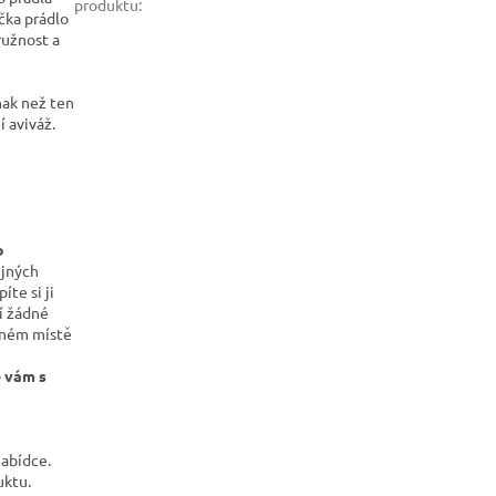
produktu
:
čka prádlo
ružnost a
inak než ten
í aviváž.
o
ejných
íte si ji
í žádné
ejném místě
é vám s
cm.
nabídce.
roduktu.