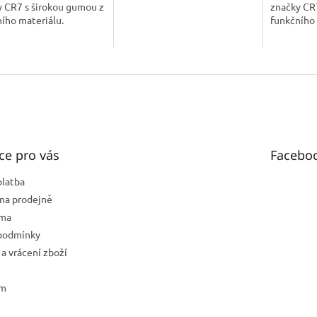
y CR7 s širokou gumou z
značky CR
ního materiálu.
funkčního
ce pro vás
Facebo
platba
na prodejně
rma
podmínky
a vrácení zboží
ám