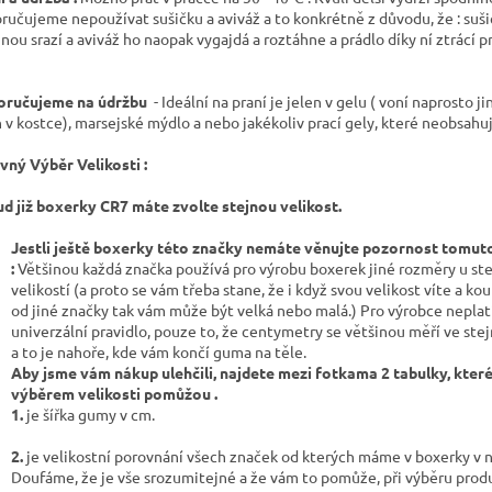
ručujeme nepoužívat sušičku a aviváž a to konkrétně z důvodu, že : suši
inou srazí a aviváž ho naopak vygajdá a roztáhne a prádlo díky ní ztrácí p
ručujeme na údržbu
- Ideální na praní je jelen v gelu ( voní naprosto j
n v kostce), marsejské mýdlo a nebo jakékoliv prací gely, které neobsahuj
vný Výběr Velikosti :
d již boxerky CR7 máte zvolte stejnou velikost.
Jestli ještě boxerky této značky nemáte věnujte pozornost tomut
:
Většinou každá značka používá pro výrobu boxerek jiné rozměry u st
velikostí (a proto se vám třeba stane, že i když svou velikost víte a koup
od jiné značky tak vám může být velká nebo malá.) Pro výrobce neplat
univerzální pravidlo, pouze to, že centymetry se většinou měří ve st
a to je nahoře, kde vám končí guma na těle.
Aby jsme vám nákup ulehčili, najdete mezi fotkama 2 tabulky, kter
výběrem velikosti pomůžou .
1.
je šířka gumy v 
2.
je velikostní porovnání všech značek od kterých máme v boxerky v 
Doufáme, že je vše srozumitejné a že vám to pomůže, při výběru p