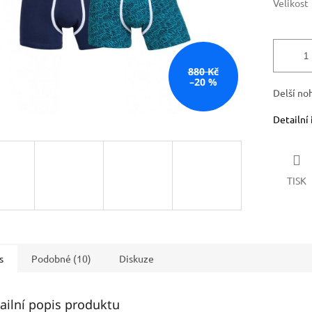
Velikost
880 Kč
–20 %
Delší no
Detailní
TISK
s
Podobné (10)
Diskuze
ailní popis produktu