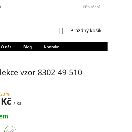
ARMA
OBCHODNÍ PODMÍNKY
REKLAMACE A VRÁCENÍ ZBOŽÍ
Přihlášení
NÁKUPNÍ
Prázdný košík
KOŠÍK
O nás
Blog
Kontakt
lekce vzor 8302-49-510
–20 %
 Kč
/ ks
dem