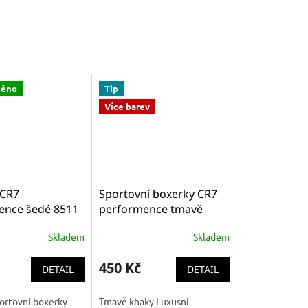
něno
Tip
Více barev
 CR7
Sportovní boxerky CR7
ence šedé 8511
performence tmavě
khaky 8511-47-313
Skladem
Skladem
450 Kč
DETAIL
DETAIL
ortovní boxerky
Tmavě khaky Luxusní