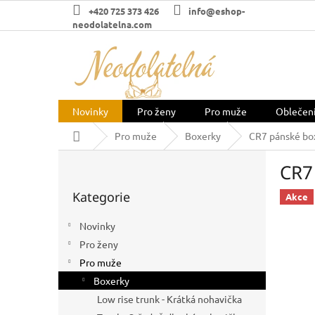
Přejít
+420 725 373 426
info@eshop-
na
neodolatelna.com
obsah
Novinky
Pro ženy
Pro muže
Oblečen
Domů
Pro muže
Boxerky
CR7 pánské box
P
CR7
o
Přeskočit
s
Kategorie
kategorie
Akce
t
r
Novinky
a
Pro ženy
n
n
Pro muže
í
Boxerky
p
Low rise trunk - Krátká nohavička
a