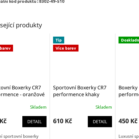
iální kód produktu : 8302-49-510
sející produkty
Tip
Dosklad
 barev
Více barev
tovní Boxerky CR7
Sportovní Boxerky CR7
Boxerky
ormence - oranžové
performence khaky
perform
-47-307
8511-47-305
47 312
Skladem
Skladem
 Kč
610 Kč
450 Kč
DETAIL
DETAIL
í sportovní boxerky
Luxusní sp