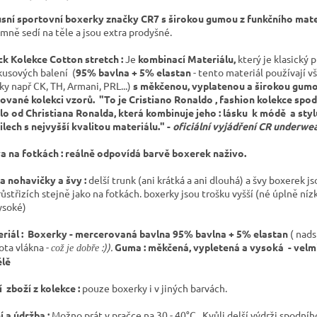
sní sportovní boxerky značky CR7 s širokou gumou z funkčního mate
emně sedí na těle a jsou extra prodyšné.
ck Kolekce Cotton stretch :
Je
kombinací
Materiálu,
který je klasický p
kusových balení (
95% bavlna + 5% elastan
- tento materiál používají v
ky např CK, TH, Armani, PRL...)
s měkčenou, vyplatenou a širokou gumo
tované kolekci vzorů.
"To je Cristiano Ronaldo , fashion kolekce spo
lo od Christiana Ronalda, která kombinuje jeho : lásku k módě a styl
ilech s nejvyšší kvalitou materiálu." -
oficiální vyjádření CR underwea
a na fotkách : reálně odpovídá barvě boxerek naživo.
a nohavičky a švy :
delší trunk (ani krátká a ani dlouhá) a švy boxerek j
růstřizích stejně jako na fotkách. boxerky jsou trošku vyšší (né úplně nízk
ysoké)
riál : Boxerky - mercerovaná bavlna 95% bavlna + 5% elastan
( nad
ota vlákna -
:)).
Guma : měkčená, vypletená a vysoká - velm
což je dobře
ělě
í zboží z kolekce :
pouze boxerky i v jiných barvách.
í a údržba :
Možno prát v pračce na 30 - 40°C . Kvůli delší výdrži spodníh