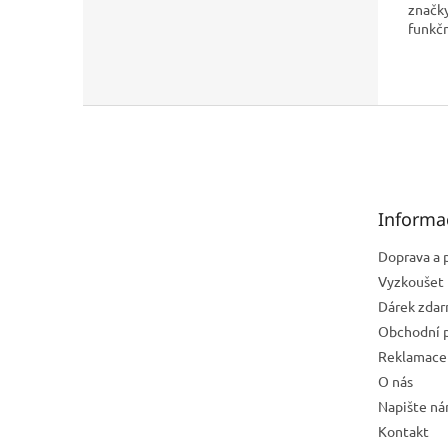
značk
funkč
Z
á
p
a
t
Informa
í
Doprava a 
Vyzkoušet 
Dárek zda
Obchodní 
Reklamace 
O nás
Napište n
Kontakt