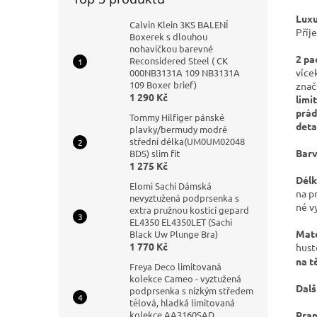
Luxu
Calvin Klein 3KS BALENÍ
Příj
Boxerek s dlouhou
nohavičkou barevné
2 pa
Reconsidered Steel ( CK
více
000NB3131A 109 NB3131A
109 Boxer brief)
znač
1 290 Kč
limi
prád
Tommy Hilfiger pánské
deta
plavky/bermudy modré
střední délka(UM0UM02048
Barv
BDS) slim fit
1 275 Kč
Délk
Elomi Sachi Dámská
na p
nevyztužená podprsenka s
né v
extra pružnou kosticí gepard
EL4350 EL4350LET (Sachi
Mate
Black Uw Plunge Bra)
1 770 Kč
hust
na t
Freya Deco limitovaná
kolekce Cameo - vyztužená
Dalš
podprsenka s nízkým středem
tělová, hladká limitovaná
Pran
kolekce AA3160SAD