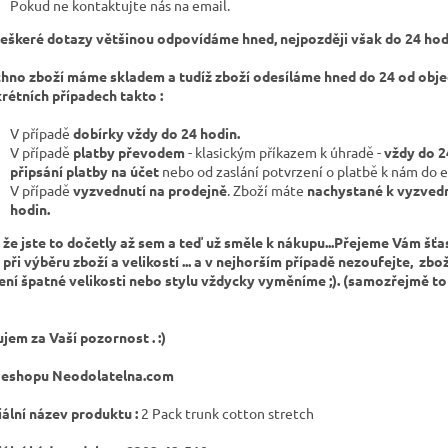
Pokud ne kontaktujte nás na email.
eškeré dotazy většinou odpovídáme hned, nejpozději však do 24 hod
hno zboží máme skladem a tudíž zboží odesíláme hned do 24 od obje
rétních případech takto :
V případě
dobírky vždy do 24 hodin.
V případě
platby převodem
- klasickým příkazem k úhradě -
vždy do 2
připsání platby na účet
nebo od zaslání potvrzení o platbě k nám do e
V případě
vyzvednutí na prodejně
. Zboží máte
nachystané k vyzvedn
hodin.
 že jste to dočetly až sem a teď už směle k nákupu...Přejeme Vám šť
 při výběru zboží a velikostí ... a v nejhorším případě nezoufejte, zbo
ení špatné velikosti nebo stylu vždycky vyměníme ;). (samozřejmě t
jem za Vaší pozornost . :)
 eshopu Neodolatelna.com
iální název produktu :
2 Pack trunk cotton stretch