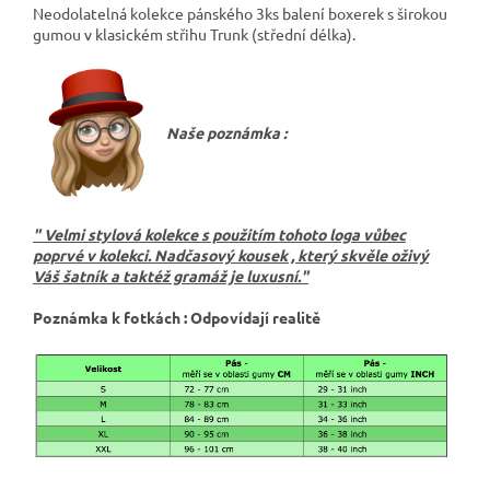
Neodolatelná kolekce pánského 3ks balení boxerek s širokou
gumou v klasickém střihu Trunk (střední délka).
Naše poznámka :
" Velmi stylová kolekce s použitím tohoto loga vůbec
poprvé v kolekci. Nadčasový kousek , který skvěle oživý
Váš šatník a taktéž gramáž je luxusní."
Poznámka k fotkách : Odpovídají realitě