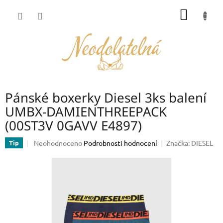
Přejít
NÁKUP
na
obsah
KOŠÍK
Pánské boxerky Diesel 3ks balení
UMBX-DAMIENTHREEPACK
(00ST3V 0GAVV E4897)
Průměrné
Neohodnoceno
Podrobnosti hodnocení
Značka:
DIESEL
Tip
hodnocení
produktu
je
0,0
z
5
hvězdiček.