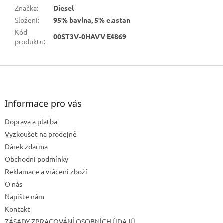
Značka
:
Diesel
Složení
:
95% bavlna, 5% elastan
Kód
00ST3V-0HAVV E4869
produktu
:
Z
á
p
a
Informace pro vás
t
Doprava a platba
í
Vyzkoušet na prodejně
Dárek zdarma
Obchodní podmínky
Reklamace a vrácení zboží
O nás
Napište nám
Kontakt
ZÁSADY ZPRACOVÁNÍ OSOBNÍCH ÚDAJŮ