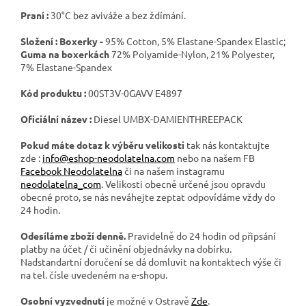
Praní :
30°C bez aviváže a bez ždímání.
Složení : Boxerky -
95% Cotton, 5% Elastane-Spandex Elastic;
Guma na boxerkách
72% Polyamide-Nylon, 21% Polyester,
7% Elastane-Spandex
Kód produktu :
00ST3V-0GAVV E4897
Oficiální název :
Diesel UMBX-DAMIENTHREEPACK
Pokud máte dotaz k výběru velikosti
tak nás kontaktujte
zde :
info@eshop-neodolatelna.com
nebo na našem FB
Facebook Neodolatelna
či na našem instagramu
neodolatelna_com
. Velikosti obecně určené jsou opravdu
obecné proto, se nás neváhejte zeptat odpovídáme vždy do
24 hodin.
Odesíláme zboží denně.
Pravidelně do 24 hodin od připsání
platby na účet / či učinění objednávky na dobírku.
Nadstandartní doručení se dá domluvit na kontaktech výše či
na tel. čísle uvedeném na e-shopu.
Osobní vyzvednutí
je možné v Ostravě
Zde
.