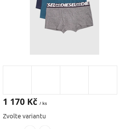
1 170 Kč
/ ks
Měrná
Zvolte variantu
cena: