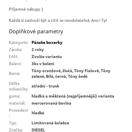
Příjemné nákupy :)
Každá si zaslouží být a cítit se neodolatelná. Ano i Ty!
Doplňkové parametry
Kategorie
:
Pánske boxerky
Záruka
:
2 roky
EAN
:
Zvolte variantu
Balení
:
3ks v balení
Tóny oranžové, žlutá, Tóny Fialové, Tóny
Barva
:
zelené, Bílá, černá, Tóny šedé
Délka
střední - trunk
nohavičky
:
guma
:
hladká a měkčená (nejpříjemnější) varianta
materiál
:
mercerovaná bavlna
Provedení
hladké
:
Typ
:
Limitovaná kolekce
Značka
:
DIESEL