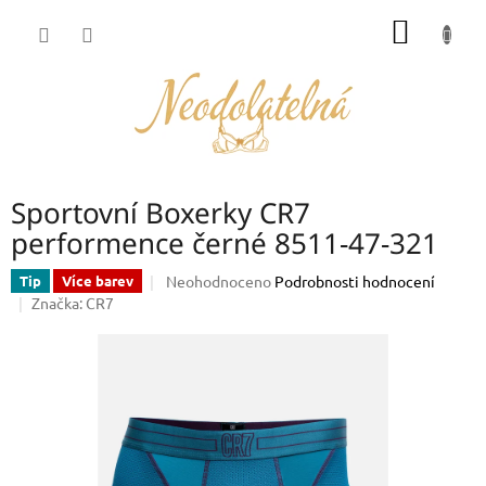
Přejít
NÁKUP
na
obsah
KOŠÍK
Sportovní Boxerky CR7
performence černé 8511-47-321
Průměrné
Neohodnoceno
Podrobnosti hodnocení
Tip
Více barev
hodnocení
Značka:
CR7
produktu
je
0,0
z
5
hvězdiček.