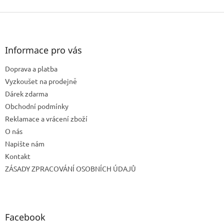
Z
á
p
a
Informace pro vás
t
Doprava a platba
í
Vyzkoušet na prodejně
Dárek zdarma
Obchodní podmínky
Reklamace a vrácení zboží
O nás
Napište nám
Kontakt
ZÁSADY ZPRACOVÁNÍ OSOBNÍCH ÚDAJŮ
Facebook