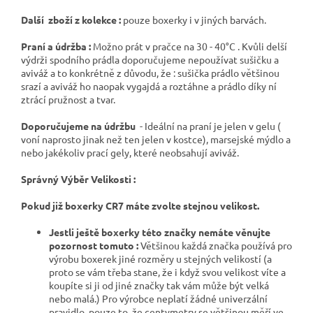
Další zboží z kolekce :
pouze boxerky i v jiných barvách.
Praní a údržba :
Možno prát v pračce na 30 - 40°C . Kvůli delší
výdrži spodního prádla doporučujeme nepoužívat sušičku a
aviváž a to konkrétně z důvodu, že : sušička prádlo většinou
srazí a aviváž ho naopak vygajdá a roztáhne a prádlo díky ní
ztrácí pružnost a tvar.
Doporučujeme na údržbu
- Ideální na praní je jelen v gelu (
voní naprosto jinak než ten jelen v kostce), marsejské mýdlo a
nebo jakékoliv prací gely, které neobsahují aviváž.
Správný Výběr Velikosti :
Pokud již boxerky CR7 máte zvolte stejnou velikost.
Jestli ještě boxerky této značky nemáte věnujte
pozornost tomuto :
Většinou každá značka používá pro
výrobu boxerek jiné rozměry u stejných velikostí (a
proto se vám třeba stane, že i když svou velikost víte a
koupíte si ji od jiné značky tak vám může být velká
nebo malá.) Pro výrobce neplatí žádné univerzální
pravidlo, pouze to, že centymetry se většinou měří ve