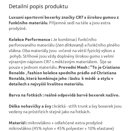
Detailní popis produktu
Luxusní sportovní boxerky značky CR7 s širokou gumou z
funkčního materiálu
. Příjemně sedí na těle a jsou extra
prodyšné.
Kolekce Performence :
Je kombinací funkčního
perforovaného materiálu (
ten dírkovaný
) a funkčního plného
vlákna. Oba materiály jsou určené na větší fyzický výkon a
pohyb. Střihově jsou vždy doplněny širokou gumu s velmi
výrazným nápisem CR7 s měkčeným materiálem. Šije se
pouze v jednom materiálu.
Provední Mesh : "To je Cristiano
Ronaldo , fashion kolekce spodního prádlo od Christiana
Ronalda, která kombinuje jeho : lásku k módě a stylu v
detailech s nejvyšší kvalitou materiálu.
Barva na fotkách : reálně odpovídá barvě boxerek naživo.
Délka nohavičky a švy :
krátká - střih trunk a švy boxerek jsou
vedeny na průstřizích stejně jako na fotkách.
Materiál :
mikrovlákno + odlehčené extra prodyšné
mikrovlákno (45% nylon + 45% polyester + 10% elastane)