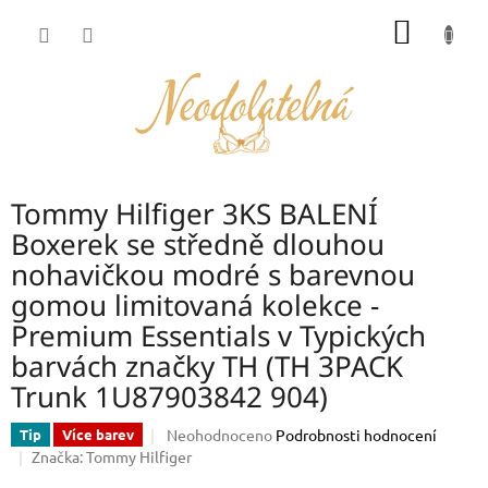
Přejít
NÁKUP
na
obsah
KOŠÍK
Tommy Hilfiger 3KS BALENÍ
Boxerek se středně dlouhou
nohavičkou modré s barevnou
gomou limitovaná kolekce -
Premium Essentials v Typických
barvách značky TH (TH 3PACK
Trunk 1U87903842 904)
Průměrné
Neohodnoceno
Podrobnosti hodnocení
Tip
Více barev
hodnocení
Značka:
Tommy Hilfiger
produktu