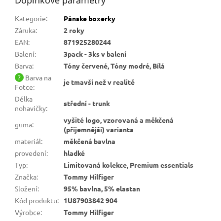
Doplňkové parametry
Kategorie
:
Pánske boxerky
Záruka
:
2 roky
EAN
:
871925280244
Balení
:
3pack - 3ks v balení
Barva
:
Tóny červené, Tóny modré, Bílá
?
Barva na
je tmavší než v realitě
Fotce
:
Délka
střední - trunk
nohavičky
:
vyšité logo, vzorovaná a měkčená
guma
:
(příjemnější) varianta
materiál
:
měkčená bavlna
provedení
:
hladké
Typ
:
Limitovaná kolekce, Premium essentials
Značka
:
Tommy Hilfiger
Složení
:
95% bavlna, 5% elastan
Kód produktu
:
1U87903842 904
Výrobce
:
Tommy Hilfiger