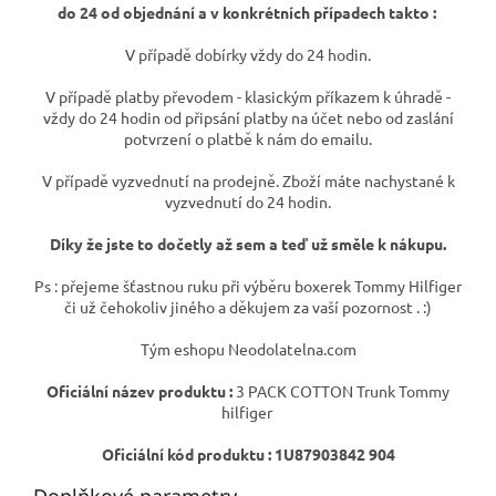
do 24 od objednání a v konkrétních případech takto :
V případě dobírky vždy do 24 hodin.
V případě platby převodem - klasickým příkazem k úhradě -
vždy do 24 hodin od připsání platby na účet nebo od zaslání
potvrzení o platbě k nám do emailu.
V případě vyzvednutí na prodejně. Zboží máte nachystané k
vyzvednutí do 24 hodin.
Díky že jste to dočetly až sem a teď už směle k nákupu.
Ps : přejeme šťastnou ruku při výběru boxerek Tommy Hilfiger
či už čehokoliv jiného a děkujem za vaší pozornost . :)
Tým eshopu Neodolatelna.com
Oficiální název produktu :
3 PACK COTTON Trunk Tommy
hilfiger
Oficiální kód produktu : 1U87903842 904