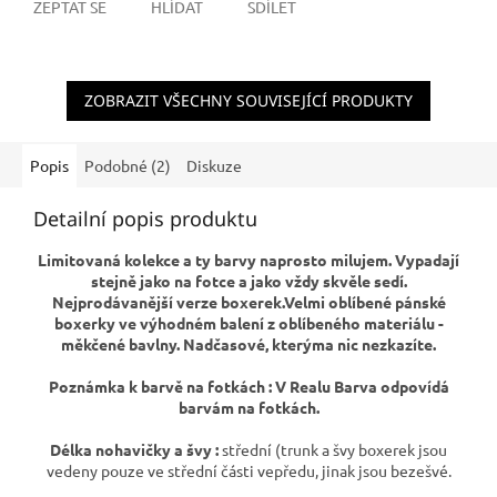
ZEPTAT SE
HLÍDAT
SDÍLET
ZOBRAZIT VŠECHNY SOUVISEJÍCÍ PRODUKTY
Popis
Podobné (2)
Diskuze
Detailní popis produktu
Limitovaná kolekce a ty barvy naprosto milujem. Vypadají
stejně jako na fotce a jako vždy skvěle sedí.
Nejprodávanější verze boxerek.Velmi oblíbené pánské
boxerky ve výhodném balení z oblíbeného materiálu -
měkčené bavlny. Nadčasové, kterýma nic nezkazíte.
Poznámka k barvě na fotkách : V Realu Barva odpovídá
barvám na fotkách.
Délka nohavičky a švy :
střední (trunk a švy boxerek jsou
vedeny pouze ve střední části vepředu, jinak jsou bezešvé.