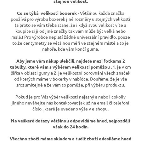
stejnou velikost.
Co se týká velikosti boxerek
- Většinou každá značka
používá pro výrobu boxerek jiné rozměry u stejných velikostí
(a proto se vám třeba stane, že i když svou velikost víte a
koupíte si ji od jiné značky tak vám může být velká nebo
malá.) Pro výrobce neplatí žádné univerzální pravidlo, pouze
to,že centymetry se většinou měří ve stejném místě a to je
nahoře, kde vám končí guma.
Aby jsme vám nákup ulehčili, najdete mezi fotkama 2
tabulky, které vám s výběrem velikosti pomůžou .
1. je v cm
šířka v oblasti gumy a 2. je velikostní porovnání všech značek
od kterých máme v boxerky v nabídce. Doufáme, že je vše
srozumitejné a že vám to pomůže, při výběru produktu.
Pokud je pro Vás výběr velikosti nejasný a nebo i cokoliv
jiného neváhejte nás kontaktovat jak už na email či telefoní
číslo , které je uvedeno výše v e-shopu.
Na veškeré dotazy většinou odpovídáme hned, nejpozději
však do 24 hodin.
Všechno zboží máme skladem a tudíž zboží odesíláme hned