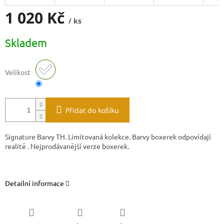
1 020 Kč
/ ks
Měrná
Skladem
cena:
Velikost
Přidat do košíku
Signature Barvy TH. Limitovaná kolekce. Barvy boxerek odpovídají
realitě . Nejprodávanější verze boxerek.
Detailní informace