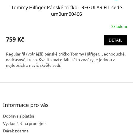
Tommy Hilfiger Pánské tričko - REGULAR FIT šedé
um0um00466
Skladem
759 Kč
DETAIL
Regular fil (volnější) pánské tričko Tommy Hilfiger. Jednoduché,
nadčasové, fresh. Kvalita materiálu této značky je jednou z
nejlepších a navíc skvěle sedí.
Z
á
p
a
Informace pro vás
t
Doprava a platba
í
Vyzkoušet na prodejně
Dárek zdarma