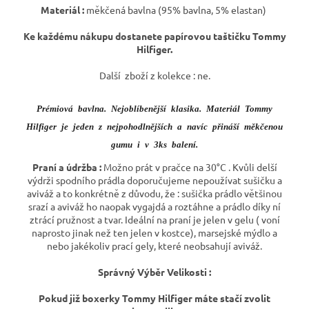
Materiál :
měkčená bavlna (95% bavlna, 5% elastan)
Ke každému nákupu dostanete papírovou taštičku Tommy
Hilfiger.
Další zboží z kolekce : ne.
Prémiová bavlna. Nejoblíbenější klasika. Materiál Tommy
Hilfiger je jeden z nejpohodlnějších a navíc přináší měkčenou
gumu i v 3ks balení.
Praní a údržba :
Možno prát v pračce na 30°C . Kvůli delší
výdrži spodního prádla doporučujeme nepoužívat sušičku a
aviváž a to konkrétně z důvodu, že : sušička prádlo většinou
srazí a aviváž ho naopak vygajdá a roztáhne a prádlo díky ní
ztrácí pružnost a tvar. Ideální na praní je jelen v gelu ( voní
naprosto jinak než ten jelen v kostce), marsejské mýdlo a
nebo jakékoliv prací gely, které neobsahují aviváž.
Správný Výběr Velikosti :
Pokud již boxerky Tommy Hilfiger máte stačí zvolit