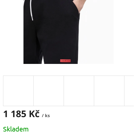
1 185 Kč
/ ks
Měrná
Skladem
cena: