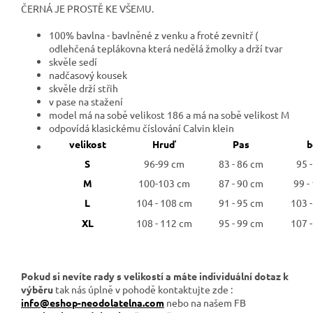
ČERNÁ JE PROSTĚ KE VŠEMU.
100% bavlna - bavlněné z venku a froté zevnitř (
odlehčená teplákovna která nedělá žmolky a drží tvar
skvěle sedí
nadčasový kousek
skvěle drží střih
v pase na stažení
model má na sobě velikost 186 a má na sobě velikost M
odpovídá klasickému číslování Calvin klein
velikost
Hruď
Pas
b
S
96-99 cm
83 - 86 cm
95 
M
100-103 cm
87 - 90 cm
99 -
L
104 - 108 cm
91 - 95 cm
103 
XL
108 - 112 cm
95 - 99 cm
107 
Pokud si nevíte rady s velikostí a máte individuální dotaz k
výběru
tak nás úplně v pohodě kontaktujte zde :
info@eshop-neodolatelna.com
nebo na našem FB