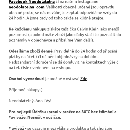
Facebook Neodolatelna
či na našem instagramu
neodolatelna_com
.
Velikosti obecně určené jsou opravdu
obecné proto, se nás neváhejte zeptat odpovídáme vždy do
24 hodin. A jsme tady od toho takže se klidně ptejte.
Ke každému nákupu
získáte taštičku Calvin Klein jako menší
pozornost (a pokud máte zboží jako dárky stačí to poznačit do
poznámky v objednávce a přibalíme Vám další).
Odesíláme zboží denně.
Pravidelně do 24 hodin od připsání
platby na účet / či učinění objednávky na dobírku.
Nadstandartní doručení se dá domluvit na kontaktech výše či
na tel. čísle uvedeném na e-shopu.
Osobní vyzvednutí
je možné v ostravě
Zde
.
Příjemné nákupy :)
Neodolatelný. Ano i Vy!
Pro nejlepší Údržbu : praní v pračce na 30°C bez ždímání a
*aviváže. Nesušit v sušičce.
* aviváž -
se usazuje mezi vlákna produktu a tak zhoršuje