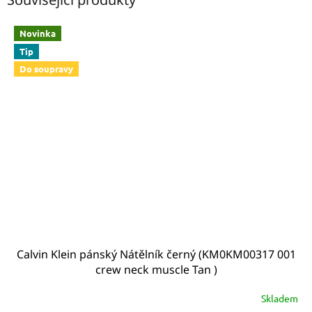
Novinka
Tip
Do soupravy
Calvin Klein pánský Nátělník černý (KM0KM00317 001
crew neck muscle Tan )
Skladem