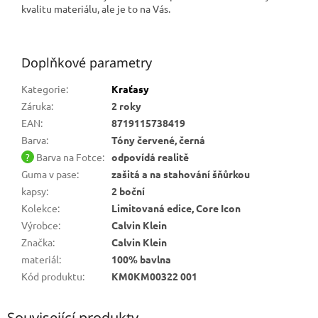
kvalitu materiálu, ale je to na Vás.
Doplňkové parametry
Kategorie
:
Kraťasy
Záruka
:
2 roky
EAN
:
8719115738419
Barva
:
Tóny červené, černá
?
Barva na Fotce
:
odpovídá realitě
Guma v pase
:
zašitá a na stahování šňůrkou
kapsy
:
2 boční
Kolekce
:
Limitovaná edice, Core Icon
Výrobce
:
Calvin Klein
Značka
:
Calvin Klein
materiál
:
100% bavlna
Kód produktu
:
KM0KM00322 001
Související produkty