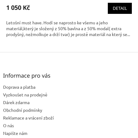
1 050 Kč
DETAIL
Letošní must have. Hodí se naprosto ke všemu a jeho
materiál,který je složený z 50% bavlna a z 50% modal( extra
prodyšný, nežmolkuje a drží tvar) je prostě materiál na který se...
Z
á
p
a
Informace pro vás
t
Doprava a platba
í
Vyzkoušet na prodejně
Dárek zdarma
Obchodní podmínky
Reklamace a vrácení zboží
O nás
Napište nám