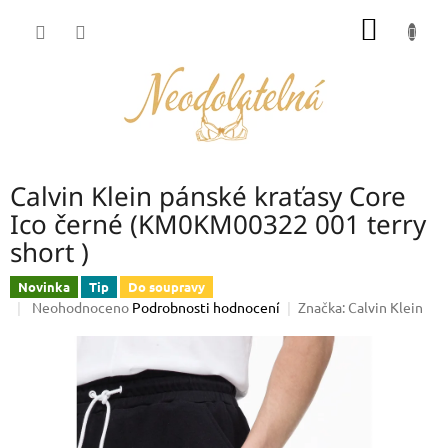
Přejít
NÁKUP
na
obsah
KOŠÍK
Calvin Klein pánské kraťasy Core
Ico černé (KM0KM00322 001 terry
short )
Novinka
Tip
Do soupravy
Průměrné
Neohodnoceno
Podrobnosti hodnocení
Značka:
Calvin Klein
hodnocení
produktu
je
0,0
z
5
hvězdiček.